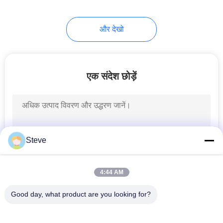
82
और देखो
प्रत्यक्ष संलग्न कॉपर
केबल
एक संदेश छोड़ें
102
Steve
सक्रिय ऑप्टिकल केबल
4:44 AM
Good day, what product are you looking for?
लोकप्रिय श्रेणियां
सभी