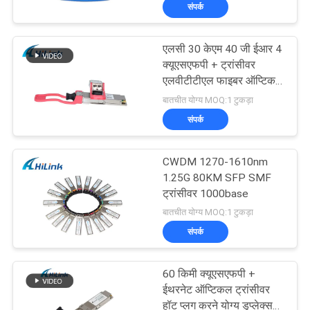
संपर्क
गुणवत्ता
एलसी 30 केएम 40 जी ईआर 4
नियंत्रण
238
क्यूएसएफपी + ट्रांसीवर
एलवीटीटीएल फाइबर ऑप्टिकल
+ SFP ट्रांसीवर मॉड्यूल
ट्रांसीवर मॉड्यूल
बातचीत योग्य MOQ:1 टुकड़ा
हमसे
संपर्क
संपर्क
करें
CWDM 1270-1610nm
1.25G 80KM SFP SMF
ट्रांसीवर 1000base
समाचार
77
बातचीत योग्य MOQ:1 टुकड़ा
CWDM Mux है
संपर्क
मामले
demux मॉड्यूल
60 किमी क्यूएसएफपी +
उद्धरण
ईथरनेट ऑप्टिकल ट्रांसीवर
हॉट प्लग करने योग्य डुप्लेक्स