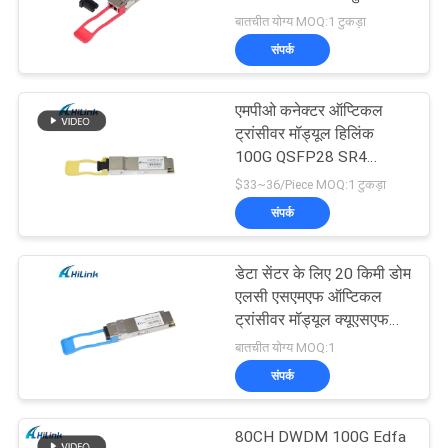
मांगें
एलसी 40 जीबी / एस
बातचीत योग्य MOQ:1 टुकड़ा
संपर्क
साइटमैप
64
DWDM Mux है
एमपीओ कनेक्टर ऑप्टिकल
गोपनीयता
ट्रांसीवर मॉड्यूल हिलिंक
demux
100G QSFP28 SR4
नीति
100M FTTX
$33~36/Piece MOQ:1 टुकड़ा
संपर्क
डेटा सेंटर के लिए 20 किमी डोम
23
एलसी एसएमएफ ऑप्टिकल
ट्रांसीवर मॉड्यूल क्यूएसएफपी
X2 ट्रान्सीवर मॉड्यूल
28 1310 एनएम
बातचीत योग्य MOQ:1
संपर्क
80CH DWDM 100G Edfa