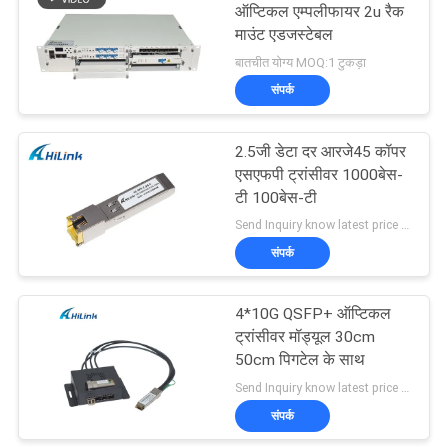
ऑप्टिकल एम्पलीफायर 2u रैक
माउंट एडजस्टेबल
72
बातचीत योग्य MOQ:1 टुकड़ा
संपर्क
XFP ट्रांसीवर
2.5जी डेटा दर आरजे45 कॉपर
एसएफपी ट्रांसीवर 1000बेस-
टी 100बेस-टी
Send Inquiry know latest price MOQ:1 पीस
संपर्क
249
4*10G QSFP+ ऑप्टिकल
QSFP + ट्रांसीवर
ट्रांसीवर मॉड्यूल 30cm
50cm पिगटेल के साथ
Send Inquiry know latest price MOQ:1 पीस
संपर्क