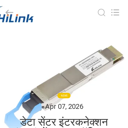
Shenzhen
HiLink
Technology
Co.,Ltd..
All
Rights
Reserved.
घर
उत्पाद
हमारे
बारे
में
NEWS
कारखाने
Apr 07, 2026
का
डेटा सेंटर इंटरकनेक्शन
दौरा