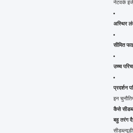
नेटवर्क इ
अस्थिर लंब
सीमित फा
उच्च परि
प्रदर्शन प
इन चुनौति
कैसे सीडब
बहु तरंग दै
सीडब्ल्यू