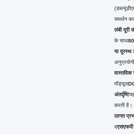
(डब्ल्यूडी
समर्थन कर
लंबी दूरी 
के साथ
80
या दूरस्थ ड
अनुप्रयोगो
वास्तविक
मॉड्यूल
DO
अंतर्दृष्टि
यह
करती है।
लागत प्रभ
द
एसएफपी फ