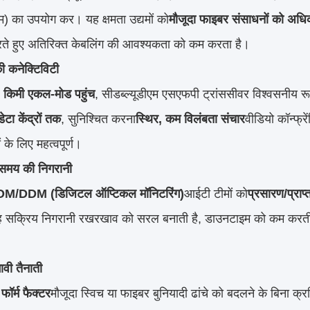
एम) का उपयोग कर। यह क्षमता उद्यमों को
मौजूदा फाइबर संसाधनों को अध
ते हुए अतिरिक्त केबलिंग की आवश्यकता को कम करता है।
की कनेक्टिविटी
 किमी एकल-मोड पहुंच
, सीडब्ल्यूडीएम एसएफपी ट्रांससीवर विश्वसनीय रू
ेटा केंद्रों तक
, सुनिश्चित करना
स्थिर, कम विलंबता संचार
वीडियो कॉन्फ्र
ं के लिए महत्वपूर्ण।
 समय की निगरानी
M/DDM (डिजिटल ऑप्टिकल मॉनिटरिंग)
आईटी टीमों को
प्रसारण/प्राप्
 सक्रिय निगरानी रखरखाव को सरल बनाती है, डाउनटाइम को कम करती है
ावी तैनाती
ॉर्म फैक्टर
मौजूदा स्विच या फाइबर बुनियादी ढांचे को बदलने के बिना क्