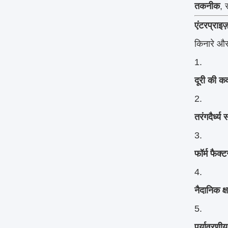
तकनीक
, 
एंटरप्राइज
किनारे और
दूरी की क
तरंगदैर्ध्य
फॉर्म फैक
नैदानिक क्
पर्यावरणीय