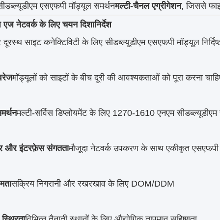
सीडब्ल्यूडीएम एसएफपी मॉड्यूल समर्थन
मल्टी-चैनल एग्रीगेशन
, जिससे फा
़ एज नेटवर्क के लिए चयन दिशानिर्देश
 दूरस्थ साइट कनेक्टिविटी के लिए सीडब्ल्यूडीएम एसएफपी मॉड्यूल निर्दिष
वरेज
मॉड्यूलों को साइटों के बीच दूरी की आवश्यकताओं को पूरा करना चा
 समर्थन
मल्टी-सर्विस डिप्लोयमेंट के लिए 1270-1610 एनएम सीडब्ल्यूडीएम
्टर और इंटरफ़ेस संगतता
मौजूदा नेटवर्क उपकरण के साथ एकीकृत एसएफपी 
षमता
सक्रिय निगरानी और रखरखाव के लिए DOM/DDM
 स्थिरता
विभिन्न तैनाती स्थानों के लिए औद्योगिक तापमान सहिष्णुता