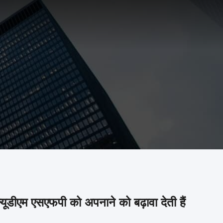
यूडीएम एसएफपी को अपनाने को बढ़ावा देती हैं