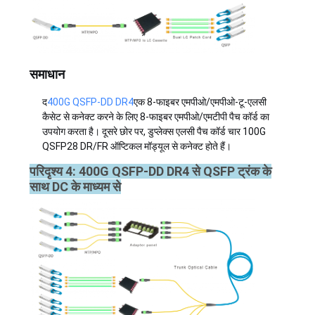
समाधान
द
400G QSFP-DD DR4
एक 8-फाइबर एमपीओ/एमपीओ-टू-एलसी
कैसेट से कनेक्ट करने के लिए 8-फाइबर एमपीओ/एमटीपी पैच कॉर्ड का
उपयोग करता है। दूसरे छोर पर, डुप्लेक्स एलसी पैच कॉर्ड चार 100G
QSFP28 DR/FR ऑप्टिकल मॉड्यूल से कनेक्ट होते हैं।
परिदृश्य 4: 400G QSFP-DD DR4 से QSFP ट्रंक के
साथ DC के माध्यम से