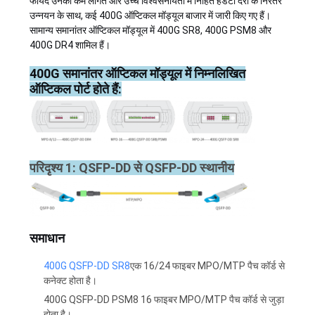
मांगें
फायदे उनकी कम लागत और उच्च विश्वसनीयता में निहित हैंडेटा दरों के निरंतर
उन्नयन के साथ, कई 400G ऑप्टिकल मॉड्यूल बाजार में जारी किए गए हैं।
सामान्य समानांतर ऑप्टिकल मॉड्यूल में 400G SR8, 400G PSM8 और
400G DR4 शामिल हैं।
साइटमैप
400G समानांतर ऑप्टिकल मॉड्यूल में निम्नलिखित
ऑप्टिकल पोर्ट होते हैं:
गोपनीयता
नीति
परिदृश्य 1: QSFP-DD से QSFP-DD स्थानीय
समाधान
400G QSFP-DD SR8
एक 16/24 फाइबर MPO/MTP पैच कॉर्ड से
कनेक्ट होता है।
400G QSFP-DD PSM8 16 फाइबर MPO/MTP पैच कॉर्ड से जुड़ा
होता है।