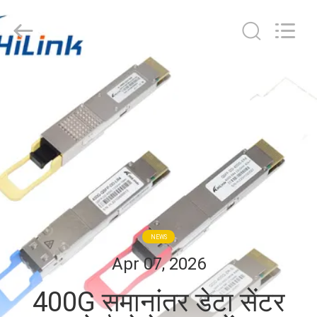
Shenzhen
HiLink
Technology
Co.,Ltd..
All
Rights
Reserved.
घर
उत्पाद
हमारे
बारे
में
NEWS
कारखाने
Apr 07, 2026
का
400G समानांतर डेटा सेंटर
दौरा