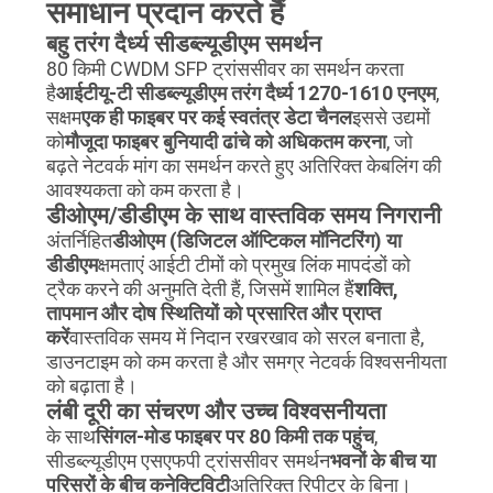
समाधान प्रदान करते हैं
बहु तरंग दैर्ध्य सीडब्ल्यूडीएम समर्थन
80 किमी CWDM SFP ट्रांससीवर का समर्थन करता
है
आईटीयू-टी सीडब्ल्यूडीएम तरंग दैर्ध्य 1270-1610 एनएम
,
सक्षम
एक ही फाइबर पर कई स्वतंत्र डेटा चैनल
इससे उद्यमों
को
मौजूदा फाइबर बुनियादी ढांचे को अधिकतम करना
, जो
बढ़ते नेटवर्क मांग का समर्थन करते हुए अतिरिक्त केबलिंग की
आवश्यकता को कम करता है।
डीओएम/डीडीएम के साथ वास्तविक समय निगरानी
अंतर्निहित
डीओएम (डिजिटल ऑप्टिकल मॉनिटरिंग) या
डीडीएम
क्षमताएं आईटी टीमों को प्रमुख लिंक मापदंडों को
ट्रैक करने की अनुमति देती हैं, जिसमें शामिल हैं
शक्ति,
तापमान और दोष स्थितियों को प्रसारित और प्राप्त
करें
वास्तविक समय में निदान रखरखाव को सरल बनाता है,
डाउनटाइम को कम करता है और समग्र नेटवर्क विश्वसनीयता
को बढ़ाता है।
लंबी दूरी का संचरण और उच्च विश्वसनीयता
के साथ
सिंगल-मोड फाइबर पर 80 किमी तक पहुंच
,
सीडब्ल्यूडीएम एसएफपी ट्रांससीवर समर्थन
भवनों के बीच या
परिसरों के बीच कनेक्टिविटी
अतिरिक्त रिपीटर के बिना।