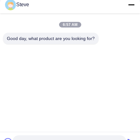
Steve
शीर्ष
6:57 AM
Good day, what product are you looking for?
लोकप्रिय श्रेणियां
सभी
ऑप्टिकल ट्रान्सीवर 
SFP ट्रांसीवर मॉड्यूल
मॉड्यूल
CWDM Mux है Demux 
+ SFP ट्रांसीवर मॉड्यूल
मॉड्यूल
DWDM Mux है Demux
X2 ट्रान्सीवर मॉड्यूल
XFP ट्रांसीवर
QSFP + ट्रांसीवर