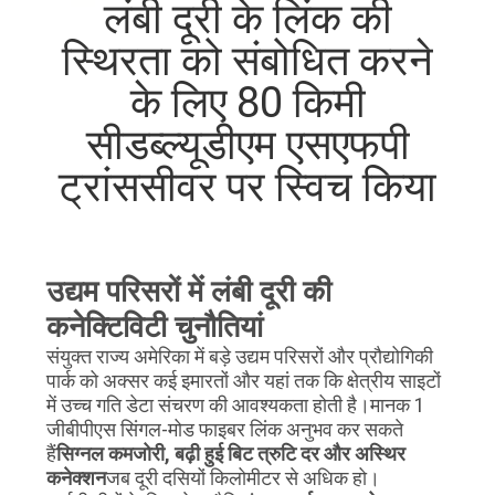
लंबी दूरी के लिंक की
स्थिरता को संबोधित करने
गुणवत्ता
के लिए 80 किमी
नियंत्रण
सीडब्ल्यूडीएम एसएफपी
हमसे
ट्रांससीवर पर स्विच किया
संपर्क
करें
उद्यम परिसरों में लंबी दूरी की
समाचार
कनेक्टिविटी चुनौतियां
संयुक्त राज्य अमेरिका में बड़े उद्यम परिसरों और प्रौद्योगिकी
पार्क को अक्सर कई इमारतों और यहां तक कि क्षेत्रीय साइटों
मामले
में उच्च गति डेटा संचरण की आवश्यकता होती है।मानक 1
जीबीपीएस सिंगल-मोड फाइबर लिंक अनुभव कर सकते
हैं
सिग्नल कमजोरी, बढ़ी हुई बिट त्रुटि दर और अस्थिर
उद्धरण
कनेक्शन
जब दूरी दसियों किलोमीटर से अधिक हो।