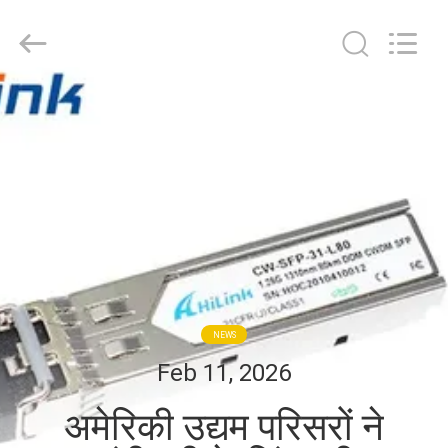
Shenzhen
HiLink
Technology
Co.,Ltd..
All
Rights
Reserved.
घर
उत्पाद
हमारे
बारे
में
NEWS
कारखाने
Feb 11, 2026
का
अमेरिकी उद्यम परिसरों ने
दौरा