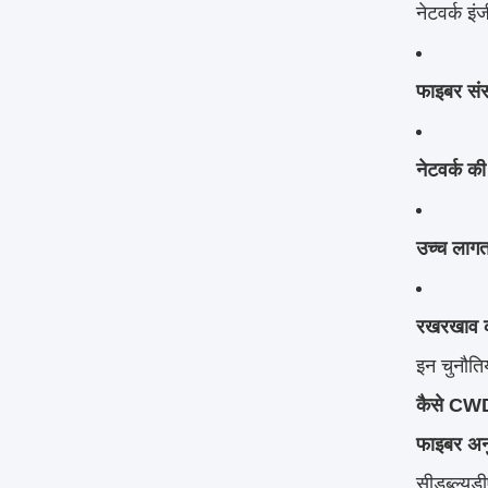
नेटवर्क इ
फाइबर संस
नेटवर्क की
उच्च लाग
रखरखाव की
इन चुनौति
कैसे CWDM
फाइबर अनुक
सीडब्ल्यू