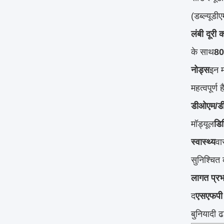
(डब्ल्यूड
लंबी दूरी
के साथ
80
नोड्स
इन मॉ
महत्वपूर्ण 
डीओएम/डी
मॉड्यूल
डि
स्वास्थ्य
वा
सुनिश्चित 
लागत प्रभ
द
एसएफपी फ
बुनियादी 