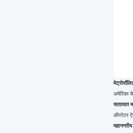
मेट्रोपॉलि
अमेरिका के
यातायात म
ऑपरेटर ऐस
महानगरीय न