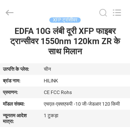
Shenzhen
HiLink
Technology
Co.,Ltd..
All
XFP ट्रांसीवर
Rights
Reserved.
EDFA 10G लंबी दूरी XFP फाइबर
घर
ट्रान्सीवर 1550nm 120km ZR के
उत्पाद
साथ मिलान
हमारे
उत्पत्ति के प्लेस:
चीन
बारे
ब्रांड नाम:
HILINK
में
प्रमाणन:
CE FCC Rohs
मॉडल संख्या:
एचएल-एक्सएफपी -10 जी-जेडआर 120 किमी
कारखाने
न्यूनतम आदेश
1 टुकड़ा
का
मात्रा:
दौरा