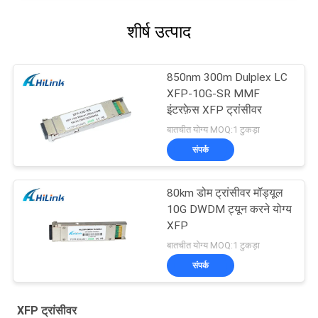
शीर्ष उत्पाद
850nm 300m Dulplex LC
XFP-10G-SR MMF
इंटरफ़ेस XFP ट्रांसीवर
बातचीत योग्य MOQ:1 टुकड़ा
संपर्क
80km डोम ट्रांसीवर मॉड्यूल
10G DWDM ट्यून करने योग्य
XFP
बातचीत योग्य MOQ:1 टुकड़ा
संपर्क
XFP ट्रांसीवर