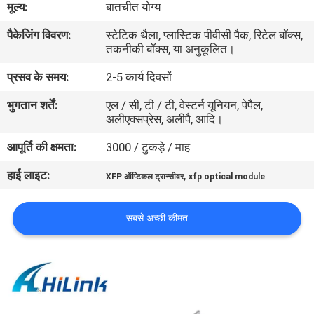
मूल्य:
बातचीत योग्य
पैकेजिंग विवरण:
स्टेटिक थैला, प्लास्टिक पीवीसी पैक, रिटेल बॉक्स,
गुणवत्ता
तकनीकी बॉक्स, या अनुकूलित।
नियंत्रण
प्रसव के समय:
2-5 कार्य दिवसों
भुगतान शर्तें:
एल / सी, टी / टी, वेस्टर्न यूनियन, पेपैल,
हमसे
अलीएक्सप्रेस, अलीपै, आदि।
संपर्क
आपूर्ति की क्षमता:
3000 / टुकड़े / माह
करें
हाई लाइट:
,
XFP ऑप्टिकल ट्रान्सीवर
xfp optical module
समाचार
सबसे अच्छी कीमत
मामले
उद्धरण