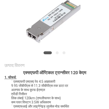
मांगें
साइटमैप
गोपनीयता
नीति
उत्पाद विवरण
एक्सएफपी ऑप्टिकल ट्रान्सीवर 120 केएम
1. फीचर्स:
¨ एक्सएफपी एमएसए रेव 4.5 आज्ञाकारी
9.95 जीबीपीएस से 11.3 जीबीपीएस तक डाटा दर
अलगाव के साथ कूल्ड ईएमएल
एपीडी रिसीवर
लिंक लंबाई 120km (एम्पलीफायर के साथ)
कम पावर विघटन 3.5W अधिकतम
¨ एक्सएफआई और लाइनैनेइड लूपबैक मोड समर्थित