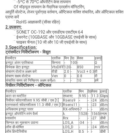
¨ -5ºC से 70ºC ऑपरेटिंग केस तापमान
Of मॉड्यूल तापमान के नैदानिक ​​प्रदर्शन मॉनिटरिंग,
आपूर्ति वोल्टेज, लेजर पूर्वाग्रह वर्तमान, ऑप्टिकल शक्ति संचारित, और ऑप्टिकल शक्ति
प्राप्त करें
¨ RoHS आज्ञाकारी (सीसा रहित)
2.उपकरण:
¨ SONET OC-192 और एसडीएच एसटीएम 64
¨ ईथरनेट (10GBASE और 10GBASE एफईसी के साथ)
¨ फाइबर चैनल (10 जी और 10 जी एफईसी के साथ)
3.Specification:
ट्रांसमीटर निर्दिष्टीकरण - विद्युत
पैरामीटर
प्रतीक
मिन
ठेठ
मैक्स
इकाई
इनपुट अंतर प्रतिबाधा
किनारा
-
100
-
Ω
विभेदक डेटा इनपुट
VtxDIFF
120
-
850
mV
संचारण वोल्टेज अक्षम करें
वीडी
2.0
-
Vcc3 + 0.3
वी
संचरण सक्षम वोल्टेज
Ven
0
-
0.8
वी
संचारित समय को निष्क्रिय अक्षम करें
vn
-
-
10
हमें
रिसीवर निर्दिष्टीकरण - ऑप्टिकल
पैरामीटर
प्रतीक
मिन
ठेठ
मैक्स
इकाई
डाटा दर मल्टीरेट
एमआरए
9.95
-
11.3
Gbps
रिसीवर संवेदनशीलता 9.95 जीबी / एस [1]
Rsens9
-
-
-24
dBm
प्राप्तकर्ता संवेदनशीलता 11.3 जीबी / एस [1]
Rsens11
-
-
-23
dBm
अधिकतम इनपुट पावर
RX-अधिभार
-7
-
-
dBm
इनपुट ऑपरेटिंग तरंग दैर्ध्य
λ
1528
-
1565
एनएम
परावर्तन
Rrx
-
-
-27
डीबी
सिग्नल का नुकसान उठाना
LOS_A
-34
-
-
dBm
लॉस डी-घोषित
LOS_D
-
-
-24
dBm
लॉस हिस्टैरिसीस
LOS_H
0.5
-
-
डीबी