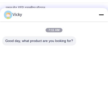
एकल मोड XFP ट्रान्सीवर मॉड्यूल
Vicky
संगत Huawei / जुनिपर XFP 10G एलआर एफसी मॉड्यूल ट्रांसीवर CATV
परियोजना DDM
7:11 AM
एकल XFP ऑप्टिकल मॉड्यूल ट्रांसीवर Gigabit ईथरनेट -14dBm रिसीवर
संवेदनशीलता
Good day, what product are you looking for?
लोकप्रिय श्रेणियां
सभी
ऑप्टिकल ट्रान्सीवर 
SFP ट्रांसीवर मॉड्यूल
मॉड्यूल
CWDM Mux है Demux 
+ SFP ट्रांसीवर मॉड्यूल
मॉड्यूल
DWDM Mux है Demux
X2 ट्रान्सीवर मॉड्यूल