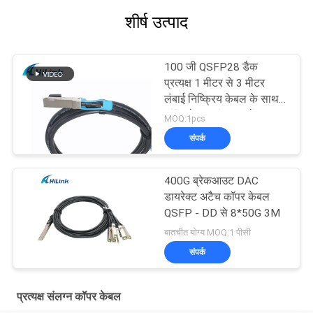
शीर्ष उत्पाद
100 जी QSFP28 डैक
प्रत्यक्ष 1 मीटर से 3 मीटर
लंबाई निष्क्रिय केबल के साथ
कॉपर केबल संलग्न करें
MOQ:1pcs
संपर्क
400G ब्रेकआउट DAC
डायरेक्ट अटैच कॉपर केबल
QSFP - DD से 8*50G 3M
बातचीत योग्य MOQ:1 पीसी
संपर्क
प्रत्यक्ष संलग्न कॉपर केबल