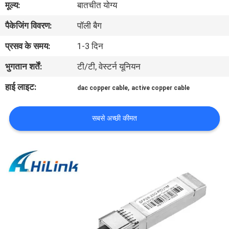
मूल्य:
बातचीत योग्य
पैकेजिंग विवरण:
पॉली बैग
गुणवत्ता
नियंत्रण
प्रसव के समय:
1-3 दिन
भुगतान शर्तें:
टी/टी, वेस्टर्न यूनियन
हमसे
हाई लाइट:
,
dac copper cable
active copper cable
संपर्क
करें
सबसे अच्छी कीमत
समाचार
मामले
उद्धरण