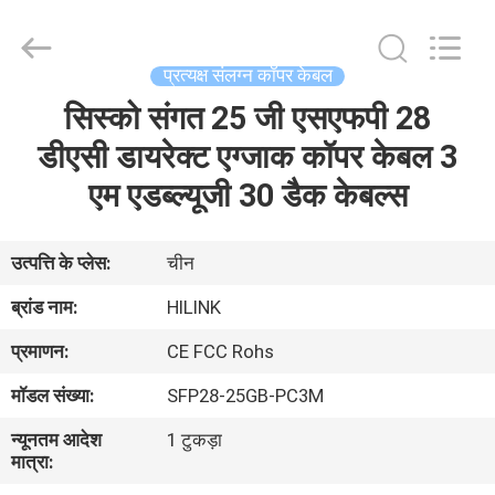
Shenzhen
HiLink
Technology
Co.,Ltd..
All
प्रत्यक्ष संलग्न कॉपर केबल
Rights
Reserved.
सिस्को संगत 25 जी एसएफपी 28
घर
डीएसी डायरेक्ट एग्जाक कॉपर केबल 3
उत्पाद
एम एडब्ल्यूजी 30 डैक केबल्स
हमारे
उत्पत्ति के प्लेस:
चीन
बारे
ब्रांड नाम:
HILINK
में
प्रमाणन:
CE FCC Rohs
मॉडल संख्या:
SFP28-25GB-PC3M
कारखाने
न्यूनतम आदेश
1 टुकड़ा
का
मात्रा:
दौरा