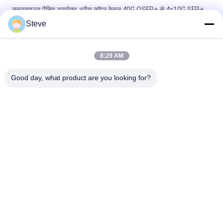
कस्टमाइज्ड पैसिव डायरेक्ट अटैच कॉपर केबल 40G QSFP+ से 4x10G SFP+
Steve
ब्रांड संगत 200G QSFP56 पैसिव डायरेक्ट अटैच कॉपर ट्विनैक्स केबल 2M
PVC QSFP56 200G DAC केबल
8:29 AM
40G QSFP+ से 4*10G SFP+ 5M 10G/40Gigabit ईथरनेट डेटा सेंटर के
लिए निष्क्रिय प्रत्यक्ष संलग्न तांबा डीएसी केबल
Good day, what product are you looking for?
लोकप्रिय श्रेणियां
सभी
ऑप्टिकल ट्रान्सीवर 
SFP ट्रांसीवर मॉड्यूल
मॉड्यूल
CWDM Mux है Demux 
+ SFP ट्रांसीवर मॉड्यूल
मॉड्यूल
DWDM Mux है Demux
X2 ट्रान्सीवर मॉड्यूल
XFP ट्रांसीवर
QSFP + ट्रांसीवर