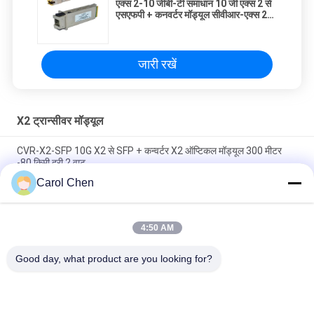
एक्स 2-10 जीबी-टी समाधान 10 जी एक्स 2 से
एसएफपी + कनवर्टर मॉड्यूल सीवीआर-एक्स 2-
एसएफपी 10 जी
जारी रखें
X2 ट्रान्सीवर मॉड्यूल
CVR-X2-SFP 10G X2 से SFP + कन्वर्टर X2 ऑप्टिकल मॉड्यूल 300 मीटर
-80 किमी दूरी 2 वाट
Carol Chen
1310nm तरंगदैर्ध्य फाइबर ऑप्टिक ट्रान्सीवर 10g मल्टी मोड X2 ट्रांसीवर Lrm
डुप्लेक्स SC कनेक्टर
4:50 AM
ऑप्टिकल X2 ट्रांसीवर मॉड्यूल 10Gbse ZR 1550nm 80 किमी दूरी 3 साल की
वारंटी
Good day, what product are you looking for?
लोकप्रिय श्रेणियां
सभी