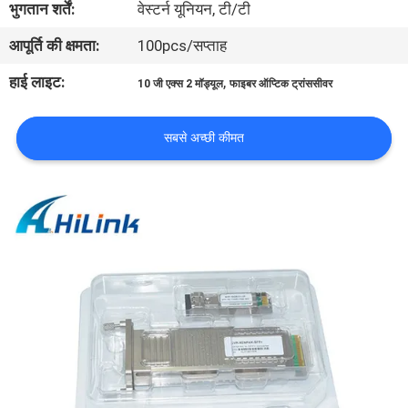
भुगतान शर्तें:
वेस्टर्न यूनियन, टी/टी
आपूर्ति की क्षमता:
100pcs/सप्ताह
गुणवत्ता
नियंत्रण
हाई लाइट:
,
10 जी एक्स 2 मॉड्यूल
फाइबर ऑप्टिक ट्रांससीवर
हमसे
सबसे अच्छी कीमत
संपर्क
करें
समाचार
मामले
उद्धरण