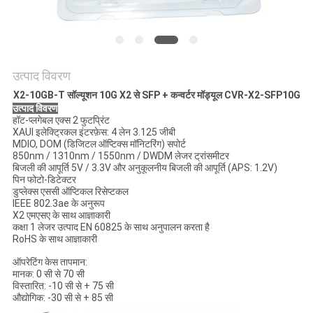
मांगें
साइटमैप
उत्पाद विवरण
गोपनीयता
X2-10GB-T सॉल्यूशन 10G X2 से SFP + कन्वर्टर मॉड्यूल CVR-X2-SFP10G
उत्पाद विवरण
नीति
हॉट-प्लगेबल एक्स 2 फुटप्रिंट
XAUI इलेक्ट्रिकल इंटरफ़ेस: 4 लेन 3.125 जीबी
MDIO, DOM (डिजिटल ऑप्टिक्स मॉनिटरिंग) सपोर्ट
850nm / 1310nm / 1550nm / DWDM लेजर ट्रांसमीटर
बिजली की आपूर्ति 5V / 3.3V और अनुकूलनीय बिजली की आपूर्ति (APS: 1.2V)
पिन फोटो-डिटेक्टर
डुप्लेक्स एससी ऑप्टिकल रिसेप्टकल
IEEE 802.3ae के अनुरूप
X2 एमएसए के साथ आज्ञाकारी
कक्षा 1 लेजर उत्पाद EN 60825 के साथ अनुपालन करता है
RoHS के साथ आज्ञाकारी
ऑपरेटिंग केस तापमान:
मानक: 0 सी से 70 सी
विस्तारित: -10 सी से + 75 सी
औद्योगिक: -30 सी से + 85 सी