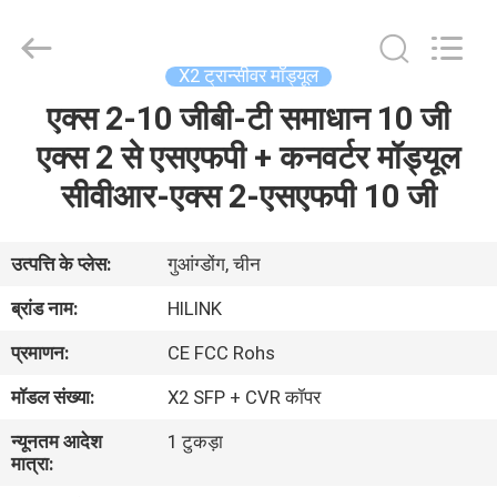
Shenzhen
HiLink
Technology
Co.,Ltd..
All
X2 ट्रान्सीवर मॉड्यूल
Rights
Reserved.
एक्स 2-10 जीबी-टी समाधान 10 जी
घर
एक्स 2 से एसएफपी + कनवर्टर मॉड्यूल
उत्पाद
सीवीआर-एक्स 2-एसएफपी 10 जी
हमारे
उत्पत्ति के प्लेस:
गुआंग्डोंग, चीन
बारे
ब्रांड नाम:
HILINK
में
प्रमाणन:
CE FCC Rohs
मॉडल संख्या:
X2 SFP + CVR कॉपर
कारखाने
न्यूनतम आदेश
1 टुकड़ा
का
मात्रा:
दौरा