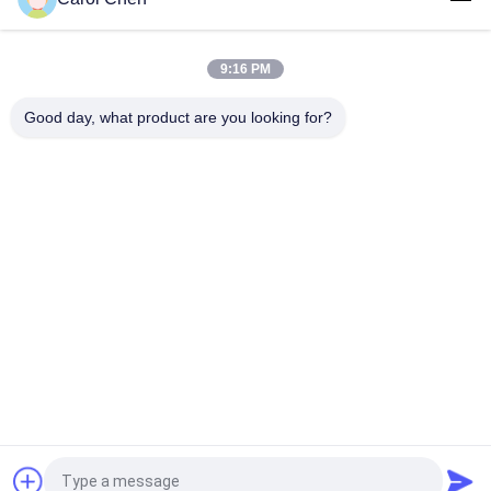
डीडीएम के साथ डेप्लेक्स एलसी एसएम फाइबर 100 जी ऑप्टिकल फाइबर मॉड्यूल लंबी
दूरी 100 किमी
9:16 PM
10G SFP ट्रांसीवर मॉड्यूल 850nm 300M डुअल LC कनेक्टर SFP-10G-SR
Good day, what product are you looking for?
लोकप्रिय श्रेणियां
सभी
ऑप्टिकल ट्रान्सीवर 
SFP ट्रांसीवर मॉड्यूल
मॉड्यूल
CWDM Mux है Demux 
+ SFP ट्रांसीवर मॉड्यूल
मॉड्यूल
DWDM Mux है Demux
X2 ट्रान्सीवर मॉड्यूल
XFP ट्रांसीवर
QSFP + ट्रांसीवर
एक बोली का अनुरोध