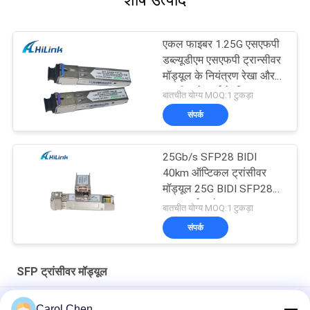
शीर्ष उत्पाद
एकल फाइबर 1.25G एसएफपी
डब्ल्यूडीएम एसएफपी ट्रान्सीवर
मॉड्यूल के नियंत्रण रेखा और
एससी कनेक्टर्स के लिए
बातचीत योग्य MOQ:1 टुकड़ा
संपर्क
25Gb/s SFP28 BIDI
40km ऑप्टिकल ट्रांसीवर
मॉड्यूल 25G BIDI SFP28
40KM ईथरनेट
बातचीत योग्य MOQ:1 टुकड़ा
संपर्क
SFP ट्रांसीवर मॉड्यूल
10G SFP+ ZR 110KM 1550NM SFP ट्रांसीवर मॉड्यूल EML LC कनेक्टर
Carol Chen