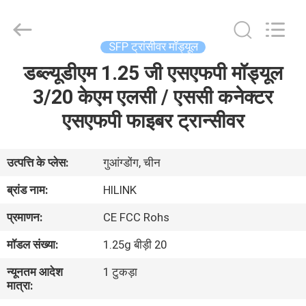
Shenzhen
HiLink
Technology
Co.,Ltd..
All
SFP ट्रांसीवर मॉड्यूल
Rights
Reserved.
डब्ल्यूडीएम 1.25 जी एसएफपी मॉड्यूल
घर
3/20 केएम एलसी / एससी कनेक्टर
उत्पाद
एसएफपी फाइबर ट्रान्सीवर
हमारे
उत्पत्ति के प्लेस:
गुआंग्डोंग, चीन
बारे
ब्रांड नाम:
HILINK
में
प्रमाणन:
CE FCC Rohs
मॉडल संख्या:
1.25g बीड़ी 20
कारखाने
न्यूनतम आदेश
1 टुकड़ा
का
मात्रा:
दौरा