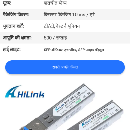
मूल्य:
बातचीत योग्य
पैकेजिंग विवरण:
ब्लिस्टर पैकेजिंग 10pcs / ट्रे
गुणवत्ता
नियंत्रण
भुगतान शर्तें:
टी/टी, वेस्टर्न यूनियन
आपूर्ति की क्षमता:
500 / सप्ताह
हमसे
हाई लाइट:
,
SFP ऑप्टिकल ट्रान्सीवर
SFP फाइबर मॉड्यूल
संपर्क
करें
सबसे अच्छी कीमत
समाचार
मामले
उद्धरण