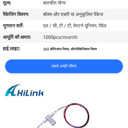
मूल्य:
बातचीत योग्य
पैकेजिंग विवरण:
बॉक्स और दफ़्ती या अनुकूलित पैकेज
गुणवत्ता
नियंत्रण
भुगतान शर्तें:
एल / सी, टी / टी, वेस्टर्न यूनियन, पेपैल
आपूर्ति की क्षमता:
1000pcs/month
हमसे
हाई लाइट:
,
2x2 ऑप्टिकल स्विच
ऑप्टोमैकेनिकल स्विच
संपर्क
करें
सबसे अच्छी कीमत
समाचार
मामले
उद्धरण