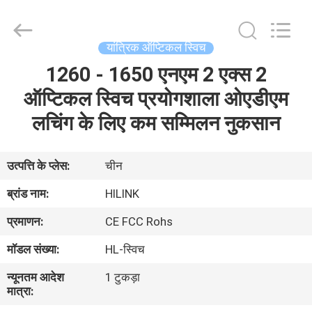
Shenzhen
HiLink
Technology
Co.,Ltd..
All
यांत्रिक ऑप्टिकल स्विच
Rights
Reserved.
1260 - 1650 एनएम 2 एक्स 2
घर
ऑप्टिकल स्विच प्रयोगशाला ओएडीएम
उत्पाद
लचिंग के लिए कम सम्मिलन नुकसान
हमारे
उत्पत्ति के प्लेस:
चीन
बारे
ब्रांड नाम:
HILINK
में
प्रमाणन:
CE FCC Rohs
मॉडल संख्या:
HL-स्विच
कारखाने
न्यूनतम आदेश
1 टुकड़ा
का
मात्रा:
दौरा