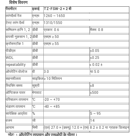
विशेष विवरण
पैरामीटर
इकाई
TZ-FSW-2 × 2 बी
तरंगदैर्ध्य रेंज
एनएम
1260 ~ 1650
टेस्ट तरंग दैर्ध्य
एनएम
1310/1550
सम्मिलन हानि 1, 2
डीबी
प्रकार: 0.6
मैक्स: 0.8
वापसी नुकसान 1, 2
डीबी
एसएम ≥ 50
क्रॉसस्टॉक 1
डीबी
एसएम ≥ 55
पीडीएल
डीबी
≤0.05
WDL
डीबी
≤0.25
repeatability
डीबी
≤ 0.02 ±
ऑपरेटिंग वोल्टेज
वी
3.0
या 5.0
सहनशीलता
साइकिल
≥ 10 मिलियन
स्विचिंग समय
सुश्री
≤8
ऑप्टिकल पावर
मेगावाट
≤500
परिचालन तापमान
℃
-20 ~ +70
भंडारण तापमान
℃
-40 ~ +85
सापेक्षिक आर्द्रता
%
5 ~ 95
वजन
जी
14
आयाम
मिमी
(एल) 27.0 × (डब्ल्यू) 12.0 × (एच) 8.2 ± 0.2 या ग्राहक डिजाइन
नोट:
ऑपरेटिंग तापमान और एसओपी के भीतर।
1