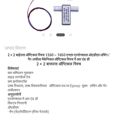
मांगें
साइटमैप
गोपनीयता
नीति
उत्पाद विवरण
2 × 2 बाईपास ऑप्टिकल स्विच 1260 ~ 1650 एनएम प्रयोगशाला ओएडीएम लचिंग /
गैर-लचीला मैकेनिकल ऑप्टिकल स्विच में आर एंड डी
2
×
2 बायपास ऑप्टिकल स्विच
विशेषताएं
कम सम्मिलन नुकसान
वाइड तरंगदैर्ध्य रेंज
कम क्रॉसस्टॉक
उच्च स्थिरता, उच्च विश्वसनीयता · ऑप्टिकल पथ पर Epoxy- मुक्त · लचिंग और गैर-
लचीलापन
अनुप्रयोगों
प्रयोगशाला में आर एंड डी
सिस्टम निगरानी
ओएडीएम
·
मैन (मेट्रोपॉलिटन एरिया नेटवर्क)