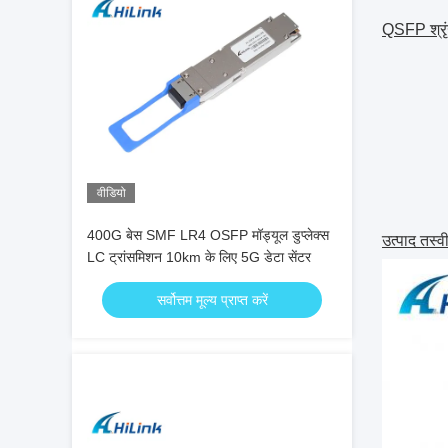
QSFP श्रृ
वीडियो
400G बेस SMF LR4 OSFP मॉड्यूल डुप्लेक्स
उत्पाद तस्वीर
LC ट्रांसमिशन 10km के लिए 5G डेटा सेंटर
सर्वोत्तम मूल्य प्राप्त करें