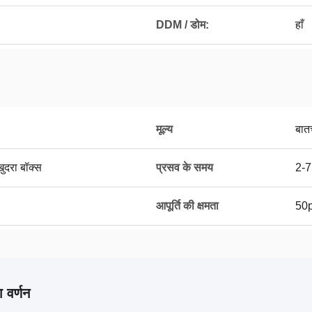
DDM / डोम:
हाँ
मूल्य
बात
खुदरा बॉक्स
प्रसव के समय
2-7 
आपूर्ति की क्षमता
50p
 वर्णन