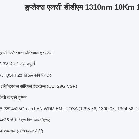
डुप्लेक्स एलसी डीडीएम 1310nm 10
स एलसी रिसेप्टकल ऑप्टिकल इंटरफ़ेस
.3V बिजली की आपूर्ति
गेबल QSFP28 MSA फॉर्म फैक्टर
लेक्ट्रिकल सीरियल इंटरफ़ेस (CEI-28G-VSR)
तों के एसी युग्मन
मीटर: ठंडा 4x25Gb / s LAN WDM EML TOSA (1295.56, 1300.05, 1304.58, 
 4x25 जीबी / एस पिन आरओएसए
ली अपव्यय (अधिकतम: 4W)