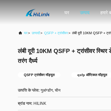
घर
उत्पाद
हमारे बा
घर
>
उत्पादों
>
QSFP + ट्रांसीवर
>
लंबी दूरी 10KM QSFP + ट्रां
लंबी दूरी 10KM QSFP + ट्रांसीवर स्थि
तरंग दैर्ध्य
QSFP ट्रांसीवर मॉड्यूल
qsfp ऑप्टिकल मॉड्यूल
उत्पत्ति के प्लेस:
गुआंग्डोंग, चीन
ब्रांड नाम:
HILINK