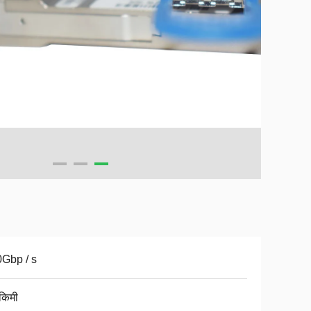
Gbp / s
किमी