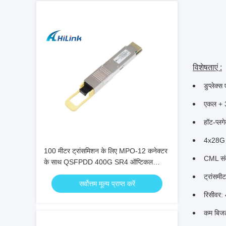
विशेषताएं :
डुप्लेक्
एकल + 3
हॉट-प्ल
4x28G इ
100 मीटर ट्रांसमिशन के लिए MPO-12 कनेक्टर
CML संके
के साथ QSFPDD 400G SR4 ऑप्टिकल
ट्रांसीवर
ट्रांस
सर्वोत्तम मूल्य प्राप्त करें
रिसीवर:
कम बिज