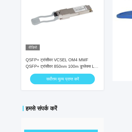
वीडियो
QSFP+ ट्रांसीवर VCSEL OM4 MMF
QSFP+ ट्रांसीवर 850nm 100m डुप्लेक्स LC
100G Fcc
सर्वोत्तम मूल्य प्राप्त करें
हमसे संपर्क करें