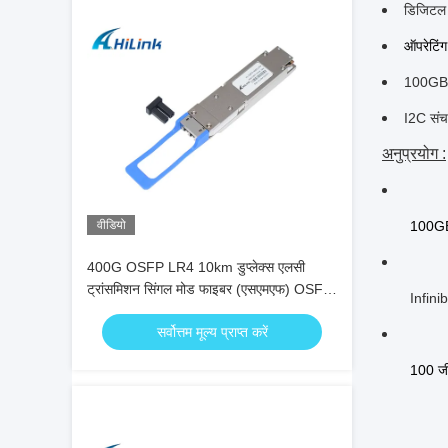
डिजिटल ड
ऑपरेटिंग
100GBA
I2C संचा
अनुप्रयोग :
वीडियो
100G
400G OSFP LR4 10km डुप्लेक्स एलसी
ट्रांसमिशन सिंगल मोड फाइबर (एसएमएफ) OSFP
Infini
मॉड्यूल पर
सर्वोत्तम मूल्य प्राप्त करें
100 जी