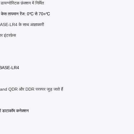
ायग्नोस्टिक फ़ंक्शन में निर्मित
 केस तापमान रेंज: 0
℃
से 70०
℃
SE-LR4 के साथ आज्ञाकारी
र इंटरफ़ेस
BASE-LR4
band QDR और DDR परस्पर जुड़ जाते हैं
 डाटाकॉम कनेक्शन