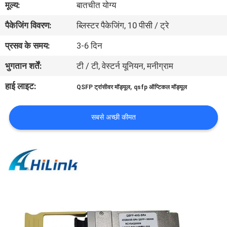
मूल्य:
बातचीत योग्य
पैकेजिंग विवरण:
ब्लिस्टर पैकेजिंग, 10 पीसी / ट्रे
गुणवत्ता
नियंत्रण
प्रसव के समय:
3-6 दिन
भुगतान शर्तें:
टी / टी, वेस्टर्न यूनियन, मनीग्राम
हमसे
हाई लाइट:
,
QSFP ट्रांसीवर मॉड्यूल
qsfp ऑप्टिकल मॉड्यूल
संपर्क
करें
सबसे अच्छी कीमत
समाचार
मामले
उद्धरण