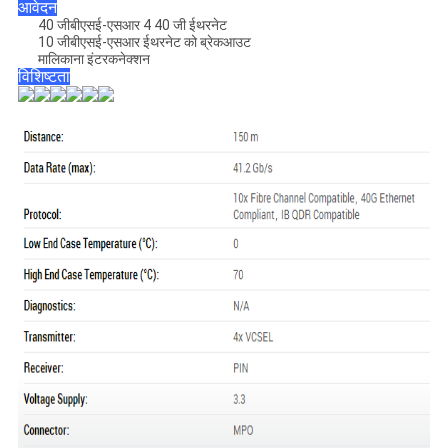
आवेदन
40 जीबीएसई-एसआर 4 40 जी ईथरनेट
10 जीबीएसई-एसआर ईथरनेट को ब्रेकआउट
मालिकाना इंटरकनेक्शन
विशिष्टता