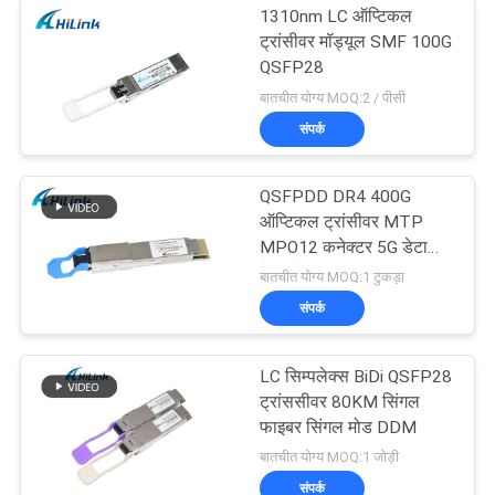
1310nm LC ऑप्टिकल
ट्रांसीवर मॉड्यूल SMF 100G
QSFP28
बातचीत योग्य MOQ:2 / पीसी
संपर्क
QSFPDD DR4 400G
ऑप्टिकल ट्रांसीवर MTP
MPO12 कनेक्टर 5G डेटा
सेंटर के लिए
बातचीत योग्य MOQ:1 टुकड़ा
संपर्क
LC सिम्पलेक्स BiDi QSFP28
ट्रांससीवर 80KM सिंगल
फाइबर सिंगल मोड DDM
बातचीत योग्य MOQ:1 जोड़ी
संपर्क