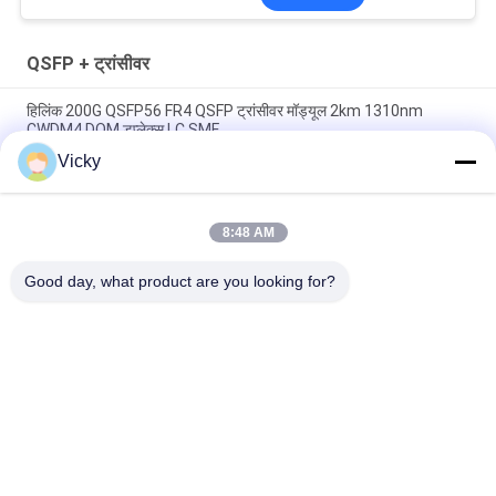
QSFP + ट्रांसीवर
हिलिंक 200G QSFP56 FR4 QSFP ट्रांसीवर मॉड्यूल 2km 1310nm
CWDM4 DOM डुप्लेक्स LC SMF
Vicky
दोहरी सीएस QSFP + ट्रांसीवर DWDM 80KM 100G SMF QSFP28-100G-
ZR4 FTTH के लिए
8:48 AM
एलसी 30 केएम 40 जी ईआर 4 क्यूएसएफपी + ट्रांसीवर एलवीटीटीएल फाइबर
ऑप्टिकल ट्रांसीवर मॉड्यूल
Good day, what product are you looking for?
लोकप्रिय श्रेणियां
सभी
ऑप्टिकल ट्रान्सीवर 
SFP ट्रांसीवर मॉड्यूल
मॉड्यूल
CWDM Mux है Demux 
+ SFP ट्रांसीवर मॉड्यूल
मॉड्यूल