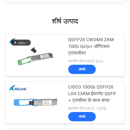
शीर्ष उत्पाद
QSFP28 CWDM4 2KM
100G Qsfp+ ऑप्टिकल
ट्रांससीवर
बातचीत योग्य MOQ:1pcs
संपर्क
CISCO 100Gb QSFP28
LR4 25KM ईथरनेट QSFP
+ ट्रांसीवर के साथ संगत
बातचीत योग्य MOQ:1 टुकड़ा
संपर्क