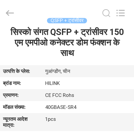
Shenzhen
HiLink
Technology
Co.,Ltd..
All
QSFP + ट्रांसीवर
Rights
Reserved.
सिस्को संगत QSFP + ट्रांसीवर 150
घर
एम एमपीओ कनेक्टर डोम फंक्शन के
उत्पाद
साथ
हमारे
उत्पत्ति के प्लेस:
गुआंग्डोंग, चीन
बारे
ब्रांड नाम:
HILINK
में
प्रमाणन:
CE FCC Rohs
मॉडल संख्या:
40GBASE-SR4
कारखाने
न्यूनतम आदेश
1pcs
का
मात्रा:
दौरा