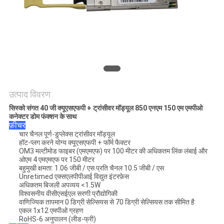
मांगें
साइटमैप
गोपनीयता
नीति
उत्पाद विवरण
सिस्को संगत 40 जी क्यूएसएफपी + ट्रांसीवर मॉड्यूल 850 एनएम 150 एम एमपीओ
कनेक्टर डोम फंक्शन के साथ
फ़ीचर
चार चैनल पूर्ण-डुप्लेक्स ट्रांसीवर मॉड्यूल
हॉट-प्लग करने योग्य क्यूएसएफपी + फॉर्म फैक्टर
OM3 मल्टीमोड फाइबर (एमएमएफ) पर 100 मीटर की अधिकतम लिंक लंबाई और
ओएम 4 एमएमएफ पर 150 मीटर
बहुमुखी क्षमता: 1.06 जीबी / एस प्रति चैनल 10.5 जीबी / एस
Unretimed एक्सएलपीपीआई विद्युत इंटरफ़ेस
अधिकतम बिजली अपव्यय <1.5W
विश्वसनीय वीसीएसईएल सरणी प्रौद्योगिकी
वाणिज्यिक तापमान 0 डिग्री सेल्सियस से 70 डिग्री सेल्सियस तक सीमित है
एकल 1x12 एमपीओ ग्रहण
RoHS-6 अनुपालन (लीड-फ्री)