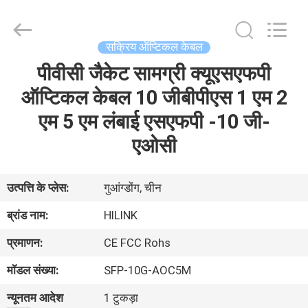
Shenzhen
HiLink
Technology
Co.,Ltd..
All
सक्रिय ऑप्टिकल केबल
Rights
Reserved.
पीवीसी जैकेट सामग्री क्यूएसएफपी
घर
ऑप्टिकल केबल 10 जीबीपीएस 1 एम 2
उत्पाद
एम 5 एम लंबाई एसएफपी -10 जी-
एओसी
हमारे
बारे
उत्पत्ति के प्लेस:
गुआंग्डोंग, चीन
में
ब्रांड नाम:
HILINK
प्रमाणन:
CE FCC Rohs
कारखाने
मॉडल संख्या:
SFP-10G-AOC5M
का
न्यूनतम आदेश
1 टुकड़ा
दौरा