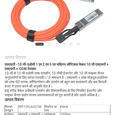
मांगें
साइटमैप
गोपनीयता
नीति
उत्पाद विवरण
एसएफपी -10 जी-एओसी 1 एम 2 एम 5 एम सक्रिय ऑप्टिकल केबल 10 जी एसएफपी +
एसएफपी + OEM वेलकम
10 जी से 10 जी एओसी उच्च प्रदर्शन, 10 जीबी ईथरनेट और 10 जी फाइबर चैनल
अनुप्रयोगों के लिए लागत प्रभावी I / 0 समाधान है। एसएफपी + तांबा मॉड्यूल हार्डवेयर
को उच्च पोर्ट घनत्व, कॉन्फ़िगरेशन और उपयोग को बहुत कम कलाकारों और कम बिजली
बजट में प्राप्त करने की अनुमति देता है।
हाई स्पीड केबल असेंबली प्रदर्शन और विश्वसनीयता के लिए गिगाबिट ईथरनेट और
फाइबर चैनल उद्योग मानक आवश्यकताओं को पूरा करती है और उससे अधिक है।
उत्पाद विवरण
सिस्को
SFP-10G-AOC1M
विक्रेता का
Hilink
जेन्यूइन
नाम
कनेक्टर
एसएफपी + एसएफपी +
अधिकतम
10Gbps