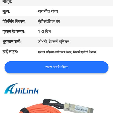
मात्रा:
मूल्य:
बातचीत योग्य
गुणवत्ता
पैकेजिंग विवरण:
एंटीस्टैटिक बैग
नियंत्रण
प्रसव के समय:
1-3 दिन
हमसे
भुगतान शर्तें:
टी/टी, वेस्टर्न यूनियन
संपर्क
हाई लाइट:
,
एओसी सक्रिय ऑप्टिकल केबल
सिस्को एओसी केबल्स
करें
सबसे अच्छी कीमत
समाचार
मामले
उद्धरण