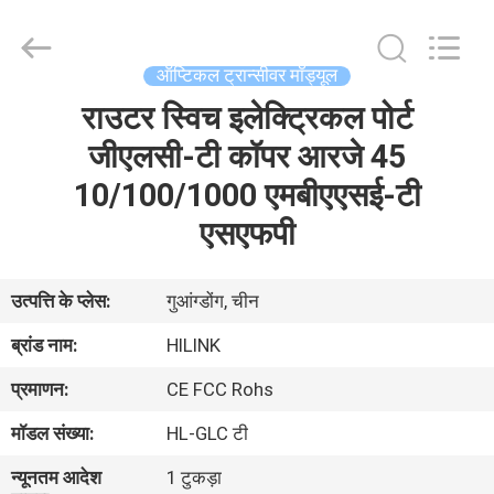
Shenzhen
HiLink
Technology
Co.,Ltd..
All
ऑप्टिकल ट्रान्सीवर मॉड्यूल
Rights
Reserved.
राउटर स्विच इलेक्ट्रिकल पोर्ट
घर
जीएलसी-टी कॉपर आरजे 45
उत्पाद
10/100/1000 एमबीएएसई-टी
एसएफपी
हमारे
बारे
उत्पत्ति के प्लेस:
गुआंग्डोंग, चीन
में
ब्रांड नाम:
HILINK
प्रमाणन:
CE FCC Rohs
कारखाने
मॉडल संख्या:
HL-GLC टी
का
न्यूनतम आदेश
1 टुकड़ा
दौरा