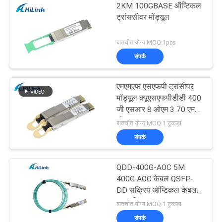
2KM 100GBASE ऑप्टिकल
ट्रांससीवर मॉड्यूल
बातचीत योग्य MOQ:1pcs
संपर्क
एमएमएफ एसएफपी ट्रांसीवर
मॉड्यूल क्यूएसएफपीडीडी 400
जी एसआर 8 ओएम 3 70 एम
ओएम 4 100 एम
बातचीत योग्य MOQ:1 टुकड़ा
संपर्क
QDD-400G-AOC 5M
400G AOC केबल QSFP-
DD सक्रिय ऑप्टिकल केबल
अनुकूलित
बातचीत योग्य MOQ:1 टुकड़ा
संपर्क