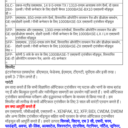
=
GLC-
एकल-स्ट्रैंड एसएमएफ, 14 9 0-एनएम TX / 1310-एनएम आरएक्स तरंग दैर्ध्य, दो एकल
2BX-
एलसी / पीसी कनेक्टर के लिए दोहरी चैनल 1000BASE-BX10 एसएफपी मॉड्यूल
डी =
SFP-
एमएमएफ, 850-एनएम तरंग दैर्ध्य, विस्तारित ऑपरेटिंग तापमान रेंज और डीओएम समर्थन,
GE-एस
दोहरी एलसी / पीसी कनेक्टर के लिए 1000BASE-SX एसएफपी ट्रांसीवर मॉड्यूल
=
SFP-
एमएमएफ और एसएमएफ, 1300-एनएम तरंगदैर्ध्य, विस्तारित ऑपरेटिंग तापमान रेंज और
GE-एल
डीओएम समर्थन, दोहरी एलसी / पीसी कनेक्टर के लिए 1000BASE-LX / LH एसएफपी
=
ट्रांसीवर मॉड्यूल
SFP-
एसएमएफ, 1550-एनएम तरंग दैर्ध्य, विस्तारित ऑपरेटिंग तापमान रेंज और डीओएम समर्थन,
GE-
दोहरी एलसी / पीसी कनेक्टर के लिए 1000BASE-ZX एसएफपी ट्रांसीवर मॉड्यूल
जेड =
SFP-
श्रेणी 5 तांबे के तार के लिए 1000BASE-T एसएफपी ट्रांसीवर मॉड्यूल, विस्तारित
GE-टी
ऑपरेटिंग तापमान रेंज, आरजे -45 कनेक्टर
=
शिपमेंट
इंटरनेशनल एक्सप्रेस: ​​डीएचएल, फेडेक्स, ईएमएस, टीएनटी, यूपीएस और इसी तरह।
इसमें 3-7 दिन लगते हैं।
गारंटी
हम वादा करते हैं कि सभी विज्ञापित ऑप्टिकल ट्रांसीवर नए घटक और भागों के साथ ब्रांड
नए हैं और बिल्कुल पुरानी और नवीनीकृत सामग्री का उपयोग नहीं करते हैं।
सभी ऑप्टिकल
ट्रांसीवर कार्यात्मक परीक्षण और वृद्धावस्था परीक्षण के माध्यम से किया गया है।
हम
शिपमेंट की तारीख से सभी ऑप्टिकल ट्रांसीवर के लिए 3 साल की वारंटी प्रदान करते हैं।
हम क्या आपूर्ति करते हैं
हम एसएफपी, जीबीआईसी, एसएफपी +, XENPAK, X2, XFP, BIDI, CWDM, DWDM
और अन्य विशेष ट्रांसीवर मॉड्यूल सहित सभी प्रकार के संगत ऑप्टिकल ट्रान्सीवर
मॉड्यूल की आपूर्ति करते हैं।
हमारे उत्पाद
सिस्को, सिएना, एच 3 सी, एचपी, चरम,
फाउंड्री, अवया, डी-लिंक, अल्काटेल, रिवरस्टोन, एंटरसिस, नेटगियर, नॉर्टेल, जूनिपर,