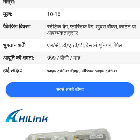
मात्रा:
मूल्य:
10-16
गुणवत्ता
पैकेजिंग विवरण:
स्टेटिक बैग, प्लास्टिक बैग, खुदरा बॉक्स, कार्टन या
नियंत्रण
आवश्यकतानुसार
भुगतान शर्तें:
एल/सी, डी/ए, टी/टी, वेस्टर्न यूनियन, पेपैल
हमसे
आपूर्ति की क्षमता:
999 / पीसी / माह
संपर्क
करें
हाई लाइट:
,
फाइबर ट्रांसीवर मॉड्यूल
ऑप्टिकल फाइबर ट्रांसीवर
समाचार
सबसे अच्छी कीमत
मामले
उद्धरण