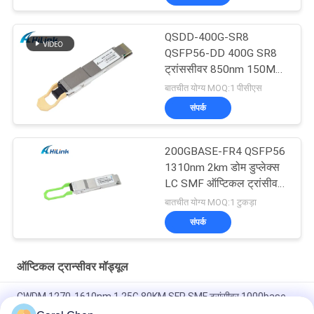
QSDD-400G-SR8
QSFP56-DD 400G SR8
ट्रांससीवर 850nm 150M
MPT/MPO-16 DOM
बातचीत योग्य MOQ:1 पीसीएस
संपर्क
200GBASE-FR4 QSFP56
1310nm 2km डोम डुप्लेक्स
LC SMF ऑप्टिकल ट्रांसीवर
मॉड्यूल
बातचीत योग्य MOQ:1 टुकड़ा
संपर्क
ऑप्टिकल ट्रान्सीवर मॉड्यूल
CWDM 1270-1610nm 1.25G 80KM SFP SMF ट्रांसीवर 1000base