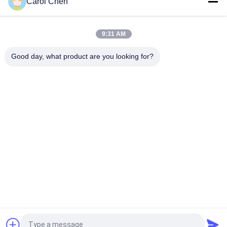
Carol Chen
60 किमी क्यूएसएफपी + ईथरनेट ऑप्टिकल ट्रांसीवर हॉट प्लग करने योग्य डुप्लेक्स
एलसी 40 जीबी / एस
9:31 AM
एमपीओ कनेक्टर ऑप्टिकल ट्रांसीवर मॉड्यूल हिलिंक 100G QSFP28 SR4
100M FTTX
Good day, what product are you looking for?
लोकप्रिय श्रेणियां
सभी
ऑप्टिकल ट्रान्सीवर 
SFP ट्रांसीवर मॉड्यूल
मॉड्यूल
CWDM Mux है Demux 
+ SFP ट्रांसीवर मॉड्यूल
मॉड्यूल
DWDM Mux है Demux
X2 ट्रान्सीवर मॉड्यूल
XFP ट्रांसीवर
QSFP + ट्रांसीवर