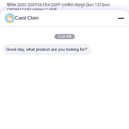
हिलिंक 200G QSFP56 FR4 QSFP ट्रांसीवर मॉड्यूल 2km 1310nm
CWDM4 DOM डुप्लेक्स LC SMF
Carol Chen
दोहरी सीएस QSFP + ट्रांसीवर DWDM 80KM 100G SMF QSFP28-100G-
ZR4 FTTH के लिए
1:22 AM
एलसी 30 केएम 40 जी ईआर 4 क्यूएसएफपी + ट्रांसीवर एलवीटीटीएल फाइबर
ऑप्टिकल ट्रांसीवर मॉड्यूल
Good day, what product are you looking for?
लोकप्रिय श्रेणियां
सभी
ऑप्टिकल ट्रान्सीवर 
SFP ट्रांसीवर मॉड्यूल
मॉड्यूल
CWDM Mux है Demux 
+ SFP ट्रांसीवर मॉड्यूल
मॉड्यूल
DWDM Mux है Demux
X2 ट्रान्सीवर मॉड्यूल