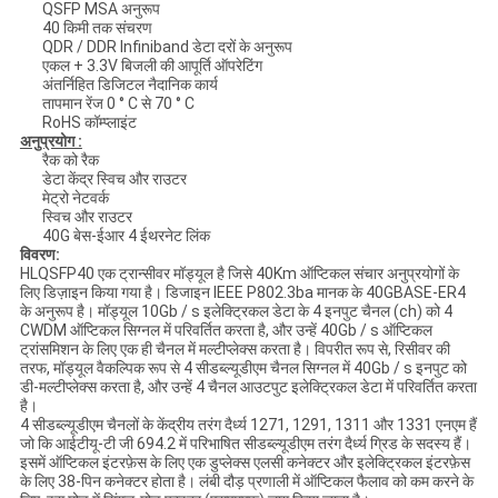
QSFP MSA अनुरूप
40 किमी तक संचरण
QDR / DDR Infiniband डेटा दरों के अनुरूप
एकल + 3.3V बिजली की आपूर्ति ऑपरेटिंग
अंतर्निहित डिजिटल नैदानिक ​​कार्य
तापमान रेंज 0 ° C से 70 ° C
RoHS कॉम्प्लाइंट
अनुप्रयोग :
रैक को रैक
डेटा केंद्र स्विच और राउटर
मेट्रो नेटवर्क
स्विच और राउटर
40G बेस-ईआर 4 ईथरनेट लिंक
विवरण:
HLQSFP40 एक ट्रान्सीवर मॉड्यूल है जिसे 40Km ऑप्टिकल संचार अनुप्रयोगों के
लिए डिज़ाइन किया गया है। डिजाइन IEEE P802.3ba मानक के 40GBASE-ER4
के अनुरूप है। मॉड्यूल 10Gb / s इलेक्ट्रिकल डेटा के 4 इनपुट चैनल (ch) को 4
CWDM ऑप्टिकल सिग्नल में परिवर्तित करता है, और उन्हें 40Gb / s ऑप्टिकल
ट्रांसमिशन के लिए एक ही चैनल में मल्टीप्लेक्स करता है। विपरीत रूप से, रिसीवर की
तरफ, मॉड्यूल वैकल्पिक रूप से 4 सीडब्ल्यूडीएम चैनल सिग्नल में 40Gb / s इनपुट को
डी-मल्टीप्लेक्स करता है, और उन्हें 4 चैनल आउटपुट इलेक्ट्रिकल डेटा में परिवर्तित करता
है।
4 सीडब्ल्यूडीएम चैनलों के केंद्रीय तरंग दैर्ध्य 1271, 1291, 1311 और 1331 एनएम हैं
जो कि आईटीयू-टी जी 694.2 में परिभाषित सीडब्ल्यूडीएम तरंग दैर्ध्य ग्रिड के सदस्य हैं।
इसमें ऑप्टिकल इंटरफ़ेस के लिए एक डुप्लेक्स एलसी कनेक्टर और इलेक्ट्रिकल इंटरफ़ेस
के लिए 38-पिन कनेक्टर होता है। लंबी दौड़ प्रणाली में ऑप्टिकल फैलाव को कम करने के