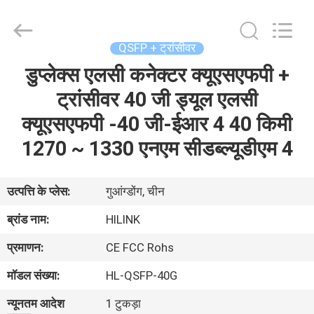
Shenzhen
HiLink
Technology
Co.,Ltd..
All
QSFP + ट्रांसीवर
Rights
Reserved.
डुप्लेक्स एलसी कनेक्टर क्यूएसएफपी +
घर
ट्रांसीवर 40 जी ड्यूल एलसी
उत्पाद
क्यूएसएफपी -40 जी-ईआर 4 40 किमी
1270 ~ 1330 एनएम सीडब्ल्यूडीएम 4
हमारे
बारे
उत्पत्ति के प्लेस:
गुआंग्डोंग, चीन
में
ब्रांड नाम:
HILINK
प्रमाणन:
CE FCC Rohs
कारखाने
मॉडल संख्या:
HL-QSFP-40G
का
न्यूनतम आदेश
1 टुकड़ा
दौरा