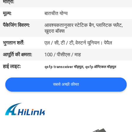
मात्रा:
मूल्य:
बातचीत योग्य
गुणवत्ता
पैकेजिंग विवरण:
आवश्यकतानुसार स्टेटिक बैग, प्लास्टिक फ्लैट,
नियंत्रण
खुदरा बॉक्स
भुगतान शर्तें:
एल / सी, टी / टी, वेस्टर्न यूनियन। पेपैल
हमसे
आपूर्ति की क्षमता:
100 / पीसीएस / माह
संपर्क
करें
हाई लाइट:
,
qsfp transceiver मॉड्यूल
qsfp ऑप्टिकल मॉड्यूल
समाचार
सबसे अच्छी कीमत
मामले
उद्धरण