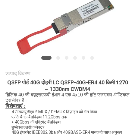
मांगें
साइटमैप
गोपनीयता
नीति
उत्पाद विवरण
QSFP पोर्ट 40G दोहरी LC QSFP-40G-ER4 40 किमी 1270
~ 1330nm CWDM4
हिलिंक 40 जी क्यूएसएफपी ईआर 4 एक 4x10 जी हॉट प्लगएबल ऑप्टिकल
ट्रांसीवर है।
विशेषताएं
:
4 सीडब्ल्यूडीएम ने MUX / DEMUX डिज़ाइन को लेन किया
प्रति चैनल बैंडविड्थ 11.2Gbps तक
> 40Gbps की एग्रिगेट बैंडविड्थ
डुप्लेक्स एलसी कनेक्टर
40G ईथरनेट IEEE802.3ba और 40GBASE-ER4 मानक के साथ अनुरूप