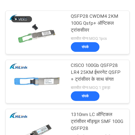
QSFP28 CWDM4 2KM
100G Qsfp+ ऑप्टिकल
ट्रांससीवर
बातचीत योग्य MOQ:1pcs
संपर्क
CISCO 100Gb QSFP28
LR4 25KM ईथरनेट QSFP
+ ट्रांसीवर के साथ संगत
बातचीत योग्य MOQ:1 टुकड़ा
संपर्क
1310nm LC ऑप्टिकल
ट्रांसीवर मॉड्यूल SMF 100G
QSFP28