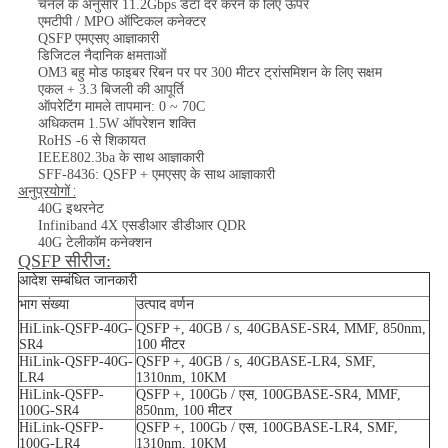
चैनल के अनुसार 11.2Gbps डेटा दर करने के लिए ऊपर
एमटीपी / MPO ऑप्टिकल कनेक्टर
QSFP एमएसए आज्ञाकारी
डिजिटल नैदानिक क्षमताओं
OM3 बहु मोड फाइबर रिबन पर पर 300 मीटर ट्रांसमिशन के लिए सक्षम
एकल + 3.3 बिजली की आपूर्ति
ऑपरेटिंग मामले तापमान: 0 ~ 70C
अधिकतम 1.5W ऑपरेशन शक्ति
RoHS -6 से शिकायत
IEEE802.3ba के साथ आज्ञाकारी
SFF-8436: QSFP + एमएसए के साथ आज्ञाकारी
अनुप्रयोगों :
40G इथरनेट
Infiniband 4X एसडीआर डीडीआर QDR
40G टेलीकॉम कनेक्शन
QSFP सीरीज:
आदेश सम्बंधित जानकारी
भाग संख्या
उत्पाद वर्णन
HiLink-QSFP-40G-
QSFP +, 40GB / s, 40GBASE-SR4, MMF, 850nm,
SR4
100 मीटर
HiLink-QSFP-40G-
QSFP +, 40GB / s, 40GBASE-LR4, SMF,
LR4
1310nm, 10KM
HiLink-QSFP-
QSFP +, 100Gb / एस, 100GBASE-SR4, MMF,
100G-SR4
850nm, 100 मीटर
HiLink-QSFP-
QSFP +, 100Gb / एस, 100GBASE-LR4, SMF,
100G-LR4
1310nm, 10KM