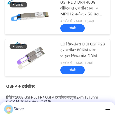
QSFPDD DR4 400G
ऑप्टिकल ट्रांसीवर MTP
MPO12 कनेक्टर 5G डेटा
सेंटर के लिए
बातचीत योग्य MOQ:1 टुकड़ा
संपर्क
LC सिम्पलेक्स BiDi QSFP28
ट्रांससीवर 80KM सिंगल
फाइबर सिंगल मोड DDM
बातचीत योग्य MOQ:1 जोड़ी
संपर्क
QSFP + ट्रांसीवर
हिलिंक 200G QSFP56 FR4 QSFP ट्रांसीवर मॉड्यूल 2km 1310nm
CWDM4 DOM डुप्लेक्स LC SMF
Steve
दोहरी सीएस QSFP + ट्रांसीवर DWDM 80KM 100G SMF QSFP28-100G-