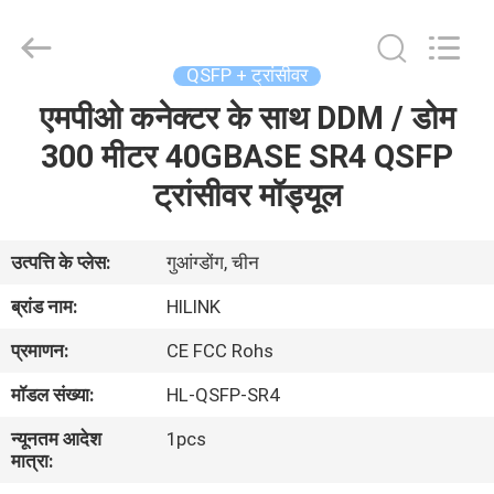
Shenzhen
HiLink
Technology
Co.,Ltd..
All
QSFP + ट्रांसीवर
Rights
Reserved.
एमपीओ कनेक्टर के साथ DDM / डोम
घर
300 मीटर 40GBASE SR4 QSFP
उत्पाद
ट्रांसीवर मॉड्यूल
हमारे
उत्पत्ति के प्लेस:
गुआंग्डोंग, चीन
बारे
ब्रांड नाम:
HILINK
में
प्रमाणन:
CE FCC Rohs
मॉडल संख्या:
HL-QSFP-SR4
कारखाने
न्यूनतम आदेश
1pcs
का
मात्रा:
दौरा