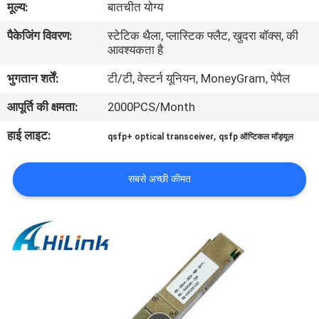
मूल्य:
बातचीत योग्य
पैकेजिंग विवरण:
स्टेटिक थैला, प्लास्टिक फ्लैट, खुदरा बॉक्स, की
गुणवत्ता
आवश्यकता है
नियंत्रण
भुगतान शर्तें:
टी/टी, वेस्टर्न यूनियन, MoneyGram, पेपैल
आपूर्ति की क्षमता:
2000PCS/Month
हमसे
संपर्क
हाई लाइट:
,
qsfp+ optical transceiver
qsfp ऑप्टिकल मॉड्यूल
करें
सबसे अच्छी कीमत
समाचार
मामले
उद्धरण