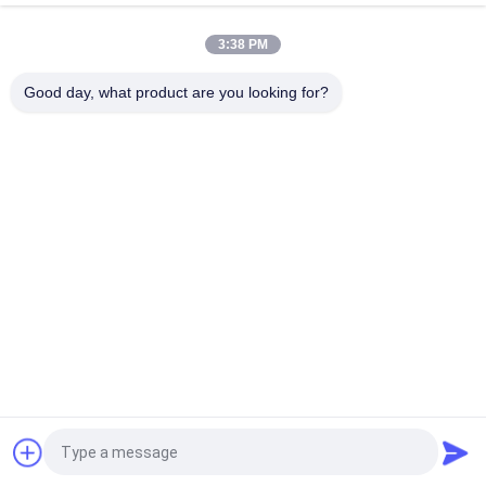
ZR4 FTTH के लिए
3:38 PM
एलसी 30 केएम 40 जी ईआर 4 क्यूएसएफपी + ट्रांसीवर एलवीटीटीएल फाइबर
ऑप्टिकल ट्रांसीवर मॉड्यूल
Good day, what product are you looking for?
लोकप्रिय श्रेणियां
सभी
ऑप्टिकल ट्रान्सीवर 
SFP ट्रांसीवर मॉड्यूल
मॉड्यूल
CWDM Mux है Demux 
+ SFP ट्रांसीवर मॉड्यूल
मॉड्यूल
DWDM Mux है Demux
X2 ट्रान्सीवर मॉड्यूल
XFP ट्रांसीवर
QSFP + ट्रांसीवर
एक बोली का अनुरोध