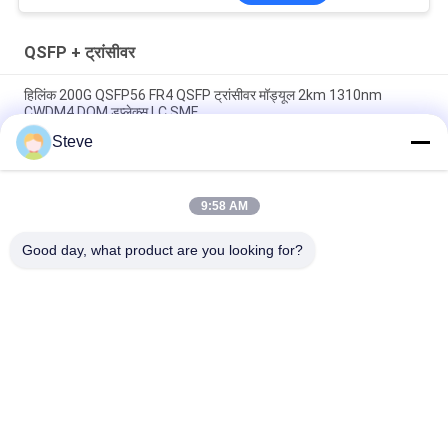
QSFP + ट्रांसीवर
हिलिंक 200G QSFP56 FR4 QSFP ट्रांसीवर मॉड्यूल 2km 1310nm
CWDM4 DOM डुप्लेक्स LC SMF
Steve
दोहरी सीएस QSFP + ट्रांसीवर DWDM 80KM 100G SMF QSFP28-100G-
ZR4 FTTH के लिए
9:58 AM
एलसी 30 केएम 40 जी ईआर 4 क्यूएसएफपी + ट्रांसीवर एलवीटीटीएल फाइबर
ऑप्टिकल ट्रांसीवर मॉड्यूल
Good day, what product are you looking for?
लोकप्रिय श्रेणियां
सभी
ऑप्टिकल ट्रान्सीवर 
SFP ट्रांसीवर मॉड्यूल
मॉड्यूल
CWDM Mux है Demux 
+ SFP ट्रांसीवर मॉड्यूल
मॉड्यूल