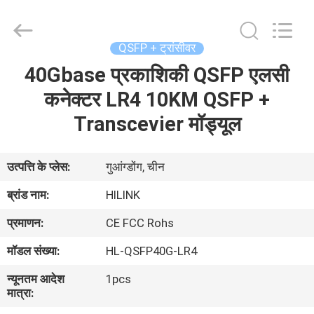
Shenzhen
HiLink
Technology
Co.,Ltd..
All
QSFP + ट्रांसीवर
Rights
Reserved.
40Gbase प्रकाशिकी QSFP एलसी
घर
कनेक्टर LR4 10KM QSFP +
उत्पाद
Transcevier मॉड्यूल
हमारे
उत्पत्ति के प्लेस:
गुआंग्डोंग, चीन
बारे
ब्रांड नाम:
HILINK
में
प्रमाणन:
CE FCC Rohs
मॉडल संख्या:
HL-QSFP40G-LR4
कारखाने
न्यूनतम आदेश
1pcs
का
मात्रा:
दौरा