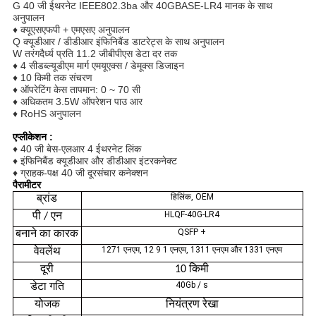
G 40 जी ईथरनेट IEEE802.3ba और 40GBASE-LR4 मानक के साथ
अनुपालन
♦ क्यूएसएफपी + एमएसए अनुपालन
Q क्यूडीआर / डीडीआर इंफिनिबैंड डाटरेट्स के साथ अनुपालन
W तरंगदैर्ध्य प्रति 11.2 जीबीपीएस डेटा दर तक
♦ 4 सीडब्ल्यूडीएम मार्ग एमयूएक्स / डेमूक्स डिजाइन
♦ 10 किमी तक संचरण
♦ ऑपरेटिंग केस तापमान: 0 ~ 70 सी
♦ अधिकतम 3.5W ऑपरेशन पाउ
आर
♦ RoHS अनुपालन
एप्लीकेशन
:
♦ 40 जी बेस-एलआर 4 ईथरनेट लिंक
♦ इंफिनिबैंड क्यूडीआर और डीडीआर इंटरकनेक्ट
♦ ग्राहक-पक्ष 40 जी दूरसंचार कनेक्शन
पैरामीटर
हिलिंक, OEM
ब्रांड
HLQF-40G-LR4
पी / एन
QSFP +
बनाने का कारक
1271 एनएम, 12 9 1 एनएम, 1311 एनएम और 1331 एनएम
वेवलेंथ
दूरी
10 किमी
40Gb / s
डेटा गति
योजक
नियंत्रण रेखा