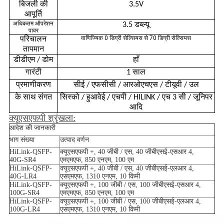
बिजली की
3.5V
आपूर्ति
अधिकतम ऑपरेशन
3.5 डब्ल्यू
पावर
वाणिज्यिक 0 डिग्री सेल्सियस से 70 डिग्री सेल्सियस
परिचालन
तापमान
डीडीएम / डोम
हाँ
गारंटी
1 साल
प्रमाणीकरण
सीई / एफसीसी / आरओएचएस / टीयूवी / उल
के साथ संगत
सिस्को / हुआवेई / एचपी / HILINK / एच 3 सी / जूनिपर
आदि
क्यूएसएफपी श्रृंखला:
आदेश की जानकारी
भाग संख्या
उत्पाद वर्णन
HiLink-QSFP-
क्यूएसएफपी +, 40 जीबी / एस, 40 जीबीएसई-एसआर 4,
40G-SR4
एमएमएफ, 850 एनएम, 100 एम
HiLink-QSFP-
क्यूएसएफपी +, 40 जीबी / एस, 40 जीबीएसई-एलआर 4,
40G-LR4
एसएमएफ, 1310 एनएम, 10 किमी
HiLink-QSFP-
क्यूएसएफपी +, 100 जीबी / एस, 100 जीबीएसई-एसआर 4,
100G-SR4
एमएमएफ, 850 एनएम, 100 एम
HiLink-QSFP-
क्यूएसएफपी +, 100 जीबी / एस, 100 जीबीएसई-एलआर 4,
100G-LR4
एसएमएफ, 1310 एनएम, 10 किमी