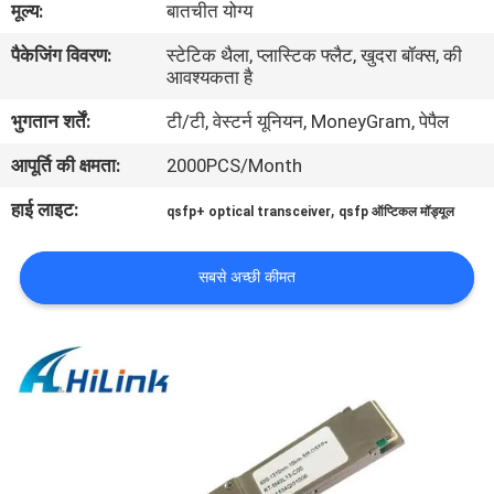
मूल्य:
बातचीत योग्य
पैकेजिंग विवरण:
स्टेटिक थैला, प्लास्टिक फ्लैट, खुदरा बॉक्स, की
गुणवत्ता
आवश्यकता है
नियंत्रण
भुगतान शर्तें:
टी/टी, वेस्टर्न यूनियन, MoneyGram, पेपैल
आपूर्ति की क्षमता:
2000PCS/Month
हमसे
संपर्क
हाई लाइट:
,
qsfp+ optical transceiver
qsfp ऑप्टिकल मॉड्यूल
करें
सबसे अच्छी कीमत
समाचार
मामले
उद्धरण