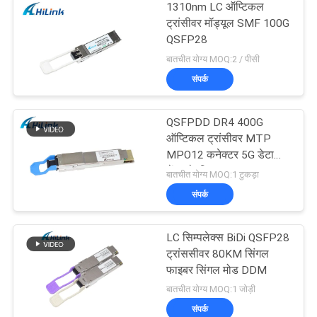
1310nm LC ऑप्टिकल
ट्रांसीवर मॉड्यूल SMF 100G
QSFP28
बातचीत योग्य MOQ:2 / पीसी
संपर्क
QSFPDD DR4 400G
ऑप्टिकल ट्रांसीवर MTP
MPO12 कनेक्टर 5G डेटा
सेंटर के लिए
बातचीत योग्य MOQ:1 टुकड़ा
संपर्क
LC सिम्पलेक्स BiDi QSFP28
ट्रांससीवर 80KM सिंगल
फाइबर सिंगल मोड DDM
बातचीत योग्य MOQ:1 जोड़ी
संपर्क