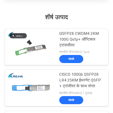
शीर्ष उत्पाद
QSFP28 CWDM4 2KM
100G Qsfp+ ऑप्टिकल
ट्रांससीवर
बातचीत योग्य MOQ:1pcs
संपर्क
CISCO 100Gb QSFP28
LR4 25KM ईथरनेट QSFP
+ ट्रांसीवर के साथ संगत
बातचीत योग्य MOQ:1 टुकड़ा
संपर्क