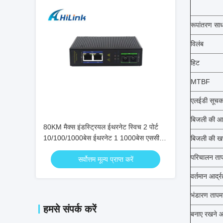
रूपांतरण सा
विलंब
हिट
MTBF
एलईडी सूच
बिजली की आपू
80KM मैक्स इंडस्ट्रियल ईथरनेट स्विच 2 पोर्ट
10/100/1000बेस ईथरनेट 1 1000बेस एससी
बिजली की 
फाइबर
परिचालन ता
सर्वोत्तम मूल्य प्राप्त करें
वर्तमान आर्द्र
भंडारण तापम
हमसे संपर्क करें
बनाए रखने आर