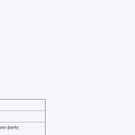
्ट ईथरनेट,