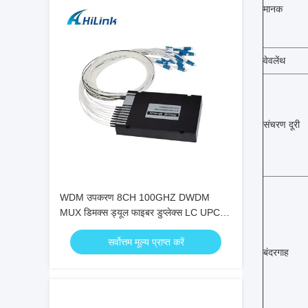
मानक
वेवलेंथ
संचरण दूरी
WDM उपकरण 8CH 100GHZ DWDM
MUX डिमक्स ड्यूल फाइबर डुप्लेक्स LC UPC C
बैंड ABS बॉक्स
सर्वोत्तम मूल्य प्राप्त करें
बंदरगाह