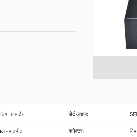
िया कनवर्टर
पोर्ट अंदाज:
SFP
ो - बातचीत
कनेक्टर:
निय