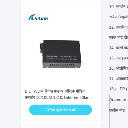
10. समर्थन 
सर्विस (क्यू
12. समर्थन ए
एकल मोड दोह
14. मल्टी म
15. स्लाइड 
16. औद्योगि
17. आज्ञाक
18।
LFP (लि
BIDI WDM सिंगल फाइबर ऑप्टिक मीडिया
कन्वर्टर 10/100M 1310/1550nm 20km
Arameter
SFP ऑप्टिकल उपकरण
सर्वोत्तम मूल्य प्राप्त करें
एक्सेस मोड