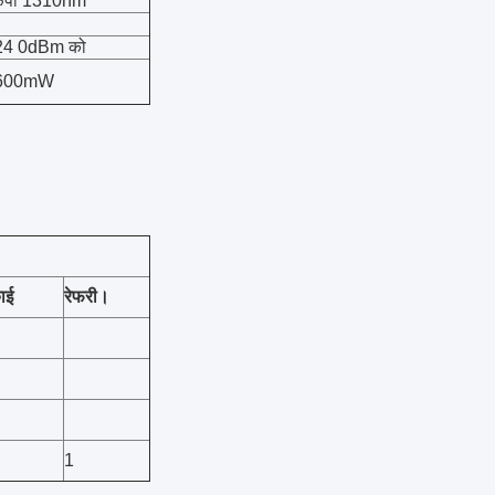
फपी 1310nm
 24 0dBm को
600mW
ाई
रेफरी।
1