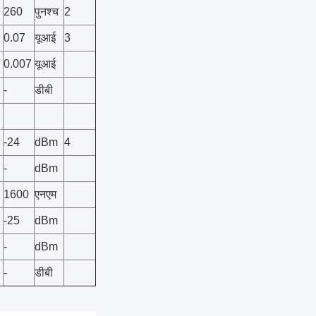
260
पुनश्च
2
0.07
यूआई
3
0.007
यूआई
-
डीबी
-24
dBm
4
-
dBm
1600
एनएम
-25
dBm
-
dBm
-
डीबी