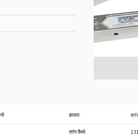
मी
हालत:
ब्रा
तरंग दैर्ध्य:
13