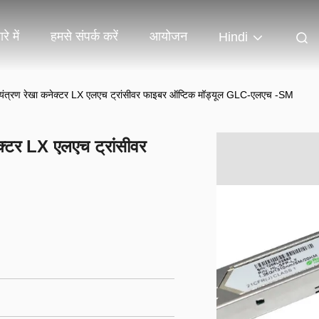
रे में
हमसे संपर्क करें
आयोजन
Hindi
्रण रेखा कनेक्टर LX एलएच ट्रांसीवर फाइबर ऑप्टिक मॉड्यूल GLC-एलएच -SM
टर LX एलएच ट्रांसीवर