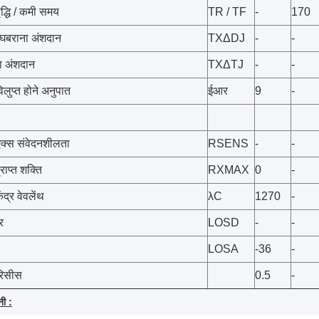
द्धि / कमी समय
TR / TF
-
170
 घबराना अंशदान
TXΔDJ
-
-
ा अंशदान
TXΔTJ
-
-
लुप्त होने अनुपात
ईआर
9
-
्स संवेदनशीलता
RSENS
-
-
ाप्त शक्ति
RXMAX
0
-
द्र वेवलेंथ
λC
1270
-
र
LOSD
-
-
LOSA
-36
-
रिसीस
0.5
-
नी :