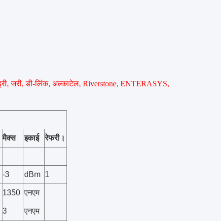
ंड्री, जरी, डी-लिंक, अल्काटेल, Riverstone, ENTERASYS,
मैक्स
इकाई
रेफरी।
-3
dBm
1
1350
एनएम
3
एनएम