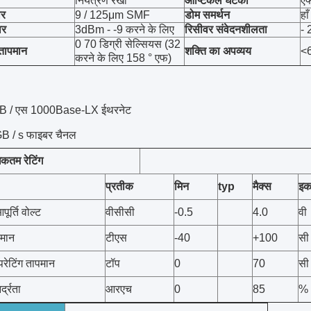
नियंत्रण रेखा
ऑप्टिकल घटकों
ए
ार
9 / 125μm SMF
डोम समर्थन
हाँ
वर
3dBm - -9 करने के लिए
रिसीवर संवेदनशीलता
-
0 70 डिग्री सेल्सियस (32
तापमान
शक्ति का अपव्यय
<
करने के लिए 158 ° एफ)
B / एस 1000Base-LX ईथरनेट
B / s फाइबर चैनल
िकतम रेटिंग
प्रतीक
मिन
typ
मैक्स
इक
र्ति वोल्ट
वीसीसी
-0.5
4.0
वी
पमान
टीएस
-40
+100
सी
रेटिंग तापमान
टॉप
0
70
सी
्द्रता
आरएच
0
85
%