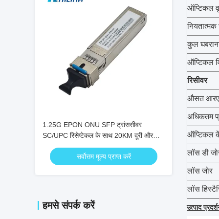
ऑप्टिकल वृ
नियतात्मक
कुल घबरान
ऑप्टिकल वि
रिसीवर
औसत आरएक
अधिकतम प्र
1.25G EPON ONU SFP ट्रांससीवर
ऑप्टिकल कें
SC/UPC रिसेप्टेकल के साथ 20KM दूरी और
0°C ~ +70°C तापमान रेंज के लिए
लॉस डी जो
सर्वोत्तम मूल्य प्राप्त करें
लॉस जोर
लॉस हिस्टै
हमसे संपर्क करें
उत्पाद प्रदर्श