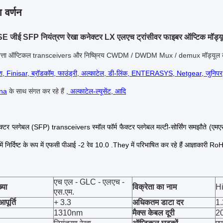
 वर्णन
जीई SFP नियंत्रण रेखा कनेक्टर LX एलएच ट्रांसीवर फाइबर ऑप्टिक मॉ
वत्ता ऑप्टिकल transceivers और निष्क्रिय CWDM / DWDM Mux / demux मॉड्यूल की ए
ेश, Finisar, ब्रॉडकॉम, फाउंड्री, अल्काटेल, डी-लिंक, ENTERASYS, Netgear, जुनिपर
ena
के साथ संगत कर रहे हैं
, अल्काटेल-ल्यूसेंट, आदि
फैक्टर प्लगेबल (SFP) transceivers स्मॉल फॉर्म फैक्टर प्लगेबल मल्टी-सोर्सिंग समझौते (एम
में निर्दिष्ट के रूप में एफसी पीआई -2 रेव 10.0 .They में परिभाषित कर रहे हैं आज्ञाक
एच एल - GLC - एलएच -
्या
विक्रेता का नाम
Hi
एस.एम.
पूर्ति
+ 3.3
अधिकतम डाटा दर
1
1310nm
मैक्स केबल दूरी
20