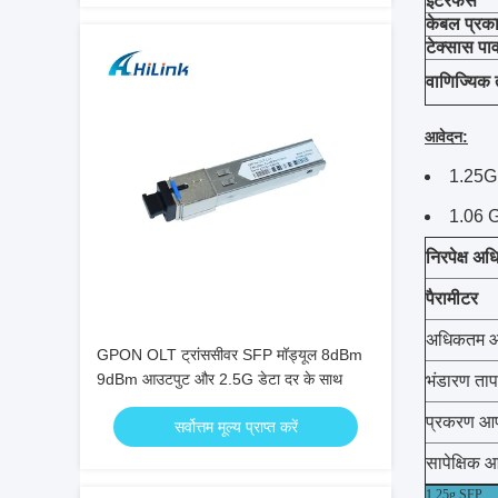
इंटरफेस
केबल प्रक
टेक्सास पा
वाणिज्यिक 
आवेदन:
1.25G
1.06 G
निरपेक्ष अध
पैरामीटर
अधिकतम आपू
GPON OLT ट्रांससीवर SFP मॉड्यूल 8dBm
9dBm आउटपुट और 2.5G डेटा दर के साथ
भंडारण ता
प्रकरण आप
सर्वोत्तम मूल्य प्राप्त करें
सापेक्षिक आर
1.25g SFP