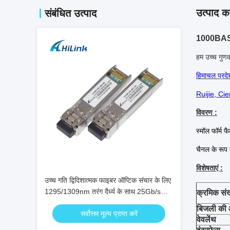
उत्पाद का
संबंधित उत्पाद
1000BASE 
हम उच्च गुण
हिमाचल प्रद
Ruijie, Ci
विवरण :
स्मॉल फॉर्म 
चैनल के रूप 
विशेषताएं :
उच्च गति द्विदिशात्मक फाइबर ऑप्टिक संचार के लिए
1295/1309nm तरंग दैर्ध्य के साथ 25Gb/s
क्रमिक संख
60km SFP28 BIDI ट्रांससीवर
बिजली की आ
सर्वोत्तम मूल्य प्राप्त करें
वेवलेंथ