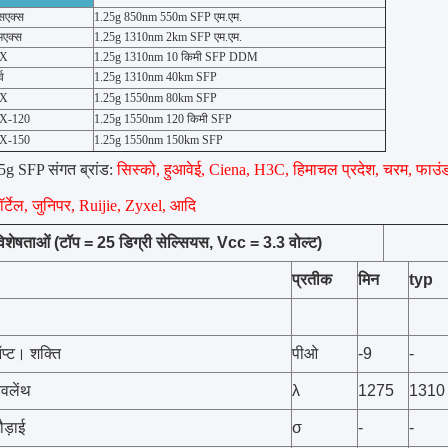
सएक्स
1.25g 850nm 550m SFP एम.एम.
मएक्स
1.25g 1310nm 2km SFP एम.एम.
LX
1.25g 1310nm 10 किमी SFP DDM
व
1.25g 1310nm 40km SFP
ZX
1.25g 1550nm 80km SFP
ZX-120
1.25g 1550nm 120 किमी SFP
ZX-150
1.25g 1550nm 150km SFP
5g SFP संगत ब्रांड:
सिस्को, हुआवेई, Ciena, H3C, हिमाचल प्रदेश, चरम, फाउ
र्टेल, जुनिपर, Ruijie, Zyxel, आदि
शेषताओं (टॉप = 25 डिग्री सेल्सियस, Vcc = 3.3 वोल्ट)
प्रतीक
मिन
typ
्ट। शक्ति
पीओ
-9
-
वलेंथ
λ
1275
1310
ौड़ाई
σ
-
-