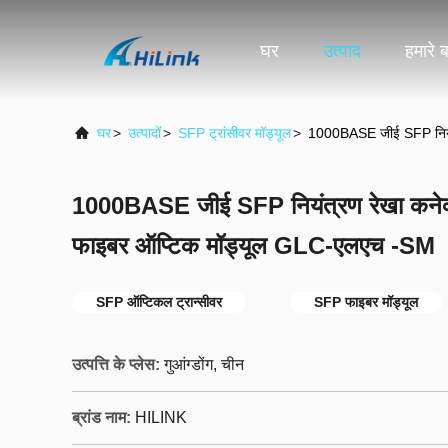
घर
उत्पाद
हमारे बा
घर
>
उत्पादों
>
SFP ट्रांसीवर मॉड्यूल
>
1000BASE जीई SFP नियंत
1000BASE जीई SFP नियंत्रण रेखा कनेक्
फाइबर ऑप्टिक मॉड्यूल GLC-एलएच -SM
SFP ऑप्टिकल ट्रान्सीवर
SFP फाइबर मॉड्यूल
उत्पत्ति के प्लेस:
गुआंग्डोंग, चीन
ब्रांड नाम:
HILINK