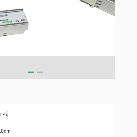
ंड नई
10nm