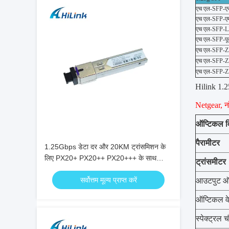
एच एल-SFP-ए
एच एल-SFP-ए
एच एल-SFP-
एच एल-SFP-पूर्
एच एल-SFP-
एच एल-SFP-
एच एल-SFP-
Hilink 1.2
Netgear, नॉ
ऑप्टिकल वि
पैरामीटर
1.25Gbps डेटा दर और 20KM ट्रांसमिशन के
लिए PX20+ PX20++ PX20+++ के साथ
ट्रांसमीटर
EPON OLT SFP ट्रांससीवर
सर्वोत्तम मूल्य प्राप्त करें
आउटपुट ऑप
ऑप्टिकल वे
स्पेक्ट्रल च