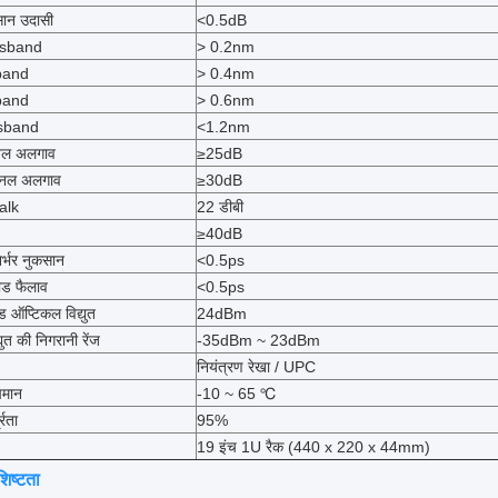
कसान उदासी
<0.5dB
ssband
> 0.2nm
band
> 0.4nm
band
> 0.6nm
sband
<1.2nm
नल अलगाव
≥25dB
चैनल अलगाव
≥30dB
alk
22 डीबी
≥40dB
र्भर नुकसान
<0.5ps
ोड फैलाव
<0.5ps
ऑप्टिकल विद्युत
24dBm
ुत की निगरानी रेंज
-35dBm ~ 23dBm
नियंत्रण रेखा / UPC
पमान
-10 ~ 65
℃
्रता
95%
19 इंच 1U रैक (440 x 220 x 44mm)
शिष्टता