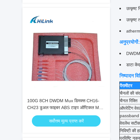
उत्कृष्ट
उत्कृष्ट
atherm
अनुप्रयोगों:
DWDM मेट
डाटा कें
निष्पादन विन
पैरामीटर
चैनलों की संख
100G 8CH DWDM Mux डिमक्स CH16-
चैनल रिक्ति
CH23 डुअल फाइबर ABS टाइप ऑप्टिकल Mux
ऑपरेटिंग वेवल
डिमक्स
passband आ
सर्वोत्तम मूल्य प्राप्त करें
वेवलेंथ सटी
निविष्टी की ह
प्रविष्टि नु