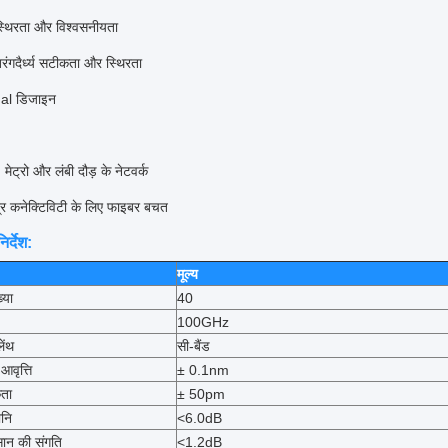
 स्थिरता और विश्वसनीयता
 तरंगदैर्ध्य सटीकता और स्थिरता
al डिजाइन
्रो और लंबी दौड़ के नेटवर्क
द्र कनेक्टिविटी के लिए फाइबर बचत
िर्देश:
मूल्य
्या
40
100GHz
ेंथ
सी-बैंड
वृत्ति
± 0.1nm
कता
± 50pm
ानि
<6.0dB
कसान की संगति
<1.2dB