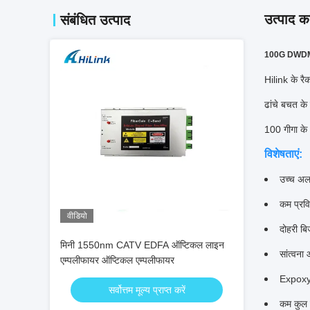
उत्पाद का
संबंधित उत्पाद
100G DWDM M
Hilink के र
ढांचे बचत के 
100 गीगा के अ
विशेषताएं:
उच्च अल
कम प्रवि
वीडियो
दोहरी बि
मिनी 1550nm CATV EDFA ऑप्टिकल लाइन
सांत्वना
एम्पलीफायर ऑप्टिकल एम्पलीफायर
Expoxy 
सर्वोत्तम मूल्य प्राप्त करें
कम कुल 