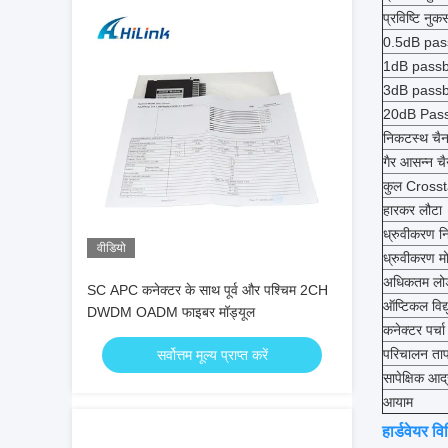
प्रविष्टि नु
0.5dB pa
1dB pass
3dB pass
20dB Pas
निकटस्थ चै
गैर आसन्न 
कुल Crosst
हारकर लौटा
ध्रुवीकरण नि
वीडियो
ध्रुवीकरण म
अधिकतम लोड 
SC APC कनेक्टर के साथ पूर्व और पश्चिम 2CH
ऑप्टिकल विद्य
DWDM OADM फाइबर मॉड्यूल
कनेक्टर पर्चा
परिचालन ता
सर्वोत्तम मूल्य प्राप्त करें
सापेक्षिक आर्द
आयाम
हार्डवेयर वि