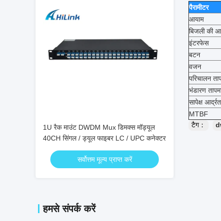
पैरामीटर
आयाम
बिजली की आपू
इंटरफेस
बटन
वजन
परिचालन ता
भंडारण तापम
सापेक्ष आर्द्रत
MTBF
टैग：
d
1U रैक माउंट DWDM Mux डिमक्स मॉड्यूल
40CH सिंगल / ड्यूल फाइबर LC / UPC कनेक्टर
सर्वोत्तम मूल्य प्राप्त करें
हमसे संपर्क करें