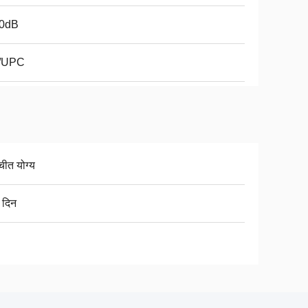
.0dB
/UPC
चीत योग्य
 दिन