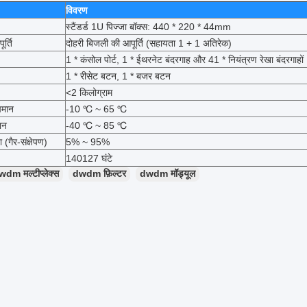
विवरण
स्टैंडर्ड 1U पिज्जा बॉक्स: 440 * 220 * 44mm
र्ति
दोहरी बिजली की आपूर्ति (सहायता 1 + 1 अतिरेक)
1 * कंसोल पोर्ट, 1 * ईथरनेट बंदरगाह और 41 * नियंत्रण रेखा बंदरगाहों
1 * रीसेट बटन, 1 * बजर बटन
<2 किलोग्राम
पमान
-10
℃
~
65
℃
ान
-40
℃
~
85
℃
ा (गैर-संक्षेपण)
5%
~
95%
140127 घंटे
wdm मल्टीप्लेक्स
dwdm फ़िल्टर
dwdm मॉड्यूल