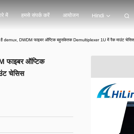
रे में
हमसे संपर्क करें
आयोजन
Hindi
emux, DWDM फाइबर ऑप्टिक बहुसंकेतक Demultiplexer 1U में रैक माउंट चेसि
फाइबर ऑप्टिक
उंट चेसिस