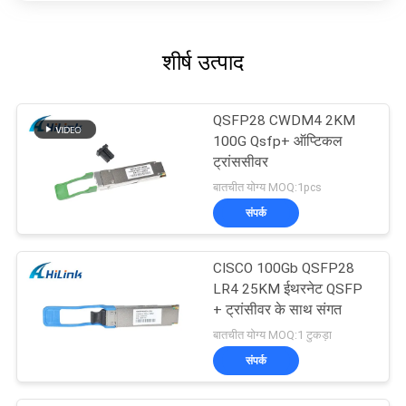
शीर्ष उत्पाद
QSFP28 CWDM4 2KM
100G Qsfp+ ऑप्टिकल
ट्रांससीवर
बातचीत योग्य MOQ:1pcs
संपर्क
CISCO 100Gb QSFP28
LR4 25KM ईथरनेट QSFP
+ ट्रांसीवर के साथ संगत
बातचीत योग्य MOQ:1 टुकड़ा
संपर्क