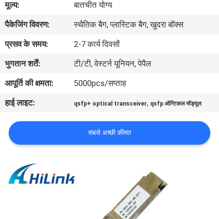
मूल्य:
बातचीत योग्य
पैकेजिंग विवरण:
स्थैतिक बैग, प्लास्टिक बैग, खुदरा बॉक्स
गुणवत्ता
नियंत्रण
प्रसव के समय:
2-7 कार्य दिवसों
भुगतान शर्तें:
टी/टी, वेस्टर्न यूनियन, पेपैल
हमसे
आपूर्ति की क्षमता:
5000pcs/सप्ताह
संपर्क
हाई लाइट:
,
qsfp+ optical transceiver
qsfp ऑप्टिकल मॉड्यूल
करें
सबसे अच्छी कीमत
समाचार
मामले
उद्धरण