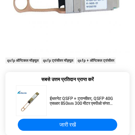
qsfp ऑप्टिकल मॉड्यूल
qsfp ट्रांसीवर मॉड्यूल
qsfp + ऑप्टिकल ट्रांसीवर
सबसे उत्तम प्रतिदान प्राप्त करें
ईथरनेट QSFP + ट्रान्सीवर, QSFP 40G
एसआर 850nm 300 मीटर एमपीओ संगत
Arista
जारी रखें