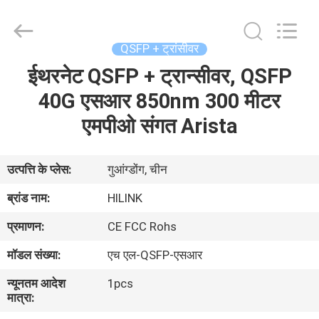
Shenzhen
HiLink
Technology
Co.,Ltd..
All
QSFP + ट्रांसीवर
Rights
Reserved.
ईथरनेट QSFP + ट्रान्सीवर, QSFP
घर
40G एसआर 850nm 300 मीटर
उत्पाद
एमपीओ संगत Arista
हमारे
उत्पत्ति के प्लेस:
गुआंग्डोंग, चीन
बारे
ब्रांड नाम:
HILINK
में
प्रमाणन:
CE FCC Rohs
मॉडल संख्या:
एच एल-QSFP-एसआर
कारखाने
न्यूनतम आदेश
1pcs
का
मात्रा:
दौरा