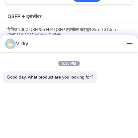
QSFP + ट्रांसीवर
हिलिंक 200G QSFP56 FR4 QSFP ट्रांसीवर मॉड्यूल 2km 1310nm
CWDM4 DOM डुप्लेक्स LC SMF
Vicky
दोहरी सीएस QSFP + ट्रांसीवर DWDM 80KM 100G SMF QSFP28-100G-
ZR4 FTTH के लिए
5:30 PM
एलसी 30 केएम 40 जी ईआर 4 क्यूएसएफपी + ट्रांसीवर एलवीटीटीएल फाइबर
ऑप्टिकल ट्रांसीवर मॉड्यूल
Good day, what product are you looking for?
लोकप्रिय श्रेणियां
सभी
ऑप्टिकल ट्रान्सीवर 
SFP ट्रांसीवर मॉड्यूल
मॉड्यूल
CWDM Mux है Demux 
+ SFP ट्रांसीवर मॉड्यूल
मॉड्यूल