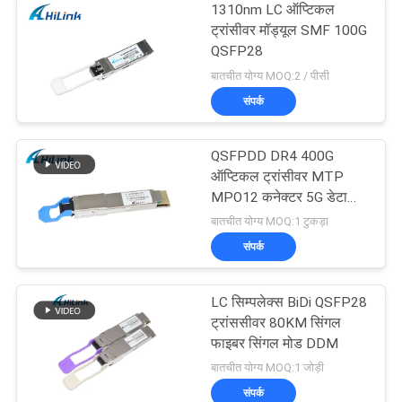
1310nm LC ऑप्टिकल
ट्रांसीवर मॉड्यूल SMF 100G
QSFP28
बातचीत योग्य MOQ:2 / पीसी
संपर्क
QSFPDD DR4 400G
ऑप्टिकल ट्रांसीवर MTP
MPO12 कनेक्टर 5G डेटा
सेंटर के लिए
बातचीत योग्य MOQ:1 टुकड़ा
संपर्क
LC सिम्पलेक्स BiDi QSFP28
ट्रांससीवर 80KM सिंगल
फाइबर सिंगल मोड DDM
बातचीत योग्य MOQ:1 जोड़ी
संपर्क