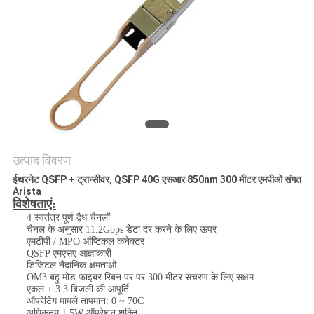
मांगें
साइटमैप
गोपनीयता
नीति
उत्पाद विवरण
ईथरनेट QSFP + ट्रान्सीवर, QSFP 40G एसआर 850nm 300 मीटर एमपीओ संगत
Arista
विशेषताएं:
4 स्वतंत्र पूर्ण द्वैध चैनलों
चैनल के अनुसार 11.2Gbps डेटा दर करने के लिए ऊपर
एमटीपी / MPO ऑप्टिकल कनेक्टर
QSFP एमएसए आज्ञाकारी
डिजिटल नैदानिक क्षमताओं
OM3 बहु मोड फाइबर रिबन पर पर 300 मीटर संचरण के लिए सक्षम
एकल + 3.3 बिजली की आपूर्ति
ऑपरेटिंग मामले तापमान: 0 ~ 70C
अधिकतम 1.5W ऑपरेशन शक्ति