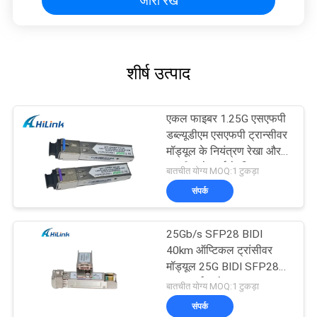
जारी रखें
शीर्ष उत्पाद
एकल फाइबर 1.25G एसएफपी
डब्ल्यूडीएम एसएफपी ट्रान्सीवर
मॉड्यूल के नियंत्रण रेखा और
एससी कनेक्टर्स के लिए
बातचीत योग्य MOQ:1 टुकड़ा
संपर्क
25Gb/s SFP28 BIDI
40km ऑप्टिकल ट्रांसीवर
मॉड्यूल 25G BIDI SFP28
40KM ईथरनेट
बातचीत योग्य MOQ:1 टुकड़ा
संपर्क