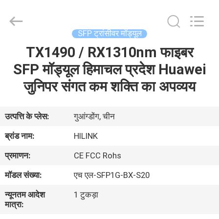
Shenzhen
HiLink
Technology
Co.,Ltd..
All
SFP ट्रांसीवर मॉड्यूल
Rights
Reserved.
TX1490 / RX1310nm फाइबर
घर
SFP मॉड्यूल हिमाचल प्रदेश Huawei
उत्पाद
जुनिपर संगत कम शक्ति का अपव्यय
हमारे
उत्पत्ति के प्लेस:
गुआंग्डोंग, चीन
बारे
ब्रांड नाम:
HILINK
में
प्रमाणन:
CE FCC Rohs
मॉडल संख्या:
एच एल-SFP1G-BX-S20
कारखाने
न्यूनतम आदेश
1 टुकड़ा
का
मात्रा:
दौरा