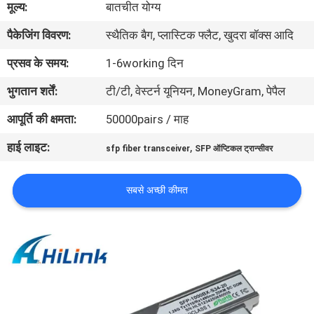
मूल्य:
बातचीत योग्य
पैकेजिंग विवरण:
स्थैतिक बैग, प्लास्टिक फ्लैट, खुदरा बॉक्स आदि
गुणवत्ता
नियंत्रण
प्रसव के समय:
1-6working दिन
भुगतान शर्तें:
टी/टी, वेस्टर्न यूनियन, MoneyGram, पेपैल
हमसे
आपूर्ति की क्षमता:
50000pairs / माह
संपर्क
हाई लाइट:
,
sfp fiber transceiver
SFP ऑप्टिकल ट्रान्सीवर
करें
सबसे अच्छी कीमत
समाचार
मामले
उद्धरण