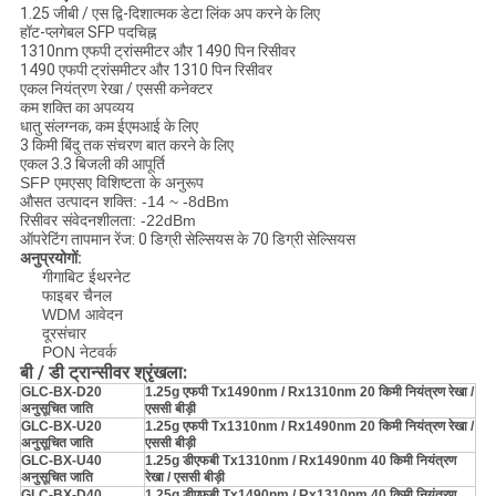
1.25 जीबी / एस द्वि-दिशात्मक डेटा लिंक अप करने के लिए
हॉट-प्लगेबल SFP पदचिह्न
1310nm एफपी ट्रांसमीटर और 1490 पिन रिसीवर
1490 एफपी ट्रांसमीटर और 1310 पिन रिसीवर
एकल नियंत्रण रेखा / एससी कनेक्टर
कम शक्ति का अपव्यय
धातु संलग्नक, कम ईएमआई के लिए
3 किमी बिंदु तक संचरण बात करने के लिए
एकल 3.3 बिजली की आपूर्ति
SFP एमएसए विशिष्टता के अनुरूप
औसत उत्पादन शक्ति: -14 ~ -8dBm
रिसीवर संवेदनशीलता: -22dBm
ऑपरेटिंग तापमान रेंज: 0 डिग्री सेल्सियस के 70 डिग्री सेल्सियस
अनुप्रयोगों:
गीगाबिट ईथरनेट
फाइबर चैनल
WDM आवेदन
दूरसंचार
PON नेटवर्क
बी / डी ट्रान्सीवर श्रृंखला:
GLC-BX-D20
1.25g एफपी Tx1490nm / Rx1310nm 20 किमी नियंत्रण रेखा /
अनुसूचित जाति
एससी बीड़ी
GLC-BX-U20
1.25g एफपी Tx1310nm / Rx1490nm 20 किमी नियंत्रण रेखा /
अनुसूचित जाति
एससी बीड़ी
GLC-BX-U40
1.25g डीएफबी Tx1310nm / Rx1490nm 40 किमी नियंत्रण
अनुसूचित जाति
रेखा / एससी बीड़ी
GLC-BX-D40
1.25g डीएफबी Tx1490nm / Rx1310nm 40 किमी नियंत्रण