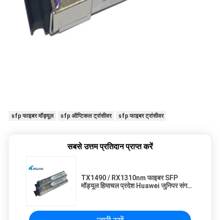
sfp फाइबर मॉड्यूल
sfp ऑप्टिकल ट्रांसीवर
sfp फाइबर ट्रांसीवर
सबसे उत्तम प्रतिदान प्राप्त करें
TX1490 / RX1310nm फाइबर SFP
मॉड्यूल हिमाचल प्रदेश Huawei जुनिपर संगत
कम शक्ति का अपव्यय