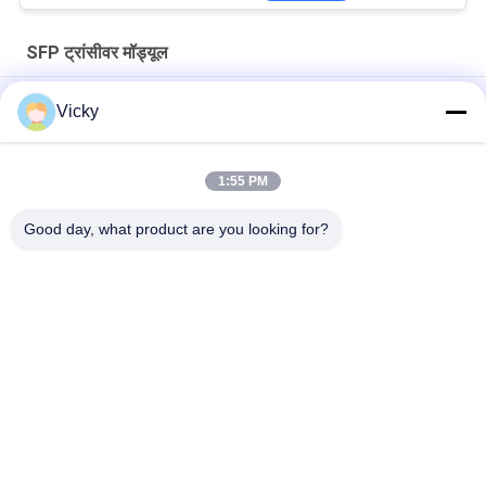
SFP ट्रांसीवर मॉड्यूल
10G SFP+ ZR 110KM 1550NM SFP ट्रांसीवर मॉड्यूल EML LC कनेक्टर
Vicky
डीडीएम के साथ डेप्लेक्स एलसी एसएम फाइबर 100 जी ऑप्टिकल फाइबर मॉड्यूल लंबी
दूरी 100 किमी
1:55 PM
10G SFP ट्रांसीवर मॉड्यूल 850nm 300M डुअल LC कनेक्टर SFP-10G-SR
Good day, what product are you looking for?
लोकप्रिय श्रेणियां
सभी
ऑप्टिकल ट्रान्सीवर 
SFP ट्रांसीवर मॉड्यूल
मॉड्यूल
CWDM Mux है Demux 
+ SFP ट्रांसीवर मॉड्यूल
मॉड्यूल
DWDM Mux है Demux
X2 ट्रान्सीवर मॉड्यूल