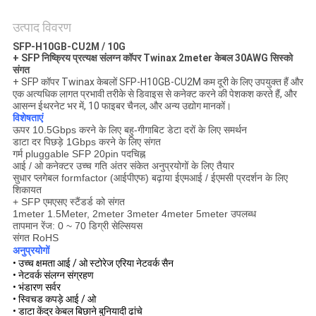
मांगें
उत्पाद विवरण
साइटमैप
SFP-H10GB-CU2M / 10G
+ SFP निष्क्रिय प्रत्यक्ष संलग्न कॉपर Twinax 2meter केबल 30AWG सिस्को
संगत
+ SFP कॉपर Twinax केबलों SFP-H10GB-CU2M कम दूरी के लिए उपयुक्त हैं और
गोपनीयता
एक अत्यधिक लागत प्रभावी तरीके से डिवाइस से कनेक्ट करने की पेशकश करते हैं, और
आसन्न ईथरनेट भर में, 10 फाइबर चैनल, और अन्य उद्योग मानकों।
नीति
विशेषताएं
ऊपर 10.5Gbps करने के लिए बहु-गीगाबिट डेटा दरों के लिए समर्थन
डाटा दर पिछड़े 1Gbps करने के लिए संगत
गर्म pluggable SFP 20pin पदचिह्न
आई / ओ कनेक्टर उच्च गति अंतर संकेत अनुप्रयोगों के लिए तैयार
सुधार प्लगेबल formfactor (आईपीएफ) बढ़ाया ईएमआई / ईएमसी प्रदर्शन के लिए
शिकायत
+ SFP एमएसए स्टैंडर्ड को संगत
1meter 1.5Meter, 2meter 3meter 4meter 5meter उपलब्ध
तापमान रेंज: 0 ~ 70 डिग्री सेल्सियस
संगत RoHS
अनुप्रयोगों
•
उच्च क्षमता आई / ओ स्टोरेज एरिया नेटवर्क सैन
• नेटवर्क संलग्न संग्रहण
• भंडारण सर्वर
• स्विचड कपड़े आई / ओ
• डाटा केंद्र केबल बिछाने बुनियादी ढांचे