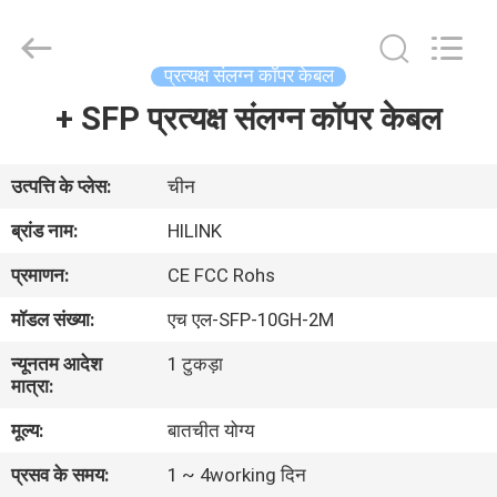
Shenzhen
HiLink
Technology
Co.,Ltd..
All
प्रत्यक्ष संलग्न कॉपर केबल
Rights
Reserved.
+ SFP प्रत्यक्ष संलग्न कॉपर केबल
घर
उत्पाद
उत्पत्ति के प्लेस:
चीन
ब्रांड नाम:
HILINK
हमारे
प्रमाणन:
CE FCC Rohs
बारे
मॉडल संख्या:
एच एल-SFP-10GH-2M
में
न्यूनतम आदेश
1 टुकड़ा
मात्रा:
कारखाने
मूल्य:
बातचीत योग्य
का
प्रसव के समय:
1 ~ 4working दिन
दौरा