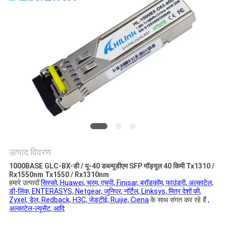
मांगें
साइटमैप
गोपनीयता
नीति
उत्पाद विवरण
1000BASE GLC-BX-डी / यू-40 डब्ल्यूडीएम SFP मॉड्यूल 40 किमी Tx1310 /
Rx1550nm Tx1550 / Rx1310nm
हमारे उत्पादों
सिस्को, Huawei, चरम, एचपी, Finisar, ब्रॉडकॉम, फाउंड्री, अल्काटेल,
डी-लिंक, ENTERASYS, Netgear, जुनिपर, नॉर्टेल, Linksys, मित्र देशों की,
Zyxel, डेल, Redback, H3C, जेडटीई, Ruijie, Ciena
के साथ संगत कर रहे हैं
,
अल्काटेल-ल्यूसेंट, आदि