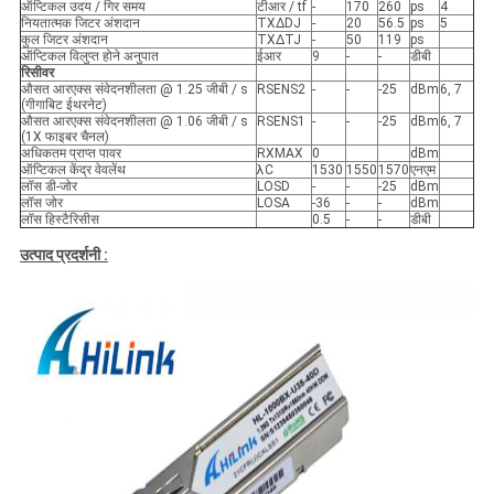
ऑप्टिकल उदय / गिर समय
टीआर / tf
-
170
260
ps
4
नियतात्मक जिटर अंशदान
TXΔDJ
-
20
56.5
ps
5
कुल जिटर अंशदान
TXΔTJ
-
50
119
ps
ऑप्टिकल विलुप्त होने अनुपात
ईआर
9
-
-
डीबी
रिसीवर
औसत आरएक्स संवेदनशीलता @ 1.25 जीबी / s
RSENS2
-
-
-25
dBm
6, 7
(गीगाबिट ईथरनेट)
औसत आरएक्स संवेदनशीलता @ 1.06 जीबी / s
RSENS1
-
-
-25
dBm
6, 7
(1X फाइबर चैनल)
अधिकतम प्राप्त पावर
RXMAX
0
dBm
ऑप्टिकल केंद्र वेवलेंथ
λC
1530
1550
1570
एनएम
लॉस डी-जोर
LOSD
-
-
-25
dBm
लॉस जोर
LOSA
-36
-
-
dBm
लॉस हिस्टैरिसीस
0.5
-
-
डीबी
उत्पाद प्रदर्शनी :