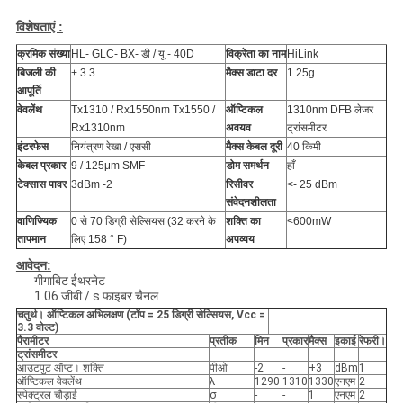
विशेषताएं :
क्रमिक संख्या
HL- GLC- BX- डी / यू - 40D
विक्रेता का नाम
HiLink
बिजली की
+ 3.3
मैक्स डाटा दर
1.25g
आपूर्ति
वेवलेंथ
Tx1310 / Rx1550nm Tx1550 /
ऑप्टिकल
1310nm DFB लेजर
Rx1310nm
अवयव
ट्रांसमीटर
इंटरफेस
नियंत्रण रेखा / एससी
मैक्स केबल दूरी
40 किमी
केबल प्रकार
9 / 125μm SMF
डोम समर्थन
हाँ
टेक्सास पावर
3dBm -2
रिसीवर
<- 25 dBm
संवेदनशीलता
वाणिज्यिक
0 से 70 डिग्री सेल्सियस (32 करने के
शक्ति का
<600mW
तापमान
लिए 158 ° F)
अपव्यय
आवेदन:
गीगाबिट ईथरनेट
1.06 जीबी / s फाइबर चैनल
चतुर्थ।
ऑप्टिकल अभिलक्षण (टॉप = 25 डिग्री सेल्सियस, Vcc =
3.3 वोल्ट)
पैरामीटर
प्रतीक
मिन
प्रकार
मैक्स
इकाई
रेफरी।
ट्रांसमीटर
आउटपुट ऑप्ट। शक्ति
पीओ
-2
-
+3
dBm
1
ऑप्टिकल वेवलेंथ
λ
1290
1310
1330
एनएम
2
स्पेक्ट्रल चौड़ाई
σ
-
-
1
एनएम
2