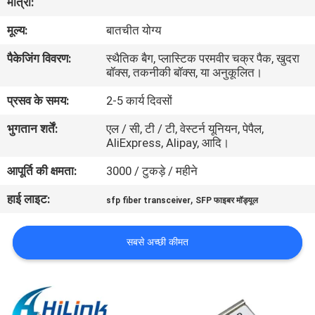
मात्रा:
मूल्य:
बातचीत योग्य
गुणवत्ता
पैकेजिंग विवरण:
स्थैतिक बैग, प्लास्टिक परमवीर चक्र पैक, खुदरा
नियंत्रण
बॉक्स, तकनीकी बॉक्स, या अनुकूलित।
प्रसव के समय:
2-5 कार्य दिवसों
हमसे
भुगतान शर्तें:
एल / सी, टी / टी, वेस्टर्न यूनियन, पेपैल,
संपर्क
AliExpress, Alipay, आदि।
करें
आपूर्ति की क्षमता:
3000 / टुकड़े / महीने
हाई लाइट:
,
समाचार
sfp fiber transceiver
SFP फाइबर मॉड्यूल
सबसे अच्छी कीमत
मामले
उद्धरण