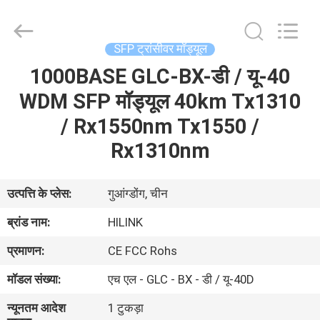
Shenzhen
HiLink
Technology
Co.,Ltd..
All
SFP ट्रांसीवर मॉड्यूल
Rights
Reserved.
1000BASE GLC-BX-डी / यू-40
घर
WDM SFP मॉड्यूल 40km Tx1310
उत्पाद
/ Rx1550nm Tx1550 /
Rx1310nm
हमारे
बारे
उत्पत्ति के प्लेस:
गुआंग्डोंग, चीन
में
ब्रांड नाम:
HILINK
प्रमाणन:
CE FCC Rohs
कारखाने
मॉडल संख्या:
एच एल - GLC - BX - डी / यू-40D
का
न्यूनतम आदेश
1 टुकड़ा
दौरा