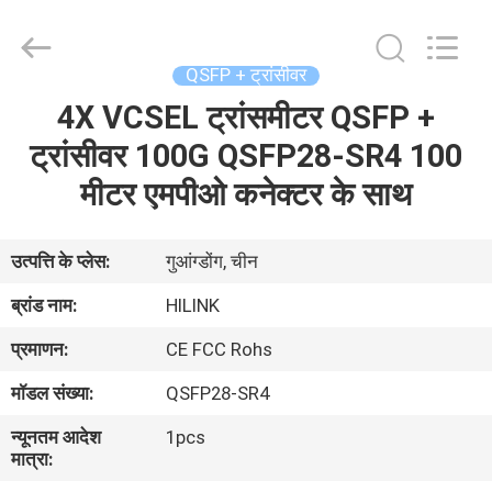
Shenzhen
HiLink
Technology
Co.,Ltd..
All
QSFP + ट्रांसीवर
Rights
Reserved.
4X VCSEL ट्रांसमीटर QSFP +
घर
ट्रांसीवर 100G QSFP28-SR4 100
उत्पाद
मीटर एमपीओ कनेक्टर के साथ
हमारे
उत्पत्ति के प्लेस:
गुआंग्डोंग, चीन
बारे
ब्रांड नाम:
HILINK
में
प्रमाणन:
CE FCC Rohs
मॉडल संख्या:
QSFP28-SR4
कारखाने
न्यूनतम आदेश
1pcs
का
मात्रा:
दौरा