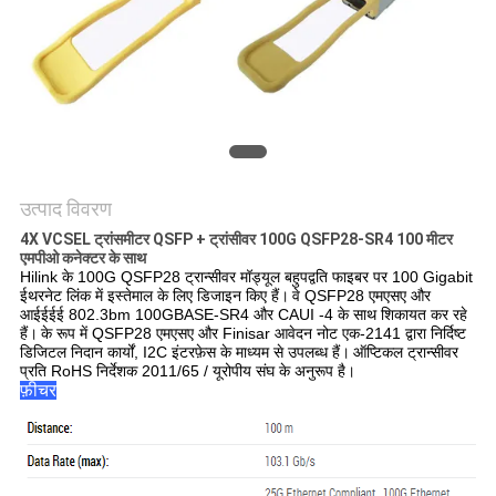
मांगें
साइटमैप
गोपनीयता
नीति
उत्पाद विवरण
4X VCSEL ट्रांसमीटर QSFP + ट्रांसीवर 100G QSFP28-SR4 100 मीटर
एमपीओ कनेक्टर के साथ
Hilink के 100G QSFP28 ट्रान्सीवर मॉड्यूल बहुपद्वति फाइबर पर 100 Gigabit
ईथरनेट लिंक में इस्तेमाल के लिए डिजाइन किए हैं।
वे QSFP28 एमएसए और
आईईईई 802.3bm 100GBASE-SR4 और CAUI -4 के साथ शिकायत कर रहे
हैं।
के रूप में QSFP28 एमएसए और Finisar आवेदन नोट एक-2141 द्वारा निर्दिष्ट
डिजिटल निदान कार्यों, I2C इंटरफ़ेस के माध्यम से उपलब्ध हैं।
ऑप्टिकल ट्रान्सीवर
प्रति RoHS निर्देशक 2011/65 / यूरोपीय संघ के अनुरूप है।
फ़ीचर