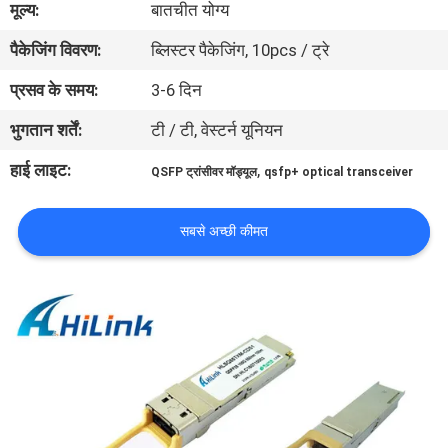
मूल्य:
बातचीत योग्य
पैकेजिंग विवरण:
ब्लिस्टर पैकेजिंग, 10pcs / ट्रे
गुणवत्ता
नियंत्रण
प्रसव के समय:
3-6 दिन
भुगतान शर्तें:
टी / टी, वेस्टर्न यूनियन
हमसे
हाई लाइट:
,
QSFP ट्रांसीवर मॉड्यूल
qsfp+ optical transceiver
संपर्क
करें
सबसे अच्छी कीमत
समाचार
मामले
उद्धरण