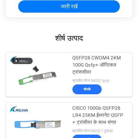
जारी रखें
शीर्ष उत्पाद
QSFP28 CWDM4 2KM
100G Qsfp+ ऑप्टिकल
ट्रांससीवर
बातचीत योग्य MOQ:1pcs
संपर्क
CISCO 100Gb QSFP28
LR4 25KM ईथरनेट QSFP
+ ट्रांसीवर के साथ संगत
बातचीत योग्य MOQ:1 टुकड़ा