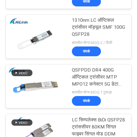
संपर्क
1310nm LC ऑप्टिकल
ट्रांसीवर मॉड्यूल SMF 100G
QSFP28
बातचीत योग्य MOQ:2 / पीसी
संपर्क
QSFPDD DR4 400G
ऑप्टिकल ट्रांसीवर MTP
MPO12 कनेक्टर 5G डेटा
सेंटर के लिए
बातचीत योग्य MOQ:1 टुकड़ा
संपर्क
LC सिम्पलेक्स BiDi QSFP28
ट्रांससीवर 80KM सिंगल
फाइबर सिंगल मोड DDM