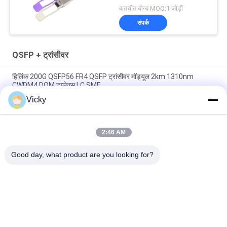
बातचीत योग्य MOQ:1 जोड़ी
संपर्क
QSFP + ट्रांसीवर
हिलिंक 200G QSFP56 FR4 QSFP ट्रांसीवर मॉड्यूल 2km 1310nm
CWDM4 DOM डुप्लेक्स LC SMF
Vicky
दोहरी सीएस QSFP + ट्रांसीवर DWDM 80KM 100G SMF QSFP28-100G-
ZR4 FTTH के लिए
2:46 AM
एलसी 30 केएम 40 जी ईआर 4 क्यूएसएफपी + ट्रांसीवर एलवीटीटीएल फाइबर
ऑप्टिकल ट्रांसीवर मॉड्यूल
Good day, what product are you looking for?
लोकप्रिय श्रेणियां
सभी
ऑप्टिकल ट्रान्सीवर 
SFP ट्रांसीवर मॉड्यूल
मॉड्यूल