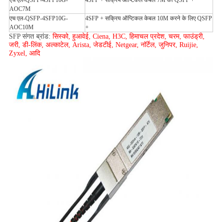
एच एल-QSFP-4SFP10G-
4SFP + सक्रिय ऑप्टिकल केबल 7M को QSFP +
AOC7M
एच एल-QSFP-4SFP10G-
4SFP + सक्रिय ऑप्टिकल केबल 10M करने के लिए QSFP
AOC10M
+
SFP संगत ब्रांड:
सिस्को, हुआवेई, Ciena, H3C, हिमाचल प्रदेश, चरम, फाउंड्री,
जरी, डी-लिंक, अल्काटेल, Arista, जेडटीई, Netgear, नॉर्टेल, जुनिपर, Ruijie,
Zyxel, आदि