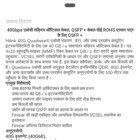
मांगें
साइटमैप
उत्पाद विवरण
40Gbps एओसी सक्रिय ऑप्टिकल केबल, QSFP + केबल सीई ROHS प्रमाण पत्र
के लिए QSFP +
गोपनीयता
Hilink 40G Quadwire® एओसी भंडारण, डेटा, और उच्च प्रदर्शन कंप्यूटिंग
इंटरकनेक्टिविटी के लिए एक 40 GB / s समानांतर सक्रिय ऑप्टिकल केबल है।
यह
4x10 बहुपद्वति फाइबर (MMF) रिबन केबल पर GB / s डेटा त्रुटि मुक्त समानांतर
नीति
पहुंचाता।
VCSEL सरणी प्रौद्योगिकी के आधार पर और QSFP एमएसए अनुरूप उच्च
घनत्व कनेक्टर्स के साथ बनाया गया है, इस केबल कॉम्पैक्ट, हल्के, और कम बिजली की
है।
Quadwire एओसी आदर्श अनुकूल डेटासेंटर इनफिनीबैंड QDR, 40G ईथरनेट,
और अन्य डाटाकॉम और उच्च प्रदर्शन कंप्यूटिंग अनुप्रयोगों के लिए 100 मीटर तक
पहुँचता के लिए किया जाता है।
प्रमुख विशेषताऐं:
उच्च बंदरगाह गिनती आर्किटेक्चर के लिए सबसे कम वजन
उच्च घनत्व 40 GB / s इंटरकनेक्टिविटी
आसान स्थापना और फाइबर प्रबंधन के लिए छोटे मोड़ त्रिज्या
कम बिजली की खपत
उद्योग की मानक QSFP फार्म का कारक के आधार पर
Finisar की खड़ी एकीकृत और अत्यधिक विश्वसनीय VCSEL तकनीक का
इस्तेमाल
Finisar अभिनव डिजिटल निदान शामिल
अनुप्रयोगों:
40G इथरनेट (40GbE),