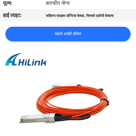
मूल्य:
बातचीत योग्य
हाई लाइट:
,
गुणवत्ता
सक्रिय फाइबर ऑप्टिक केबल
सिस्को एओसी केबल्स
नियंत्रण
सबसे अच्छी कीमत
हमसे
संपर्क
करें
समाचार
मामले
उद्धरण