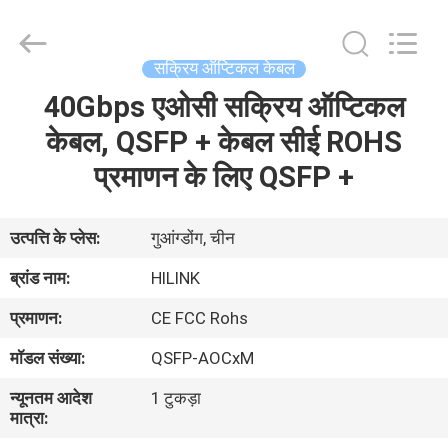
Shenzhen
HiLink
Technology
Co.,Ltd..
All
सक्रिय ऑप्टिकल केबल
Rights
Reserved.
40Gbps एओसी सक्रिय ऑप्टिकल
घर
केबल, QSFP + केबल सीई ROHS
उत्पाद
प्रमाणन के लिए QSFP +
हमारे
उत्पत्ति के प्लेस:
गुआंग्डोंग, चीन
बारे
ब्रांड नाम:
HILINK
में
प्रमाणन:
CE FCC Rohs
मॉडल संख्या:
QSFP-AOCxM
कारखाने
न्यूनतम आदेश
1 टुकड़ा
का
मात्रा:
दौरा