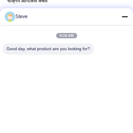
सक्रिय ऑप्टिकल केबल
AOC 5M OM3 850nm MPO SFP सक्रिय ऑप्टिकल केबल QSFP28 से
Steve
QSFP28
चार चैनल के साथ 40G AOC QSFP+ से 4SFP सक्रिय AOC ऑप्टिकल केबल
9:18 AM
SFP28 25G AOC 3M सक्रिय ऑप्टिकल केबल बिजली की खपत 1W से कम
Good day, what product are you looking for?
लोकप्रिय श्रेणियां
सभी
ऑप्टिकल ट्रान्सीवर 
SFP ट्रांसीवर मॉड्यूल
मॉड्यूल
CWDM Mux है Demux 
+ SFP ट्रांसीवर मॉड्यूल
मॉड्यूल
DWDM Mux है Demux
X2 ट्रान्सीवर मॉड्यूल