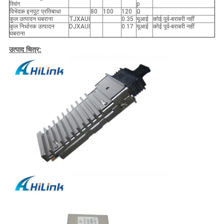
स्विंग
p
विभेदक इनपुट प्रतिबाधा
80
100
120
Ω
कुल उत्पादन घबराना
TJXAUI
0.35
यूआई
कोई पूर्व-बराबरी नहीं
कुल निर्धारक उत्पादन
DJXAUI
0.17
यूआई
कोई पूर्व-बराबरी नहीं
घबराना
उत्पाद चित्र: