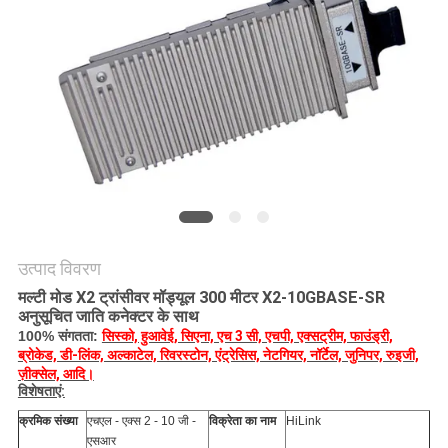
मांगें
साइटमैप
गोपनीयता
नीति
उत्पाद विवरण
मल्टी मोड X2 ट्रांसीवर मॉड्यूल 300 मीटर X2-10GBASE-SR
अनुसूचित जाति कनेक्टर के साथ
100% संगतता:
सिस्को, हुआवेई, सिएना, एच 3 सी, एचपी, एक्सट्रीम, फाउंड्री,
ब्रोकेड, डी-लिंक, अल्काटेल, रिवरस्टोन, एंट्रेसिस, नेटगियर, नॉर्टेल, जुनिपर, रुइजी,
ज़ीक्सेल, आदि।
विशेषताएं:
क्रमिक संख्या
एचएल - एक्स 2 - 10 जी -
विक्रेता का नाम
HiLink
एसआर