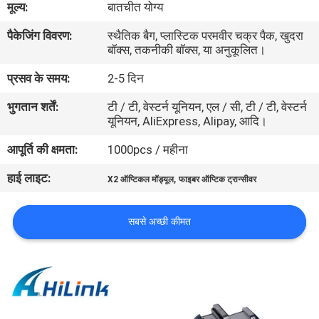
मूल्य:
बातचीत योग्य
पैकेजिंग विवरण:
स्थैतिक बैग, प्लास्टिक परमवीर चक्र पैक, खुदरा
गुणवत्ता
बॉक्स, तकनीकी बॉक्स, या अनुकूलित।
नियंत्रण
प्रसव के समय:
2-5 दिन
भुगतान शर्तें:
टी / टी, वेस्टर्न यूनियन, एल / सी, टी / टी, वेस्टर्न
हमसे
यूनियन, AliExpress, Alipay, आदि।
संपर्क
आपूर्ति की क्षमता:
1000pcs / महीना
करें
हाई लाइट:
,
X2 ऑप्टिकल मॉड्यूल
फाइबर ऑप्टिक ट्रान्सीवर
समाचार
सबसे अच्छी कीमत
मामले
उद्धरण