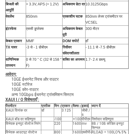
बिजली की
+ 3.3V, APS (+ 1.2V)
अधिकतम डेटा दर
10.3125Gbps
आपूर्ति
वेवलेंथ
850nm
प्रकाशीय घटक
850nm लेजर ट्रांसमीटर पर
VCSEL
इंटरफेस
एससी डुप्लेक्स
अधिकतम केबल
300 मीटर
दूरी
केबल प्रकार
MMF
DOM सपोर्ट
हाँ
TX पावर
-3 से - 1 डीबीएम
रिसीवर
- 11.1 से -7.5 डीबीएम
संवेदनशीलता
वाणिज्यिक
0 से 70 ° C (32 से 158 °
शक्ति का अपव्यय
1.7- 2.4 डब्ल्यू
तापमान
F)
आवेदन:
10GE ईथरनेट स्विच और राउटर
10GE स्टोरेज
10GE कोर-राउटर
अन्य 10Gbps ईथरनेट ट्रांसमिशन सिस्टम
XAUI I / O
विशेषताएँ :
पैरामीटर
प्रतीक
मिन।
प्रकार।
मैक्स।
इकाई
ध्यान दें
XAUI दिनांक दर
डॉ
3.125
जीबी /
s
XAUI बॉड दर सहिष्णुता
-100
+100
पीपीएम
रिश्तेदार सहिष्णुता
विभेदक इनपुट वोल्टेज स्विंग
220
1600
mv
8B / 10B कोडित इनपुट
सिग्नल
विभेदक आउटपुट वोल्टेज
800
1600
एमवीपी-
RLOAD = 100LO% 5%