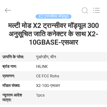
Shenzhen
HiLink
Technology
Co.,Ltd..
All
X2 ट्रान्सीवर मॉड्यूल
Rights
Reserved.
मल्टी मोड X2 ट्रान्सीवर मॉड्यूल 300
घर
अनुसूचित जाति कनेक्टर के साथ X2-
उत्पाद
10GBASE-एसआर
हमारे
उत्पत्ति के प्लेस:
गुआंग्डोंग, चीन
बारे
ब्रांड नाम:
HILINK
में
प्रमाणन:
CE FCC Rohs
मॉडल संख्या:
X2-10G-एसआर
कारखाने
न्यूनतम आदेश
1pcs
का
मात्रा:
दौरा