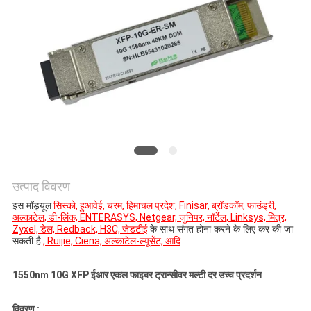
मांगें
साइटमैप
गोपनीयता
नीति
उत्पाद विवरण
इस मॉड्यूल
सिस्को, हुआवेई, चरम, हिमाचल प्रदेश, Finisar, ब्रॉडकॉम, फाउंड्री,
अल्काटेल, डी-लिंक, ENTERASYS, Netgear, जुनिपर, नॉर्टेल, Linksys, मित्र,
Zyxel, डेल, Redback, H3C, जेडटीई
के साथ संगत होना करने के लिए कर की जा
सकती है
, Ruijie, Ciena, अल्काटेल-ल्यूसेंट, आदि
1550nm 10G XFP ईआर एकल फाइबर ट्रान्सीवर मल्टी दर उच्च प्रदर्शन
विवरण :