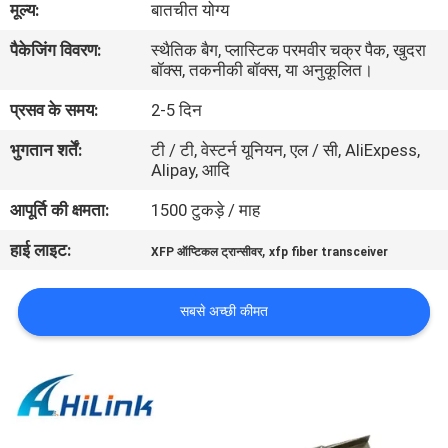
मूल्य:
बातचीत योग्य
पैकेजिंग विवरण:
स्थैतिक बैग, प्लास्टिक परमवीर चक्र पैक, खुदरा
गुणवत्ता
बॉक्स, तकनीकी बॉक्स, या अनुकूलित।
नियंत्रण
प्रसव के समय:
2-5 दिन
भुगतान शर्तें:
टी / टी, वेस्टर्न यूनियन, एल / सी, AliExpess,
हमसे
Alipay, आदि
संपर्क
आपूर्ति की क्षमता:
1500 टुकड़े / माह
करें
हाई लाइट:
,
XFP ऑप्टिकल ट्रान्सीवर
xfp fiber transceiver
समाचार
सबसे अच्छी कीमत
मामले
उद्धरण