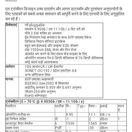
एल ट्रांसीवर डिजाइन उच्च प्रदर्शन और लागत डाटाकॉम और दूरसंचार अनुप्रयोगों के
लिए ग्राहकों को सबसे अच्छा समाधान की आपूर्ति करने के लिए प्रभावी के लिए अनुकूलित
कर रहे हैं।
विशेषताएं :
गर्म pluggable
समर्थन 9.95Gb / एस 11.1Gb / s बिट दरों को
नीचे 3.5W शक्ति का अपव्यय
द्वैध नियंत्रण रेखा कनेक्टर के साथ XFP एमएसए पैकेज
डिजिटल निदान मॉनिटर इंटरफ़ेस
बहुत कम ईएमआई और उत्कृष्ट ESD संरक्षण
ठंडा 1550nm EML लेजर और पिन रोजा
40KM अप करने के लिए एकल मोड फाइबर के लिए
ऑपरेटिंग तापमान रेंज 0 डिग्री सेल्सियस से 70 डिग्री सेल्सियस
कोई संदर्भ घड़ी आवश्यकता
आवेदन:
10G आधार-LR / LW ईथरनेट
SONET OC-192 / SDH एसटीएम -64
अन्य ऑप्टिकल लिंक
मानक:
XFP एमएसए आज्ञाकारी
IEEE802.3ae-2002 से शिकायत
आईटीयू आयकर G.959 और G.691 अनुरूप
जीआर-253-कोर अनुरूप
RoHS कॉम्प्लाइंट
ट्रांसमीटर (0 ~ 70
℃
@
9.953Gb / एस ~ 11.1Gb / s)
पैरामीटर
प्रतीक
मि।
Typ।
मैक्स।
इकाई
ध्यान
दें
ऑपरेटिंग तारीख दर
9.95
11.1
GB / s
एवे निर्गमन शक्ति
पो
-1
2
dBm
1
आउटपुट केंद्र वेवलेंथ
λ
1530
1565
एनएम
अक्षम पावर
Poff
-30
dBm