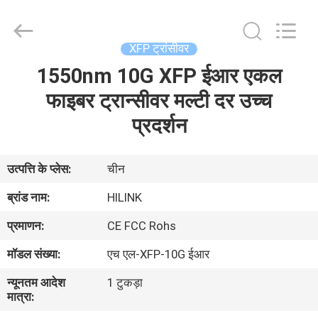
Shenzhen
HiLink
Technology
Co.,Ltd..
All
XFP ट्रांसीवर
Rights
Reserved.
1550nm 10G XFP ईआर एकल
घर
फाइबर ट्रान्सीवर मल्टी दर उच्च
उत्पाद
प्रदर्शन
हमारे
उत्पत्ति के प्लेस:
चीन
बारे
ब्रांड नाम:
HILINK
में
प्रमाणन:
CE FCC Rohs
मॉडल संख्या:
एच एल-XFP-10G ईआर
कारखाने
न्यूनतम आदेश
1 टुकड़ा
का
मात्रा:
दौरा