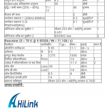
विलुप्त होने अनुपात
ईआर
8.2
डीबी
1
Sidemode अधिक्रमण अनुपात
30
डीबी
वृद्धि / कमी समय (20% ~ 80%)
Tr /
45
पुनश्च
TF
फैलाव की सजा
2
डीबी
1
जनरेशन घबराना 1 (20kHz-80MHz)
0.3
यूआईपी-P
1
जनरेशन घबराना 2 (4
0.1
यूआईपी-P
1
मेगाहर्टज-80MHz)
ऑप्टिकल आँख का मुखौटा 1
जीआर 253 कोर / आईटीयू आयकर
1
G.691
ऑप्टिकल आँख का मुखौटा 2
IEEE802.3ae
2
Reeceiver (0 ~ 70
℃
@
9.953Gb / एस ~ 11.1Gb / s)
पैरामीटर
प्रतीक
मि।
Typ।
मैक्स।
इकाई
ध्यान दें
ऑपरेटिंग तारीख दर
9.95
11.1
GB / s
अधिभार
पो
0.5
dBm
इनपुट केंद्र वेवलेंथ
λ
1270
1600
एनएम
रिसीवर संवेदनशीलता
Pmin
-16
dBm
1
OMA में संवेदनशीलता पर बल दिया
-11.3
dBm
2
लॉस जोर
Losa
-30
dBm
लॉस डी-जोर
LosD
-18
dBm
लॉस हिस्टैरिसीस
0.5
4
डीबी
ऑप्टिकल वापसी हानि
14
डीबी
घबराना सहिष्णुता
जीआर 253 कोर / आईटीयू आयकर G.783
1
उत्पाद प्रदर्शनी :