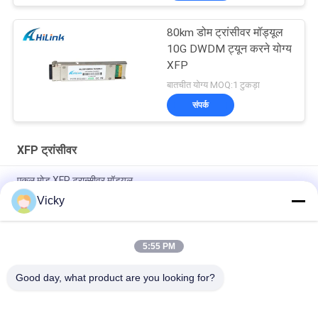
80km डोम ट्रांसीवर मॉड्यूल
10G DWDM ट्यून करने योग्य
XFP
बातचीत योग्य MOQ:1 टुकड़ा
संपर्क
XFP ट्रांसीवर
एकल मोड XFP ट्रान्सीवर मॉड्यूल
Vicky
संगत Huawei / जुनिपर XFP 10G एलआर एफसी मॉड्यूल ट्रांसीवर CATV
परियोजना DDM
5:55 PM
एकल XFP ऑप्टिकल मॉड्यूल ट्रांसीवर Gigabit ईथरनेट -14dBm रिसीवर
संवेदनशीलता
Good day, what product are you looking for?
लोकप्रिय श्रेणियां
सभी