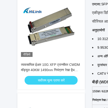
एमएसए SFP व
एकीकृत डिज
सीरियल आई
अनुप्रयोगों
10.31
9.953
वीडियो
अन्य ऑप
व्यावसायिक ईआर 10G XFP ट्रान्सीवर CWDM
दूरसंचार
मॉड्यूल 40KM 1490nm नियंत्रण रेखा द्वैध
CATV ने
DDM के साथ
सर्वोत्तम मूल्य प्राप्त करें
बीड़ी (W
155M / 622M
नियंत्रण रेखा 