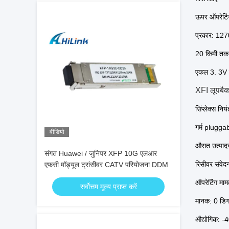
ऊपर ऑपरेटि
प्रकार: 1
20 किमी तक 
एकल 3. 3V ब
XFI लूपबै
सिंप्लेक्स नि
गर्म plugga
वीडियो
औसत उत्पाद
संगत Huawei / जुनिपर XFP 10G एलआर
रिसीवर संव
एफसी मॉड्यूल ट्रांसीवर CATV परियोजना DDM
ऑपरेटिंग माम
सर्वोत्तम मूल्य प्राप्त करें
मानक: 0 डिग्
औद्योगिक: -4