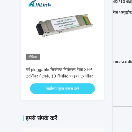
4/2 / 1G बीड़
रेखा / अनुसूचि
वीडियो
10G SFP बीड
गर्म pluggable सिंप्लेक्स नियंत्रण रेखा XFP
ट्रांसीवर नेटवर्क, 10 गीगाबिट फाइबर ट्रांसीवर
सर्वोत्तम मूल्य प्राप्त करें
हमसे संपर्क करें