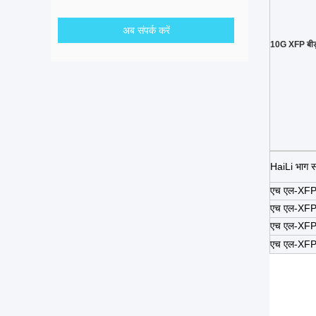
अब संपर्क करें
10G XFP बीड
HaiLi भाग सं
एच एल-XF
एच एल-XF
एच एल-XF
एच एल-XF