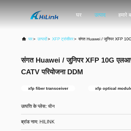
घर
उत्पाद
हमारे बा
घर
>
उत्पादों
>
XFP ट्रांसीवर
>
संगत Huawei / जुनिपर XFP 10G
संगत Huawei / जुनिपर XFP 10G एलआर ए
CATV परियोजना DDM
xfp fiber transceiver
xfp optical modul
उत्पत्ति के प्लेस:
चीन
ब्रांड नाम:
HILINK