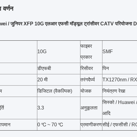
 वर्णन
ei / जुनिपर XFP 10G एलआर एफसी मॉड्यूल ट्रांसीवर CATV परियोजना
फाइबर
10G
SMF
प्रकार
डीएफबी
रिसीवर
पिन
20 मी
तरंगदैर्घ्य
TX1270nm / R
म
डिजिटल (वैकल्पिक)
योजक
नियंत्रण रेखा
सिस्को / Huawei 
्ति
3.3
अनुकूलता
आदि
ापमान
0 ℃ ~ 70 ℃
प्रमाणीकरण
सीई / एफसीसी / 