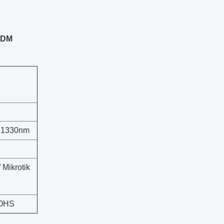
 DDM
X1330nm
/ Mikrotik
ROHS