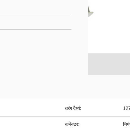
तरंग दैर्ध्य:
12
कनेक्टर:
निय