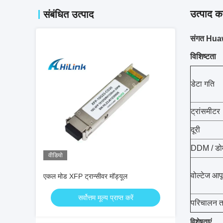
उत्पाद का
संबंधित उत्पाद
संगत Huaw
विशिष्टता
डेटा गति
ट्रांसमीटर
दूरी
DDM / डो
वीडियो
वोल्टेज आपूर
एकल मोड XFP ट्रान्सीवर मॉड्यूल
सर्वोत्तम मूल्य प्राप्त करें
परिचालन त
विशेषताएं