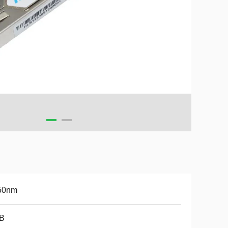
50nm
B