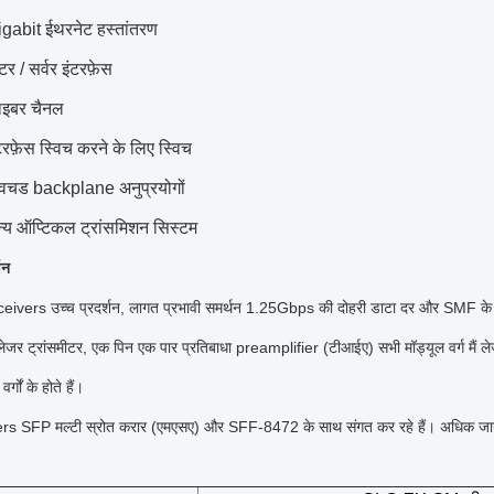
gabit ईथरनेट हस्तांतरण
टर / सर्वर इंटरफ़ेस
ाइबर चैनल
टरफ़ेस स्विच करने के लिए स्विच
विचड backplane अनुप्रयोगों
्य ऑप्टिकल ट्रांसमिशन सिस्टम
णन
ivers उच्च प्रदर्शन, लागत प्रभावी समर्थन 1.25Gbps की दोहरी डाटा दर और SMF के सा
जर ट्रांसमीटर, एक पिन एक पार प्रतिबाधा preamplifier (टीआईए) सभी मॉड्यूल वर्ग मैं 
र्गों के होते हैं।
s SFP मल्टी स्रोत करार (एमएसए) और SFF-8472 के साथ संगत कर रहे हैं।
अधिक जान