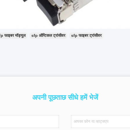
fp फाइबर मॉड्यूल
sfp ऑप्टिकल ट्रांसीवर
sfp फाइबर ट्रांसीवर
अपनी पूछताछ सीधे हमें भेजें