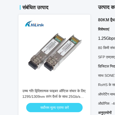
उत्पाद का
संबंधित उत्पाद
80KM द्वैध
विशेषताएं
1.25Gbps 
80 किमी सं
SFP एमएसए औ
डिजिटल निदा
साथ SONET
RoHS के सा
उच्च गति द्विदिशात्मक फाइबर ऑप्टिक संचार के लिए
ऑपरेटिंग माम
1295/1309nm तरंग दैर्ध्य के साथ 25Gb/s
60km SFP28 BIDI ट्रांससीवर
औद्योगिक:
-4
सर्वोत्तम मूल्य प्राप्त करें
अनुप्रयोगों