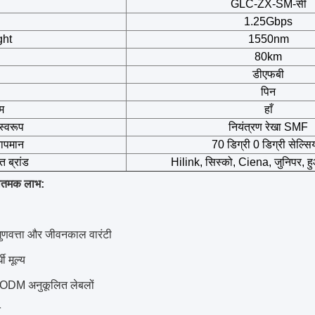
GLC-ZX-SM-सी
1.25Gbps
ght
1550nm
80km
डीएफबी
पिन
म
हाँ
स्वरूप
नियंत्रण रेखा SMF
ापमान
70 डिग्री 0 डिग्री सेल्स
 ब्रांड
Hilink, सिस्को, Ciena, जुनिपर, हु
ातमक लाभ:
 गुणवत्ता और जीवनकाल वारंटी
धी मूल्य
ODM अनुकूलित लेबलों
त