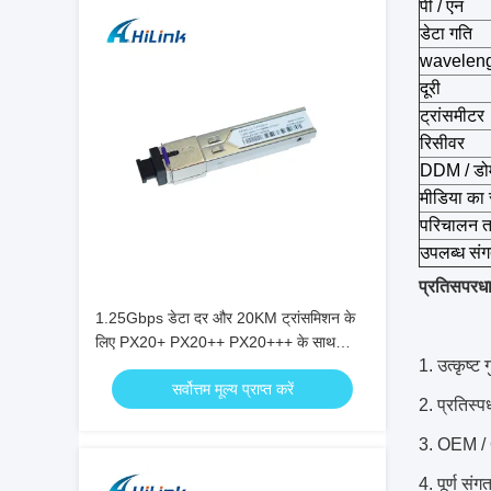
पी / एन
डेटा गति
wavelen
दूरी
ट्रांसमीटर
रिसीवर
DDM / डो
मीडिया का 
परिचालन त
उपलब्ध संगत
प्रतिसपरध
1.25Gbps डेटा दर और 20KM ट्रांसमिशन के
लिए PX20+ PX20++ PX20+++ के साथ
1. उत्कृष्ट
EPON OLT SFP ट्रांससीवर
सर्वोत्तम मूल्य प्राप्त करें
2. प्रतिस्पर्
3. OEM / 
4. पूर्ण संग