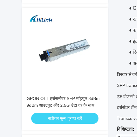
♦
Gi
♦
रू
♦
फ
♦
इं
♦
स्
♦
अन
विस्तार से वर्
SFP transce
एक डीएफबी ले
GPON OLT ट्रांससीवर SFP मॉड्यूल 8dBm
9dBm आउटपुट और 2.5G डेटा दर के साथ
ट्रांसीवर तीन व
सर्वोत्तम मूल्य प्राप्त करें
Transceiver
विशिष्टता: