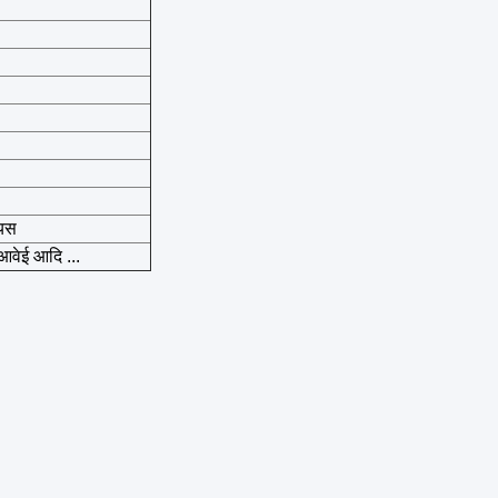
ियस
आवेई आदि ...