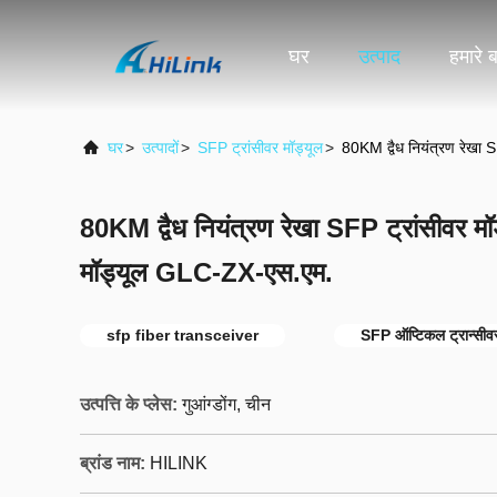
घर
उत्पाद
हमारे बा
घर
>
उत्पादों
>
SFP ट्रांसीवर मॉड्यूल
>
80KM द्वैध नियंत्रण रेखा
80KM द्वैध नियंत्रण रेखा SFP ट्रांसीवर 
मॉड्यूल GLC-ZX-एस.एम.
sfp fiber transceiver
SFP ऑप्टिकल ट्रान्सीव
उत्पत्ति के प्लेस:
गुआंग्डोंग, चीन
ब्रांड नाम:
HILINK