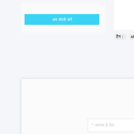
अब संपर्क करें
टैग：
s