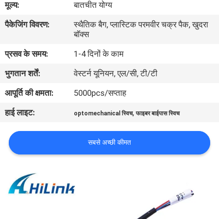
मूल्य:
बातचीत योग्य
पैकेजिंग विवरण:
स्थैतिक बैग, प्लास्टिक परमवीर चक्र पैक, खुदरा
गुणवत्ता
बॉक्स
नियंत्रण
प्रसव के समय:
1-4 दिनों के काम
भुगतान शर्तें:
वेस्टर्न यूनियन, एल/सी, टी/टी
हमसे
संपर्क
आपूर्ति की क्षमता:
5000pcs/सप्ताह
करें
हाई लाइट:
,
optomechanical स्विच
फाइबर बाईपास स्विच
समाचार
सबसे अच्छी कीमत
मामले
उद्धरण