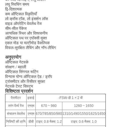
लघु स्विचिंग समय
द्वि-दिशात्मक
कम ऑप्टिकल विकृतियाँ
लो क्रॉस टॉक, लो इंसर्शन लॉस
वाइड ऑपरेटिंग वेवलेंथ रेंज
सीम-सील पैकेज
अत्यधिक स्थिर और विश्वसनीय
ऑप्टिकल पथ पर एपॉक्सी मुक्त
एकल मोड या मल्टीमोड वैकल्पिक
विफल-सुरक्षित लैचिंग और नॉन-लैचिंग
अनुप्रयोग
ऑप्टिकल नेटवर्क
संरक्षण / बहाली
ऑप्टिकल सिंगनल रूटिंग
विन्यास योग्य ऑप्टिकल ऐड / ड्रॉप
ट्रांसमीटर और रिसीवर सुरक्षा
नेटवर्क टेस्ट सिस्टम
विशिष्टता प्रदर्शन
पैरामीटर
इकाई
-FSW-डी 1 × 2 बी
तरंग दैर्ध्य रेंज
एनएम
670 ~ 980
1260 ~ 1650
संचालन वेवलेंथ
एनएम
670/785/850/980
1310/1490/1550/1625/1650
निविष्टी की हानि
डीबी
टाइप: 0.8 मैक्स: 1.2
टाइप: 0.6 मैक्स: 1.0