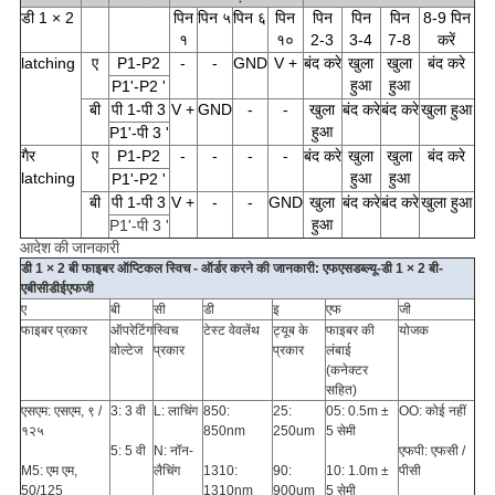
डी 1 × 2
पिन
पिन ५
पिन ६
पिन
पिन
पिन
पिन
8-9 पिन
१
१०
2-3
3-4
7-8
करें
latching
ए
P1-P2
-
-
GND
V +
बंद करे
खुला
खुला
बंद करे
हुआ
हुआ
P1'-P2 '
बी
पी 1-पी 3
V +
GND
-
-
खुला
बंद करे
बंद करे
खुला हुआ
हुआ
P1'-पी 3 '
गैर
ए
P1-P2
-
-
-
-
बंद करे
खुला
खुला
बंद करे
latching
हुआ
हुआ
P1'-P2 '
बी
पी 1-पी 3
V +
-
-
GND
खुला
बंद करे
बंद करे
खुला हुआ
हुआ
P1'-पी 3 '
आदेश की जानकारी
डी 1 × 2 बी फाइबर ऑप्टिकल स्विच - ऑर्डर करने की जानकारी: एफएसडब्ल्यू-डी 1 × 2 बी-
एबीसीडीईएफजी
ए
बी
सी
डी
इ
एफ
जी
फाइबर प्रकार
ऑपरेटिंग
स्विच
टेस्ट वेवलेंथ
ट्यूब के
फाइबर की
योजक
वोल्टेज
प्रकार
प्रकार
लंबाई
(कनेक्टर
सहित)
एसएम: एसएम, ९ /
3: 3 वी
L: लाचिंग
850:
25:
05: 0.5m ±
OO: कोई नहीं
१२५
850nm
250um
5 सेमी
5: 5 वी
N: नॉन-
एफपी: एफसी /
M5: एम एम,
लैचिंग
1310:
90:
10: 1.0m ±
पीसी
50/125
1310nm
900um
5 सेमी