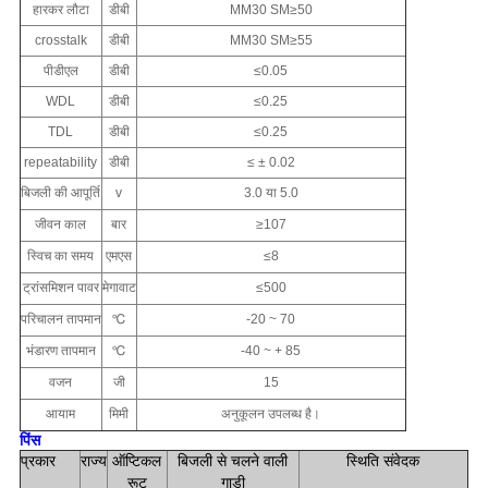
हारकर लौटा
डीबी
MM30 SM≥50
crosstalk
डीबी
MM30 SM≥55
पीडीएल
डीबी
≤0.05
WDL
डीबी
≤0.25
TDL
डीबी
≤0.25
repeatability
डीबी
≤ ± 0.02
बिजली की आपूर्ति
v
3.0 या 5.0
जीवन काल
बार
≥10
7
स्विच का समय
एमएस
≤8
ट्रांसमिशन पावर
मेगावाट
≤500
परिचालन तापमान
℃
-20 ~ 70
भंडारण तापमान
℃
-40 ~ + 85
वजन
जी
15
आयाम
मिमी
अनुकूलन उपलब्ध है।
पिंस
प्रकार
राज्य
ऑप्टिकल
बिजली से चलने वाली
स्थिति संवेदक
रूट
गाड़ी