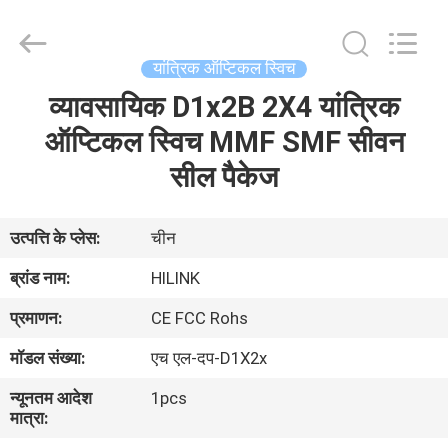
Shenzhen
HiLink
Technology
Co.,Ltd..
All
यांत्रिक ऑप्टिकल स्विच
Rights
Reserved.
व्यावसायिक D1x2B 2X4 यांत्रिक
घर
ऑप्टिकल स्विच MMF SMF सीवन
उत्पाद
सील पैकेज
हमारे
उत्पत्ति के प्लेस:
चीन
बारे
ब्रांड नाम:
HILINK
में
प्रमाणन:
CE FCC Rohs
मॉडल संख्या:
एच एल-दप-D1X2x
कारखाने
न्यूनतम आदेश
1pcs
का
मात्रा:
दौरा