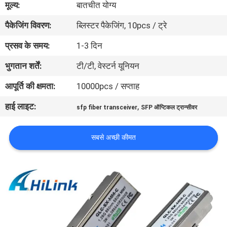
मूल्य:
बातचीत योग्य
पैकेजिंग विवरण:
ब्लिस्टर पैकेजिंग, 10pcs / ट्रे
गुणवत्ता
नियंत्रण
प्रसव के समय:
1-3 दिन
भुगतान शर्तें:
टी/टी, वेस्टर्न यूनियन
हमसे
आपूर्ति की क्षमता:
10000pcs / सप्ताह
संपर्क
हाई लाइट:
,
sfp fiber transceiver
SFP ऑप्टिकल ट्रान्सीवर
करें
सबसे अच्छी कीमत
समाचार
मामले
उद्धरण