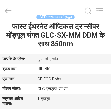
Shenzhen
HiLink
Technology
Co.,Ltd..
All
SFP ट्रांसीवर मॉड्यूल
Rights
Reserved.
फास्ट ईथरनेट ऑप्टिकल ट्रान्सीवर
घर
मॉड्यूल संगत GLC-SX-MM DDM के
उत्पाद
साथ 850nm
हमारे
उत्पत्ति के प्लेस:
गुआंग्डोंग, चीन
बारे
ब्रांड नाम:
HILINK
में
प्रमाणन:
CE FCC Rohs
मॉडल संख्या:
GLC-एसएक्स-एम.एम.
कारखाने
न्यूनतम आदेश
1 टुकड़ा
का
मात्रा:
दौरा