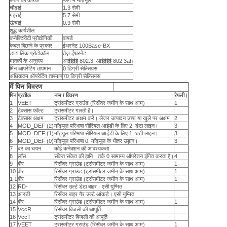
बनाने का कारक
प्लग में मॉड्यूल
चौड़ाई
1.3 सेमी
गहराई
5.7 सेमी
ऊंचाई
0.9 सेमी
शुद्ध कार्यशील
कनेक्टिविटी प्रौद्योगिकी
वायर्ड
केबल बिछाने के प्रकार
ईथरनेट 100Base-BX
डाटा लिंक प्रोटोकॉल
तेज़ ईथरनेट
मानकों के अनुरूप
आईईईई 802.3, आईईईई 802.3ah
मिन आपरेटिंग तापमान
0 डिग्री सेल्सियस
अधिकतम ऑपरेटिंग तापमान
70 डिग्री सेल्सियस
मैं पिन विवरण
पिन
प्रतीक
नाम / विवरण
रेफरी।
1
VEET
ट्रांसमीटर ग्राउंड (रिसीवर जमीन के साथ आम)
1
2
टेक्सास फॉल्ट
ट्रांसमीटर गलती है।
3
टेक्सास अक्षम
ट्रांसमीटर अक्षम करें।
लेजर उत्पादन उच्च या खुले पर अक्षम।
2
4
MOD_DEF (2)
मॉड्यूल परिभाषा सीरियल आईडी के लिए 2. डेटा लाइन।
3
5
MOD_DEF (1)
मॉड्यूल परिभाषा सीरियल आईडी के लिए 1. घड़ी लाइन।
3
6
MOD_DEF (0)
मॉड्यूल परिभाषा 0. मॉड्यूल के भीतर उड़ान।
3
7
दर का चयन
कोई कनेक्शन की आवश्यकता
8
लॉस
संकेत संकेत की हानि।
तर्क 0 सामान्य ऑपरेशन इंगित करता है।
4
9
वीर
रिसीवर ग्राउंड (ट्रांसमीटर जमीन के साथ आम)
1
10
वीर
रिसीवर ग्राउंड (ट्रांसमीटर जमीन के साथ आम)
1
1 1
वीर
रिसीवर ग्राउंड (ट्रांसमीटर जमीन के साथ आम)
1
12
RD-
रिसीवर उल्टे डेटा बाहर।
एसी युग्मित
13
आरडी
रिसीवर बाहर गैर उल्टे आंकड़े।
एसी युग्मित
14
वीर
रिसीवर ग्राउंड (ट्रांसमीटर जमीन के साथ आम)
1
15
VccR
रिसीवर बिजली की आपूर्ति
16
VccT
ट्रांसमीटर बिजली की आपूर्ति
17
VEET
ट्रांसमीटर ग्राउंड (रिसीवर जमीन के साथ आम)
1