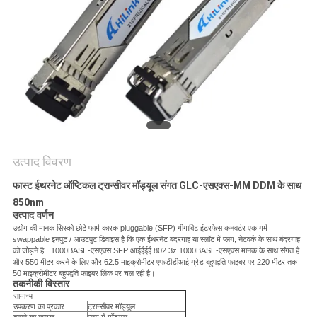
मांगें
साइटमैप
गोपनीयता
नीति
उत्पाद विवरण
फास्ट ईथरनेट ऑप्टिकल ट्रान्सीवर मॉड्यूल संगत GLC-एसएक्स-MM DDM के साथ
850nm
उत्पाद वर्णन
उद्योग की मानक सिस्को छोटे फार्म कारक pluggable (SFP) गीगाबिट इंटरफेस कनवर्टर एक गर्म
swappable इनपुट / आउटपुट डिवाइस है कि एक ईथरनेट बंदरगाह या स्लॉट में प्लग, नेटवर्क के साथ बंदरगाह
को जोड़ने है।
1000BASE-एसएक्स SFP आईईईई 802.3z 1000BASE-एसएक्स मानक के साथ संगत है
और 550 मीटर करने के लिए और 62.5 माइक्रोमीटर एफडीडीआई ग्रेड बहुपद्वति फाइबर पर 220 मीटर तक
50 माइक्रोमीटर बहुपद्वति फाइबर लिंक पर चल रही है।
तकनीकी विस्तार
सामान्य
उपकरण का प्रकार
ट्रान्सीवर मॉड्यूल