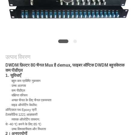
मांगें
साइटमैप
गोपनीयता
नीति
उत्पाद विवरण
DWDM फ़िल्टर 80 चैनल Mux है demux, फाइबर ऑप्टिक DWDM बहुसंकेतक
कम पीडीएल
1. सुविधाएँ
बहुत कम प्रविष्टि नुकसान
उच्च अलगाव
कम पीडीएल
संक्षिप्त परिरूप
अच्छा चैनल के लिए चैनल एकरूपता
वाइड ऑपरेटिंग वेवलेंथ:
ऑप्टिकल पथ Epoxy फ्री
टेलकोर्डिया 1221 आज्ञाकारी
व्यापक ऑपरेटिंग तापमान:
से -40 ℃ करने के लिए 85 ℃
उच्च विश्वसनीयता और स्थिरता
2।
अनुप्रयोगों