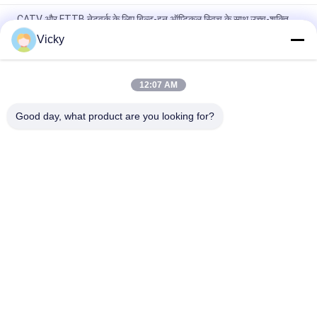
CATV और FTTB नेटवर्क के लिए बिल्ट-इन ऑप्टिकल स्विच के साथ उच्च-शक्ति
1550nm मिनी EDFA फाइबर एम्पलीफायर
Vicky
मिनी 1550nm CATV EDFA ऑप्टिकल लाइन एम्पलीफायर ऑप्टिकल एम्पलीफायर
12:07 AM
AAWG पैसिव डिवाइस DWDM Mux डिमक्स 40CH डुअल फाइबर 1U रैक माउंट
19 इंच
Good day, what product are you looking for?
लोकप्रिय श्रेणियां
सभी
ऑप्टिकल ट्रान्सीवर 
SFP ट्रांसीवर मॉड्यूल
मॉड्यूल
CWDM Mux है Demux 
+ SFP ट्रांसीवर मॉड्यूल
मॉड्यूल
DWDM Mux है Demux
X2 ट्रान्सीवर मॉड्यूल