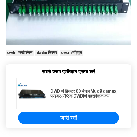
dwdm मल्टीप्लेक्स
dwdm फ़िल्टर
dwdm मॉड्यूल
सबसे उत्तम प्रतिदान प्राप्त करें
DWDM फ़िल्टर 80 चैनल Mux है demux,
फाइबर ऑप्टिक DWDM बहुसंकेतक कम
पीडीएल
जारी रखें