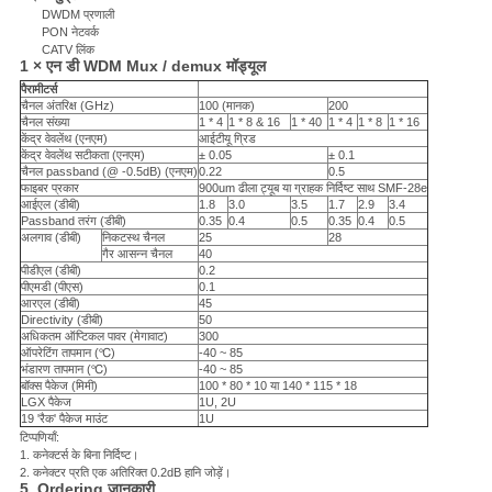
DWDM प्रणाली
PON नेटवर्क
CATV लिंक
1 × एन
डी
WDM Mux / demux मॉड्यूल
पैरामीटर्स
चैनल अंतरिक्ष (GHz)
100 (मानक)
200
चैनल संख्या
1 * 4
1 * 8 & 16
1 * 40
1 * 4
1 * 8
1 * 16
केंद्र वेवलेंथ (एनएम)
आईटीयू ग्रिड
केंद्र वेवलेंथ सटीकता (एनएम)
± 0.05
± 0.1
चैनल passband (@ -0.5dB) (एनएम)
0.22
0.5
फाइबर प्रकार
900um ढीला ट्यूब या ग्राहक निर्दिष्ट साथ SMF-28e
आईएल (डीबी)
1.8
3.0
3.5
1.7
2.9
3.4
Passband तरंग (डीबी)
0.35
0.4
0.5
0.35
0.4
0.5
अलगाव (डीबी)
निकटस्थ चैनल
25
28
गैर आसन्न चैनल
40
पीडीएल (डीबी)
0.2
पीएमडी (पीएस)
0.1
आरएल (डीबी)
45
Directivity (डीबी)
50
अधिकतम ऑप्टिकल पावर (मेगावाट)
300
ऑपरेटिंग तापमान (℃)
-40 ~ 85
भंडारण तापमान (℃)
-40 ~ 85
बॉक्स पैकेज (मिमी)
100 * 80 * 10 या 140 * 115 * 18
LGX पैकेज
1U, 2U
19 'रैक' पैकेज माउंट
1U
टिप्पणियाँ:
1. कनेक्टर्स के बिना निर्दिष्ट।
2. कनेक्टर प्रति एक अतिरिक्त 0.2dB हानि जोड़ें।
5
.Ordering जानकारी