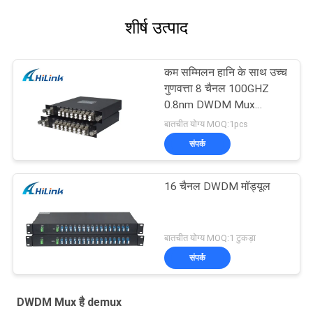
शीर्ष उत्पाद
कम सम्मिलन हानि के साथ उच्च
गुणवत्ता 8 चैनल 100GHZ
0.8nm DWDM Mux
Demux
बातचीत योग्य MOQ:1pcs
संपर्क
16 चैनल DWDM मॉड्यूल
बातचीत योग्य MOQ:1 टुकड़ा
संपर्क
DWDM Mux है demux