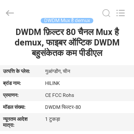
Shenzhen
HiLink
Technology
Co.,Ltd..
All
DWDM Mux है demux
Rights
Reserved.
DWDM फ़िल्टर 80 चैनल Mux है
घर
demux, फाइबर ऑप्टिक DWDM
उत्पाद
बहुसंकेतक कम पीडीएल
हमारे
उत्पत्ति के प्लेस:
गुआंग्डोंग, चीन
बारे
ब्रांड नाम:
HILINK
में
प्रमाणन:
CE FCC Rohs
मॉडल संख्या:
DWDM फिल्टर-80
कारखाने
न्यूनतम आदेश
1 टुकड़ा
का
मात्रा:
दौरा