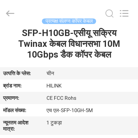
Shenzhen
HiLink
Technology
Co.,Ltd..
All
प्रत्यक्ष संलग्न कॉपर केबल
Rights
Reserved.
SFP-H10GB-एसीयू सक्रिय
घर
Twinax केबल विधानसभा 10M
उत्पाद
10Gbps डैक कॉपर केबल
हमारे
उत्पत्ति के प्लेस:
चीन
बारे
ब्रांड नाम:
HILINK
में
प्रमाणन:
CE FCC Rohs
मॉडल संख्या:
एच एल-SFP-10GH-5M
कारखाने
न्यूनतम आदेश
1 टुकड़ा
का
मात्रा:
दौरा