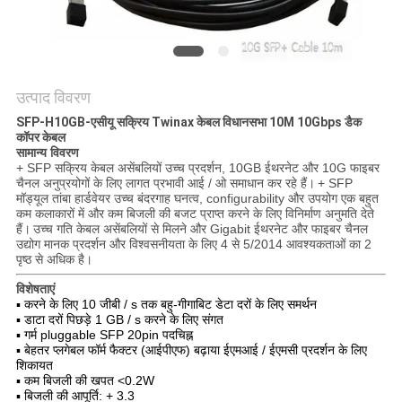
मांगें
साइटमैप
उत्पाद विवरण
गोपनीयता
SFP-H10GB-एसीयू सक्रिय Twinax केबल विधानसभा 10M 10Gbps डैक
कॉपर केबल
नीति
सामान्य विवरण
+ SFP सक्रिय केबल असेंबलियों उच्च प्रदर्शन, 10GB ईथरनेट और 10G फाइबर
चैनल अनुप्रयोगों के लिए लागत प्रभावी आई / ओ समाधान कर रहे हैं।
+ SFP
मॉड्यूल तांबा हार्डवेयर उच्च बंदरगाह घनत्व, configurability और उपयोग एक बहुत
कम कलाकारों में और कम बिजली की बजट प्राप्त करने के लिए विनिर्माण अनुमति देते
हैं।
उच्च गति केबल असेंबलियों से मिलने और Gigabit ईथरनेट और फाइबर चैनल
उद्योग मानक प्रदर्शन और विश्वसनीयता के लिए 4 से 5/2014 आवश्यकताओं का 2
पृष्ठ से अधिक है।
विशेषताएं
▪ करने के लिए 10 जीबी / s तक बहु-गीगाबिट डेटा दरों के लिए समर्थन
▪ डाटा दरों पिछड़े 1 GB / s करने के लिए संगत
▪ गर्म pluggable SFP 20pin पदचिह्न
▪ बेहतर प्लगेबल फॉर्म फैक्टर (आईपीएफ) बढ़ाया ईएमआई / ईएमसी प्रदर्शन के लिए
शिकायत
▪ कम बिजली की खपत <0.2W
▪ बिजली की आपूर्ति: + 3.3