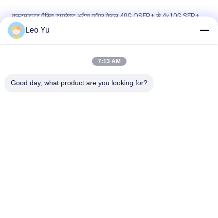
कस्टमाइज्ड पैसिव डायरेक्ट अटैच कॉपर केबल 40G QSFP+ से 4x10G SFP+
Leo Yu
ब्रांड संगत 200G QSFP56 पैसिव डायरेक्ट अटैच कॉपर ट्विनैक्स केबल 2M
PVC QSFP56 200G DAC केबल
7:13 AM
40G QSFP+ से 4*10G SFP+ 5M 10G/40Gigabit ईथरनेट डेटा सेंटर के
लिए निष्क्रिय प्रत्यक्ष संलग्न तांबा डीएसी केबल
Good day, what product are you looking for?
लोकप्रिय श्रेणियां
सभी
ऑप्टिकल ट्रान्सीवर 
SFP ट्रांसीवर मॉड्यूल
मॉड्यूल
CWDM Mux है Demux 
+ SFP ट्रांसीवर मॉड्यूल
मॉड्यूल
DWDM Mux है Demux
X2 ट्रान्सीवर मॉड्यूल