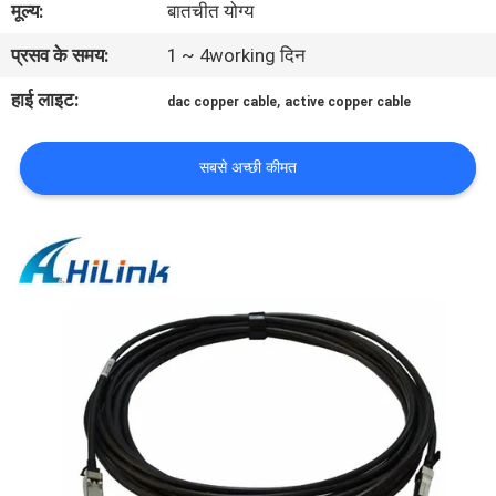
मूल्य:
बातचीत योग्य
प्रसव के समय:
1 ~ 4working दिन
गुणवत्ता
नियंत्रण
हाई लाइट:
,
dac copper cable
active copper cable
हमसे
सबसे अच्छी कीमत
संपर्क
करें
समाचार
मामले
उद्धरण