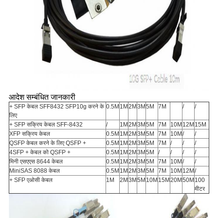
आदेश सम्बंधित जानकारी
+ SFP केबल SFF8432 SFP10g करने के
0.5M
1M
2M
3M
5M
7M
/
/
लिए
+ SFP सक्रिय केबल SFF-8432
/
1M
2M
3M
5M
7M
10M
12M
15M
XFP सक्रिय केबल
0.5M
1M
2M
3M
5M
7M
10M
/
/
QSFP केबल करने के लिए QSFP +
0.5M
1M
2M
3M
5M
7M
/
/
/
4SFP + केबल को QSFP +
0.5M
1M
2M
3M
5M
/
/
/
/
मिनी एसएएस 8644 केबल
0.5M
1M
2M
3M
5M
7M
10M
/
/
MiniSAS 8088 केबल
0.5M
1M
2M
3M
5M
7M
10M
12M
/
+ SFP एओसी केबल
1M
2M
3M
5M
10M
15M
20M
50M
100
मीटर