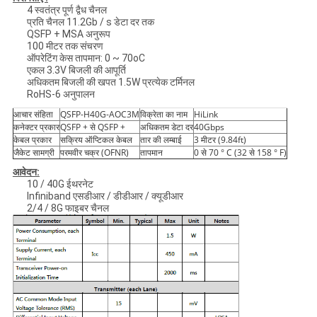
4 स्वतंत्र पूर्ण द्वैध चैनल
प्रति चैनल 11.2Gb / s डेटा दर तक
QSFP + MSA अनुरूप
100 मीटर तक संचरण
ऑपरेटिंग केस तापमान: 0 ~ 70oC
एकल 3.3V बिजली की आपूर्ति
अधिकतम बिजली की खपत 1.5W प्रत्येक टर्मिनल
RoHS-6 अनुपालन
आचार संहिता
QSFP-H40G-AOC3M
विक्रेता का नाम
HiLink
कनेक्टर प्रकार
QSFP + से QSFP +
अधिकतम डेटा दर
40Gbps
केबल प्रकार
सक्रिय ऑप्टिकल केबल
तार की लम्बाई
3 मीटर (9.84ft)
जैकेट सामग्री
परमवीर चक्र (OFNR)
तापमान
0 से 70 ° C (32 से 158 ° F)
आवेदन:
10 / 40G ईथरनेट
Infiniband एसडीआर / डीडीआर / क्यूडीआर
2/4 / 8G फाइबर चैनल