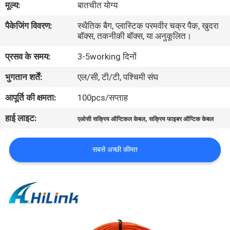
मूल्य:
बातचीत योग्य
पैकेजिंग विवरण:
स्थैतिक बैग, प्लास्टिक परमवीर चक्र पैक, खुदरा
गुणवत्ता
बॉक्स, तकनीकी बॉक्स, या अनुकूलित।
नियंत्रण
प्रसव के समय:
3-5working दिनों
भुगतान शर्तें:
एल/सी, टी/टी, पश्चिमी संघ
हमसे
संपर्क
आपूर्ति की क्षमता:
100pcs/सप्ताह
करें
हाई लाइट:
,
एओसी सक्रिय ऑप्टिकल केबल
सक्रिय फाइबर ऑप्टिक केबल
समाचार
सबसे अच्छी कीमत
मामले
उद्धरण