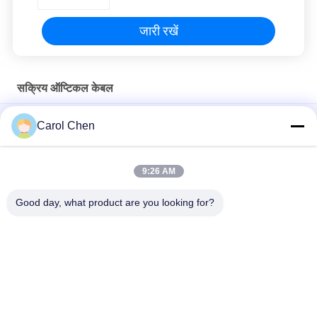
जारी रखें
सक्रिय ऑप्टिकल केबल
AOC 5M OM3 850nm MPO SFP सक्रिय ऑप्टिकल केबल QSFP28 से
Carol Chen
QSFP28
चार चैनल के साथ 40G AOC QSFP+ से 4SFP सक्रिय AOC ऑप्टिकल केबल
9:26 AM
SFP28 25G AOC 3M सक्रिय ऑप्टिकल केबल बिजली की खपत 1W से कम
Good day, what product are you looking for?
लोकप्रिय श्रेणियां
सभी
ऑप्टिकल ट्रान्सीवर 
SFP ट्रांसीवर मॉड्यूल
मॉड्यूल
CWDM Mux है Demux 