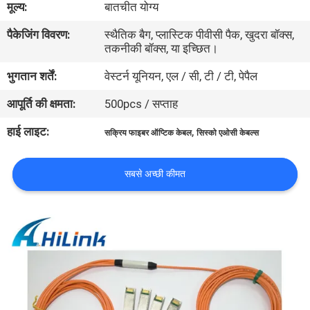
मूल्य:
बातचीत योग्य
पैकेजिंग विवरण:
स्थैतिक बैग, प्लास्टिक पीवीसी पैक, खुदरा बॉक्स,
गुणवत्ता
तकनीकी बॉक्स, या इच्छित।
नियंत्रण
भुगतान शर्तें:
वेस्टर्न यूनियन, एल / सी, टी / टी, पेपैल
आपूर्ति की क्षमता:
500pcs / सप्ताह
हमसे
संपर्क
हाई लाइट:
,
सक्रिय फाइबर ऑप्टिक केबल
सिस्को एओसी केबल्स
करें
सबसे अच्छी कीमत
समाचार
मामले
उद्धरण