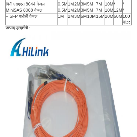
मिनी एसएएस 8644 केबल
0.5M
1M
2M
3M
5M
7M
10M
/
/
MiniSAS 8088 केबल
0.5M
1M
2M
3M
5M
7M
10M
12M
/
+ SFP एओसी केबल
1M
2M
3M
5M
10M
15M
20M
50M
100
मीटर
उत्पाद प्रदर्शनी :