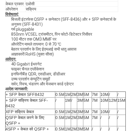
केबल प्रकार
एओसी
ऑपरेशन
सक्रिय
विशेषताएं:
बिजली इंटरफेस QSFP + कनेक्टर (SFF-8436) और + SFP कनेक्टर्स के
अनुरूप (SFF-8431)
गर्म pluggable
850nm VCSEL ट्रांसमीटर, पिन फोटो-डिटेक्टर रिसीवर
100 मीटर तक OM3 MMF पर
ऑपरेटिंग मामले तापमान: 0 से 70 ℃
बेहतर प्रदर्शन के लिए ईएमआई सभी धातु आवास
आज्ञाकारी RoHS (मुक्त सीसा)
आवेदन:
40 Gigabit ईथरनेट
फाइबर चैनल एप्लीकेशन
इनफिनीबैंड QDR, एसडीआर, डीडीआर
उच्च प्रदर्शन कंप्यूटिंग समूहों
सर्वर, स्विच, भंडारण और मेजबान कार्ड एडेप्टर
आदेश
जानकारी:
+ SFP केबल SFF8432
0.5M
1M
2M
3M
5M
7M
10M
/
/
+ SFP सक्रिय केबल SFF-
/
1M
/
3M
5M
7M
10M
12M
15M
8432
XFP सक्रिय केबल
0.5M
1M
2M
3M
5M
7M
10M
/
/
QSFP केबल करने के लिए
0.5M
1M
2M
3M
5M
7M
/
/
/
QSFP +
4SFP + केबल को QSFP +
0.5M
1M
2M
3M
5M
/
/
/
/