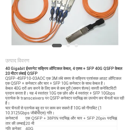
मांगें
साइटमैप
गोपनीयता
नीति
उत्पाद विवरण
40 Gigabit ईथरनेट सक्रिय ऑप्टिकल केबल, 4 एक्स + SFP 40G QSFP केबल
20 मीटर लंबाई QSFP
QSFP-4SFP10-03AOC एक 3M लंबे समय से सक्रिय प्रशंसक आउट ऑप्टिकल
एक QSFP + कनेक्टर और चार + SFP 10G कनेक्टर के साथ केबल है।
केबल 40G दरों अप करने के लिए कम से कम दूरी (समान शेल्फ) सस्ती कनेक्टिविटी
प्रदान करता है।
यह 4 स्वतंत्र 10G एक छोर और 4 स्वतंत्र + SFP 10Gbps
प्रत्येक के transceivers पर QSFP कनेक्टर पदचिह्न का उपयोग कर चैनलों चल रही
है।
चार चैनलों से प्रत्येक बहु दर पर काम कर सकते हैं 10G को गीगाबिट (1
10.3125Gbps जीबीपीएस) गति।
कनेक्टर्स
एक QSFP + 38PIN पदचिह्न और चार + SFP 20pin पदचिह्न
तार की लम्बाई
20 मी
गति कनेक्ट
40G