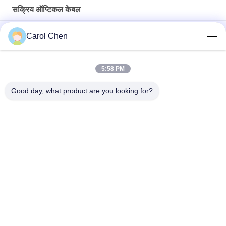
सक्रिय ऑप्टिकल केबल
AOC 5M OM3 850nm MPO SFP सक्रिय ऑप्टिकल केबल QSFP28 से
Carol Chen
QSFP28
चार चैनल के साथ 40G AOC QSFP+ से 4SFP सक्रिय AOC ऑप्टिकल केबल
5:58 PM
SFP28 25G AOC 3M सक्रिय ऑप्टिकल केबल बिजली की खपत 1W से कम
Good day, what product are you looking for?
लोकप्रिय श्रेणियां
सभी
ऑप्टिकल ट्रान्सीवर 
SFP ट्रांसीवर मॉड्यूल
मॉड्यूल
CWDM Mux है Demux 
+ SFP ट्रांसीवर मॉड्यूल
मॉड्यूल
DWDM Mux है Demux
X2 ट्रान्सीवर मॉड्यूल