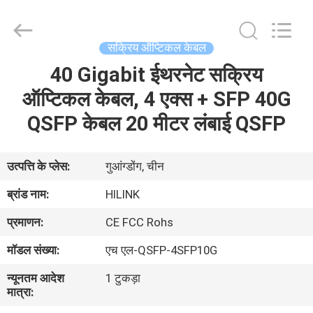
Shenzhen
HiLink
Technology
Co.,Ltd..
All
सक्रिय ऑप्टिकल केबल
Rights
Reserved.
40 Gigabit ईथरनेट सक्रिय
घर
ऑप्टिकल केबल, 4 एक्स + SFP 40G
उत्पाद
QSFP केबल 20 मीटर लंबाई QSFP
हमारे
उत्पत्ति के प्लेस:
गुआंग्डोंग, चीन
बारे
ब्रांड नाम:
HILINK
में
प्रमाणन:
CE FCC Rohs
मॉडल संख्या:
एच एल-QSFP-4SFP10G
कारखाने
न्यूनतम आदेश
1 टुकड़ा
का
मात्रा:
दौरा