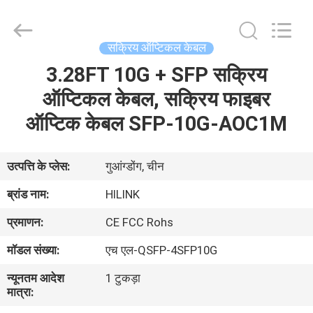
Shenzhen
HiLink
Technology
Co.,Ltd..
All
सक्रिय ऑप्टिकल केबल
Rights
Reserved.
3.28FT 10G + SFP सक्रिय
घर
ऑप्टिकल केबल, सक्रिय फाइबर
उत्पाद
ऑप्टिक केबल SFP-10G-AOC1M
हमारे
उत्पत्ति के प्लेस:
गुआंग्डोंग, चीन
बारे
ब्रांड नाम:
HILINK
में
प्रमाणन:
CE FCC Rohs
मॉडल संख्या:
एच एल-QSFP-4SFP10G
कारखाने
न्यूनतम आदेश
1 टुकड़ा
का
मात्रा:
दौरा