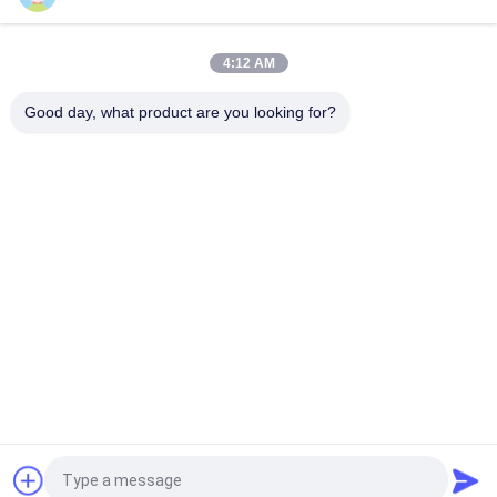
चार चैनल के साथ 40G AOC QSFP+ से 4SFP सक्रिय AOC ऑप्टिकल केबल
4:12 AM
SFP28 25G AOC 3M सक्रिय ऑप्टिकल केबल बिजली की खपत 1W से कम
Good day, what product are you looking for?
लोकप्रिय श्रेणियां
सभी
ऑप्टिकल ट्रान्सीवर 
SFP ट्रांसीवर मॉड्यूल
मॉड्यूल
CWDM Mux है Demux 
+ SFP ट्रांसीवर मॉड्यूल
मॉड्यूल
DWDM Mux है Demux
X2 ट्रान्सीवर मॉड्यूल
XFP ट्रांसीवर
QSFP + ट्रांसीवर
एक बोली का अनुरोध