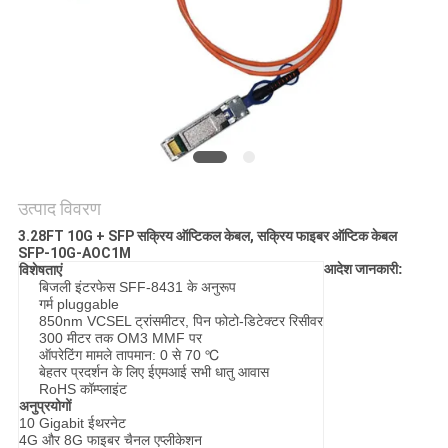
मांगें
साइटमैप
गोपनीयता
नीति
उत्पाद विवरण
3.28FT 10G + SFP सक्रिय ऑप्टिकल केबल, सक्रिय फाइबर ऑप्टिक केबल
SFP-10G-AOC1M
आदेश
जानकारी:
विशेषताएं
बिजली इंटरफेस SFF-8431 के अनुरूप
गर्म pluggable
850nm VCSEL ट्रांसमीटर, पिन फोटो-डिटेक्टर रिसीवर
300 मीटर तक OM3 MMF पर
ऑपरेटिंग मामले तापमान: 0 से 70 ℃
बेहतर प्रदर्शन के लिए ईएमआई सभी धातु आवास
RoHS कॉम्प्लाइंट
अनुप्रयोगों
10 Gigabit ईथरनेट
4G और 8G फाइबर चैनल एप्लीकेशन