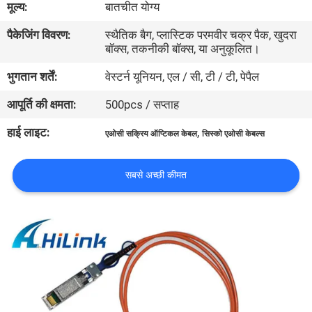
मूल्य:
बातचीत योग्य
पैकेजिंग विवरण:
स्थैतिक बैग, प्लास्टिक परमवीर चक्र पैक, खुदरा
गुणवत्ता
बॉक्स, तकनीकी बॉक्स, या अनुकूलित।
नियंत्रण
भुगतान शर्तें:
वेस्टर्न यूनियन, एल / सी, टी / टी, पेपैल
आपूर्ति की क्षमता:
500pcs / सप्ताह
हमसे
संपर्क
हाई लाइट:
,
एओसी सक्रिय ऑप्टिकल केबल
सिस्को एओसी केबल्स
करें
सबसे अच्छी कीमत
समाचार
मामले
उद्धरण