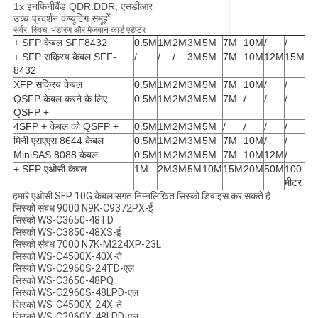
1x इनफिनीबैंड QDR.DDR, एसडीआर
उच्च प्रदर्शन कंप्यूटिंग समूहों
सर्वर, स्विच, भंडारण और मेजबान कार्ड एडेप्टर
+ SFP केबल SFF8432
0.5M
1M
2M
3M
5M
7M
10M
/
/
+ SFP सक्रिय केबल SFF-
/
/
/
3M
5M
7M
10M
12M
15M
8432
XFP सक्रिय केबल
0.5M
1M
2M
3M
5M
7M
10M
/
/
QSFP केबल करने के लिए
0.5M
1M
2M
3M
5M
7M
/
/
/
QSFP +
4SFP + केबल को QSFP +
0.5M
1M
2M
3M
5M
/
/
/
/
मिनी एसएएस 8644 केबल
0.5M
1M
2M
3M
5M
7M
10M
/
/
MiniSAS 8088 केबल
0.5M
1M
2M
3M
5M
7M
10M
12M
/
+ SFP एओसी केबल
1M
2M
3M
5M
10M
15M
20M
50M
100
मीटर
हमारे एओसी SFP 10G केबल संगत निम्नलिखित सिस्को डिवाइस कर सकते हैं
सिस्को संबंध 9000 N9K-C9372PX-ई
सिस्को WS-C3650-48TD
सिस्को WS-C3850-48XS-ई
सिस्को संबंध 7000 N7K-M224XP-23L
सिस्को WS-C4500X-40X-ते
सिस्को WS-C2960S-24TD-एल
सिस्को WS-C3650-48PQ
सिस्को WS-C2960S-48LPD-एल
सिस्को WS-C4500X-24X-ते
सिस्को WS-C2960X-48LPD-एल