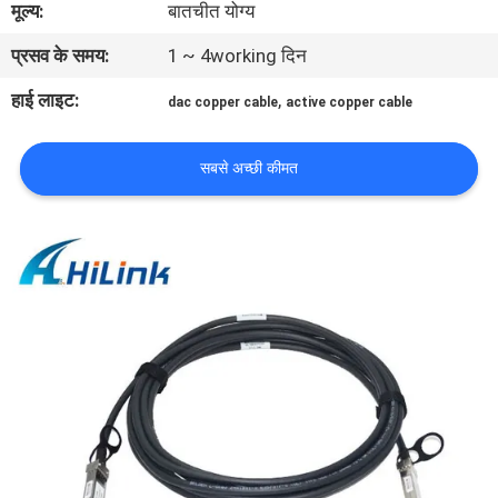
मूल्य:
बातचीत योग्य
प्रसव के समय:
1 ~ 4working दिन
गुणवत्ता
नियंत्रण
हाई लाइट:
,
dac copper cable
active copper cable
हमसे
सबसे अच्छी कीमत
संपर्क
करें
समाचार
मामले
उद्धरण