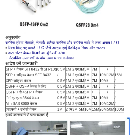
अनुप्रयोग
स्टोरेज एरिया नेटवर्क, नेटवर्क अटैच्ड स्टोरेज और स्टोरेज सर्वर में उच्च क्षमता I / O
▪
स्विच किए गए कपड़े I / O जैसे अल्ट्रा हाई बैंडविड्थ स्विच और राउटर
▪
डाटा सेंटर केबल बिछाने का बुनियादी ढांचा
।
नेटवर्किंग उपकरणों के बीच उच्च घनत्व कनेक्शन
आदेश की जानकारी
SFP + केबल SFF8432 से SFP10g
0.5M
1M
2 एम
3M
5M
7M
/
/
SFP + सक्रिय केबल SFF-8432
/
1M
2 एम
3M
5M
7M
10M
12M
15M
XFP सक्रिय केबल
0.5M
1M
2 एम
3M
5M
7M
10M
/
/
QSFP + QSFP केबल के लिए
0.5M
1M
2 एम
3M
5M
7M
/
/
/
QSFP + से 4SFP + केबल
0.5M
1M
2 एम
3M
5M
/
/
/
/
मिनी एसएएस 8644 केबल
0.5M
1M
2 एम
3M
5M
7M
10M
/
/
MiniSAS 8088 केबल
0.5M
1M
2 एम
3M
5M
7M
10M
12M
/
एसएफपी + एओसी केबल
1M
2 एम
3M
5M
10M
15M
20M
50M
100M
हमारे कारखाने से पता चलता है