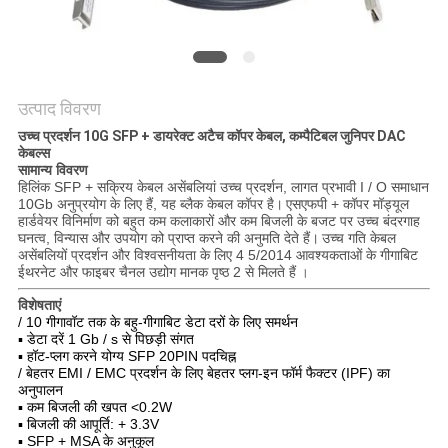
मांगें
साइटमैप
उत्पाद विवरण
गोपनीयता
उच्च प्रदर्शन 10G SFP + डायरेक्ट अटैच कॉपर केबल, कम्पैटिबल जुनिपर DAC
केबल्स
नीति
सामान्य विवरण
हिलिंक SFP + सक्रिय केबल असेंबलियां उच्च प्रदर्शन, लागत प्रभावी I / O समाधान
10Gb अनुप्रयोग के लिए हैं, यह ब्लैक केबल कॉपर है।
एसएफपी + कॉपर मॉड्यूल
हार्डवेयर विनिर्माण को बहुत कम कलाकारों और कम बिजली के बजट पर उच्च बंदरगाह
घनत्व, विन्यास और उपयोग को प्राप्त करने की अनुमति देते हैं।
उच्च गति केबल
असेंबलियों प्रदर्शन और विश्वसनीयता के लिए 4 5/2014 आवश्यकताओं के गीगाबिट
ईथरनेट और फाइबर चैनल उद्योग मानक पृष्ठ 2 से मिलते हैं
।
विशेषताएं
/ 10 गीगावॉट तक के बहु-गीगाबिट डेटा दरों के लिए समर्थन
▪ डेटा दरें 1 Gb / s से पिछड़ी संगत
▪ हॉट-प्लग करने योग्य SFP 20PIN पदचिह्न
/ बेहतर EMI / EMC प्रदर्शन के लिए बेहतर प्लग-इन फॉर्म फैक्टर (IPF) का
अनुपालन
▪ कम बिजली की खपत <0.2W
▪ बिजली की आपूर्ति: + 3.3V
▪ SFP + MSA के अनुकूल