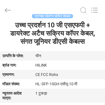
Shenzhen
HiLink
Technology
Co.,Ltd..
All
प्रत्यक्ष संलग्न कॉपर केबल
Rights
Reserved.
उच्च प्रदर्शन 10 जी एसएफपी +
घर
डायरेक्ट अटैच सक्रिय कॉपर केबल,
उत्पाद
संगत जूनियर डीएसी केबल्स
हमारे
उत्पत्ति के प्लेस:
चीन
बारे
ब्रांड नाम:
HILINK
में
प्रमाणन:
CE FCC Rohs
मॉडल संख्या:
HL-SFP-10GH-एसीयू-10 मी
कारखाने
न्यूनतम आदेश
1 टुकड़ा
का
मात्रा:
दौरा