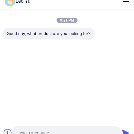
Leo Yu
ब्रांड संगत 200G QSFP56 पैसिव डायरेक्ट अटैच कॉपर ट्विनैक्स केबल 2M
PVC QSFP56 200G DAC केबल
9:21 PM
40G QSFP+ से 4*10G SFP+ 5M 10G/40Gigabit ईथरनेट डेटा सेंटर के
लिए निष्क्रिय प्रत्यक्ष संलग्न तांबा डीएसी केबल
Good day, what product are you looking for?
लोकप्रिय श्रेणियां
सभी
ऑप्टिकल ट्रान्सीवर 
SFP ट्रांसीवर मॉड्यूल
मॉड्यूल
CWDM Mux है Demux 
+ SFP ट्रांसीवर मॉड्यूल
मॉड्यूल
DWDM Mux है Demux
X2 ट्रान्सीवर मॉड्यूल
XFP ट्रांसीवर
QSFP + ट्रांसीवर