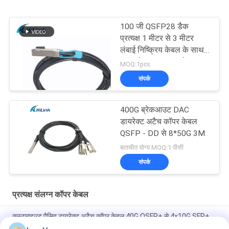
100 जी QSFP28 डैक
प्रत्यक्ष 1 मीटर से 3 मीटर
लंबाई निष्क्रिय केबल के साथ
कॉपर केबल संलग्न करें
MOQ:1pcs
संपर्क
400G ब्रेकआउट DAC
डायरेक्ट अटैच कॉपर केबल
QSFP - DD से 8*50G 3M
बातचीत योग्य MOQ:1 पीसी
संपर्क
प्रत्यक्ष संलग्न कॉपर केबल
कस्टमाइज्ड पैसिव डायरेक्ट अटैच कॉपर केबल 40G QSFP+ से 4x10G SFP+