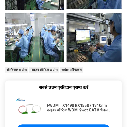
ऑप्टिकल wdm
फाइबर ऑप्टिक wdm
wdm ऑप्टिकल
सबसे उत्तम प्रतिदान प्राप्त करें
FWDM TX1490 RX1550 / 1310nm
फाइबर ऑप्टिक WDM फ़िल्टर CATV चैनल
उच्च अलगाव