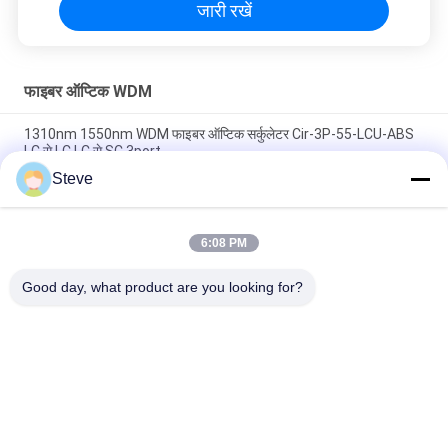
जारी रखें
फाइबर ऑप्टिक WDM
1310nm 1550nm WDM फाइबर ऑप्टिक सर्कुलेटर Cir-3P-55-LCU-ABS
LC से LC LC से SC 3port
Steve
Cir-3P-55-LCU-ABS WDM फाइबर ऑप्टिक 3पोर्ट LC/UPC SC/APC
1550nm परिसंचारी उपकरण
6:08 PM
स्टील ट्यूब 1x2 CWDM 1620nm WDM फाइबर ऑप्टिक SC APC CWDM
Mux Demux
Good day, what product are you looking for?
लोकप्रिय श्रेणियां
सभी
ऑप्टिकल ट्रान्सीवर 
SFP ट्रांसीवर मॉड्यूल
मॉड्यूल
CWDM Mux है Demux 