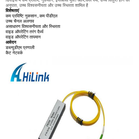
डिवाइस में कम प्रविष्टि नुकसान, ईपीओसी मुक्त ऑप्टिकल पथ, उच्च विलुप्त होने का
अनुपात, उच्च विश्वसनीयता और उच्च स्थिरता शामिल है
विशेषताएं
कम प्रविष्टि नुकसान
,
कम पीडीएल
उच्च चैनल अलगाव
असाधारण विश्वसनीयता और स्थिरता
वाइड ऑपरेटिंग तरंग दैर्ध्य
वाइड ऑपरेटिंग तापमान
आवेदन
डब्ल्यूडीएम प्रणाली
कैट नेटवर्क