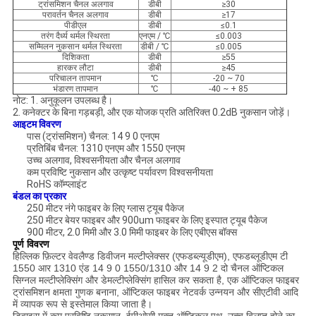
ट्रांसमिशन चैनल अलगाव
डीबी
≥30
परावर्तन चैनल अलगाव
डीबी
≥17
पीडीएल
डीबी
≤0.1
तरंग दैर्ध्य थर्मल स्थिरता
एनएम / ℃
≤0.003
सम्मिलन नुकसान थर्मल स्थिरता
डीबी / ℃
≤0.005
दिशिकता
डीबी
≥55
हारकर लौटा
डीबी
≥45
परिचालन तापमान
℃
-20 ~ 70
भंडारण तापमान
℃
-40 ~ + 85
नोट: 1. अनुकूलन उपलब्ध है।
2. कनेक्टर के बिना गड़बड़ी, और एक योजक प्रति अतिरिक्त 0.2dB नुकसान जोड़ें।
आइटम विवरण
पास (ट्रांसमिशन) चैनल: 14 9 0 एनएम
प्रतिबिंब चैनल: 1310 एनएम और 1550 एनएम
उच्च अलगाव, विश्वसनीयता और चैनल अलगाव
कम प्रविष्टि नुकसान और उत्कृष्ट पर्यावरण विश्वसनीयता
RoHS कॉम्प्लाइंट
बंडल का प्रकार
250 मीटर नंगे फाइबर के लिए ग्लास ट्यूब पैकेज
250 मीटर बेयर फाइबर और 900um फाइबर के लिए इस्पात ट्यूब पैकेज
900 मीटर, 2.0 मिमी और 3.0 मिमी फाइबर के लिए एबीएस बॉक्स
पूर्ण विवरण
हिल्लिक फ़िल्टर वेवलैण्ड डिवीजन मल्टीप्लेक्सर (एफडब्ल्यूडीएम), एफडब्लूडीएम टी
1550 आर 1310 एंड 14 9 0 1550/1310 और 14 9 2 दो चैनल ऑप्टिकल
सिग्नल मल्टीप्लेक्सिंग और डेमल्टीप्लेक्सिंग हासिल कर सकता है, एक ऑप्टिकल फाइबर
ट्रांसमिशन क्षमता गुणक बनाना, ऑप्टिकल फाइबर नेटवर्क उन्नयन और सीएटीवी आदि
में व्यापक रूप से इस्तेमाल किया जाता है।