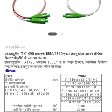
मांगें
साइटमैप
गोपनीयता
नीति
उत्पाद विवरण
एफडब्लूडीएम TX1490 आरएक्स 1550/1310 एनएम डब्ल्यूडीएम फाइबर ऑप्टिक
फ़िल्टर सीएटीवी चैनल उच्च अलगाव
एफडब्लूडीएम TX1490 आरएक्स 1550/1310 एनएम फ़िल्टर, वेवलैम्बन डिवीजन
मल्टीप्लेक्सर, डब्ल्यूडीएम फाइबर, सीएटीवी चैनल
विशिष्टता:
प्रकार
FWDM
ऑपरेटिंग तरंग दैर्ध्य
एनएम
टी 1550 आर 1310/14 9 0
टी: संचरण तरंगदैर्ध्य
टी 14 9 0 आर 1310/1550
आर: प्रतिबिंब तरंग दैर्ध्य
टी 1310 आर 14 9/1550
1310 ± 50,14 9 ± 10, 1550 ± 10
टी 1550/1610 आर 1310/14 9 0
1610 ± 10, 1625 ± 25, 1650 ± 20
टी 1550/1625 आर 1310/14 9 0
टी 1625 आर 1310/14 9 0/1550
टी 1650 आर 1310/14 9 0/1550
ट्रांसमिशन प्रविष्टि नुकसान
डीबी
≤0.80
प्रतिबिंब प्रविष्टि नुकसान
डीबी
≤0.60