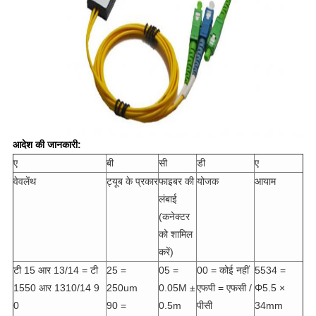
आदेश की जानकारी:
ए
बी
सी
डी
ए
वेवलेंथ
ट्यूब के प्रकार
फाइबर की
योजक
आयाम
लंबाई
(कनेक्टर
को शामिल
करें)
टी 15 आर 13/14 = टी
25 =
05 =
00 = कोई नहीं
5534 =
1550 आर 1310/14 9
250um
0.05M ±
एफपी = एफसी /
Φ5.5 ×
0
90 =
0.5m
पीसी
34mm