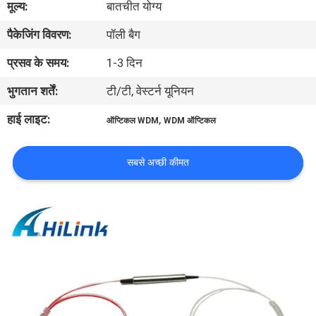
मूल्य:
बातचीत योग्य
पैकेजिंग विवरण:
पॉली बैग
गुणवत्ता
नियंत्रण
प्रसव के समय:
1-3 दिन
भुगतान शर्तें:
टी/टी, वेस्टर्न यूनियन
हमसे
हाई लाइट:
,
ऑप्टिकल WDM
WDM ऑप्टिकल
संपर्क
करें
सबसे अच्छी कीमत
समाचार
मामले
उद्धरण