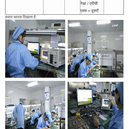
रेखा / एपीसी
एक्स = दूसरों
हमारा कारक दिखाता है