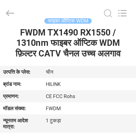
Shenzhen
HiLink
Technology
Co.,Ltd..
All
फाइबर ऑप्टिक WDM
Rights
Reserved.
FWDM TX1490 RX1550 /
घर
1310nm फाइबर ऑप्टिक WDM
उत्पाद
फ़िल्टर CATV चैनल उच्च अलगाव
हमारे
उत्पत्ति के प्लेस:
चीन
बारे
ब्रांड नाम:
HILINK
में
प्रमाणन:
CE FCC Rohs
मॉडल संख्या:
FWDM
कारखाने
न्यूनतम आदेश
1 टुकड़ा
का
मात्रा:
दौरा