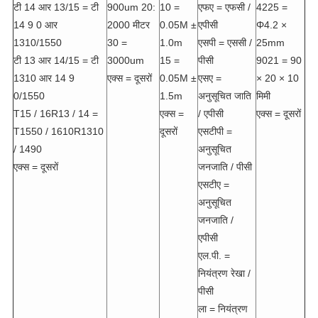
टी 14 आर 13/15 = टी
900um 20:
10 =
एफए = एफसी /
4225 =
14 9 0 आर
2000 मीटर
0.05M ±
एपीसी
Φ4.2 ×
1310/1550
30 =
1.0m
एसपी = एससी /
25mm
टी 13 आर 14/15 = टी
3000um
15 =
पीसी
9021 = 90
1310 आर 14 9
एक्स = दूसरों
0.05M ±
एसए =
× 20 × 10
0/1550
1.5m
अनुसूचित जाति
मिमी
T15 / 16R13 / 14 =
एक्स =
/ एपीसी
एक्स = दूसरों
T1550 / 1610R1310
दूसरों
एसटीपी =
/ 1490
अनुसूचित
एक्स = दूसरों
जनजाति / पीसी
एसटीए =
अनुसूचित
जनजाति /
एपीसी
एल.पी. =
नियंत्रण रेखा /
पीसी
ला = नियंत्रण