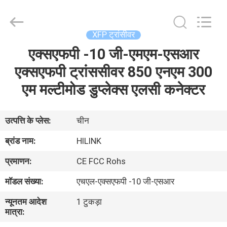
Shenzhen
HiLink
Technology
Co.,Ltd..
All
XFP ट्रांसीवर
Rights
Reserved.
एक्सएफपी -10 जी-एमएम-एसआर
घर
एक्सएफपी ट्रांससीवर 850 एनएम 300
उत्पाद
एम मल्टीमोड डुप्लेक्स एलसी कनेक्टर
हमारे
उत्पत्ति के प्लेस:
चीन
बारे
ब्रांड नाम:
HILINK
में
प्रमाणन:
CE FCC Rohs
मॉडल संख्या:
एचएल-एक्सएफपी -10 जी-एसआर
कारखाने
न्यूनतम आदेश
1 टुकड़ा
का
मात्रा:
दौरा