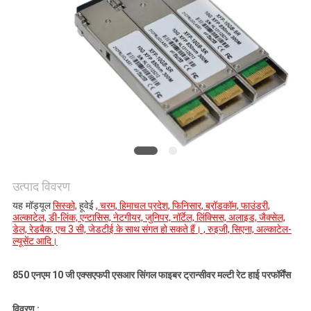
मांगें
साइटमैप
गोपनीयता
नीति
उत्पाद विवरण
यह मॉड्यूल
सिस्को,
हूवेई
, चरम, हिमाचल प्रदेश, फिनिसार, ब्रॉडकॉम, फाउंडरी,
अल्काटेल, डी-लिंक, एन्टासिस, नेटगीयर, जुनिपर, नॉर्टेल, लिंक्सिस, अलाइड, जैक्सेल,
डेल, रेडबैक, एच 3 सी, जेडटीई के साथ संगत हो सकते हैं। , रुइजी, सिएना, अल्काटेल-
ल्यूसेंट आदि।
850 एनएम 10 जी एक्सएफपी एसआर सिंगल फाइबर ट्रान्सीवर मल्टी रेट हाई परफॉर्मेंस
विवरण :