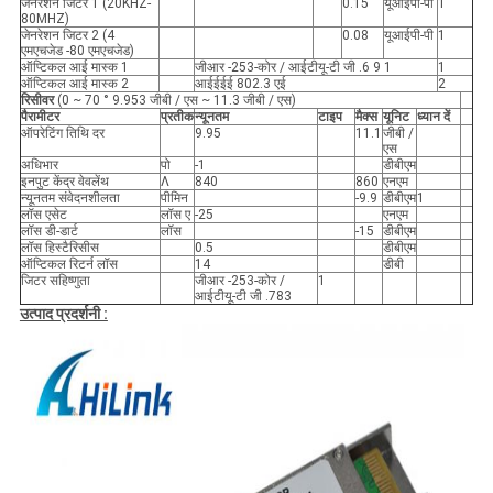
जेनरेशन जिटर 1 (20KHZ-
0.15
यूआईपी-पी
1
80MHZ)
जेनरेशन जिटर 2 (4
0.08
यूआईपी-पी
1
एमएचजेड -80 एमएचजेड)
ऑप्टिकल आई मास्क 1
जीआर -253-कोर / आईटीयू-टी जी .6 9 1
1
ऑप्टिकल आई मास्क 2
आईईईई 802.3 एई
2
रिसीवर
(0 ~ 70 ° 9.953 जीबी / एस ~ 11.3 जीबी / एस)
पैरामीटर
प्रतीक
न्यूनतम
टाइप
मैक्स
यूनिट
ध्यान दें
ऑपरेटिंग तिथि दर
9.95
11.1
जीबी /
एस
अधिभार
पो
-1
डीबीएम
इनपुट केंद्र वेवलेंथ
Λ
840
860
एनएम
न्यूनतम संवेदनशीलता
पीमिन
-9.9
डीबीएम
1
लॉस एसेट
लॉस ए
-25
एनएम
लॉस डी-डार्ट
लॉस
-15
डीबीएम
लॉस हिस्टैरिसीस
0.5
डीबीएम
ऑप्टिकल रिटर्न लॉस
14
डीबी
जिटर सहिष्णुता
जीआर -253-कोर /
1
आईटीयू-टी जी .783
उत्पाद प्रदर्शनी :