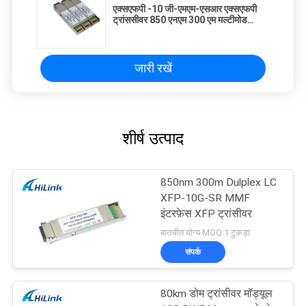
एक्सएफपी -10 जी-एमएम-एसआर एक्सएफपी
ट्रांससीवर 850 एनएम 300 एम मल्टीमोड
डुप्लेक्स एलसी कनेक्टर
जारी रखें
शीर्ष उत्पाद
850nm 300m Dulplex LC
XFP-10G-SR MMF
इंटरफ़ेस XFP ट्रांसीवर
बातचीत योग्य MOQ:1 टुकड़ा
संपर्क
80km डोम ट्रांसीवर मॉड्यूल