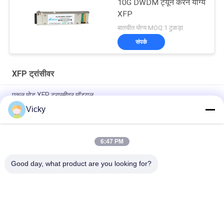
10G DWDM ट्यून करने योग्य
XFP
बातचीत योग्य MOQ:1 टुकड़ा
संपर्क
XFP ट्रांसीवर
एकल मोड XFP ट्रान्सीवर मॉड्यूल
Vicky
संगत Huawei / जुनिपर XFP 10G एलआर एफसी मॉड्यूल ट्रांसीवर CATV
परियोजना DDM
6:47 PM
एकल XFP ऑप्टिकल मॉड्यूल ट्रांसीवर Gigabit ईथरनेट -14dBm रिसीवर
संवेदनशीलता
Good day, what product are you looking for?
लोकप्रिय श्रेणियां
सभी
ऑप्टिकल ट्रान्सीवर 
SFP ट्रांसीवर मॉड्यूल
मॉड्यूल