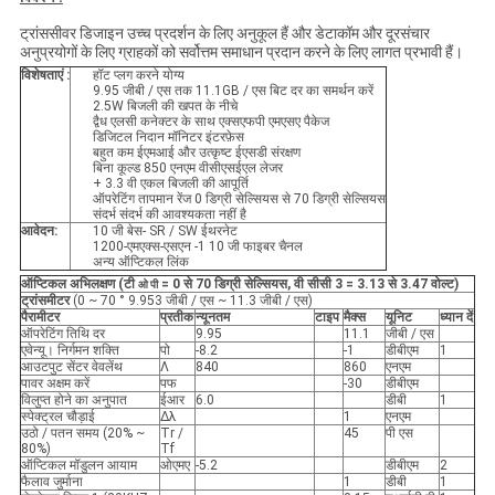
ट्रांससीवर डिजाइन उच्च प्रदर्शन के लिए अनुकूल हैं और डेटाकॉम और दूरसंचार
अनुप्रयोगों के लिए ग्राहकों को सर्वोत्तम समाधान प्रदान करने के लिए लागत प्रभावी हैं।
विशेषताएं :
हॉट प्लग करने योग्य
9.95 जीबी / एस तक 11.1GB / एस बिट दर का समर्थन करें
2.5W बिजली की खपत के नीचे
द्वैध एलसी कनेक्टर के साथ एक्सएफपी एमएसए पैकेज
डिजिटल निदान मॉनिटर इंटरफ़ेस
बहुत कम ईएमआई और उत्कृष्ट ईएसडी संरक्षण
बिना कूल्ड 850 एनएम वीसीएसईएल लेजर
+ 3.3 वी एकल बिजली की आपूर्ति
ऑपरेटिंग तापमान रेंज 0 डिग्री सेल्सियस से 70 डिग्री सेल्सियस
संदर्भ संदर्भ की आवश्यकता नहीं है
आवेदन:
10 जी बेस- SR / SW ईथरनेट
1200-एमएक्स-एसएन -1 10 जी फाइबर चैनल
अन्य ऑप्टिकल लिंक
ऑप्टिकल अभिलक्षण (टी
= 0 से 70
डिग्री
सेल्सियस, वी
सीसी 3
= 3.13 से 3.47 वोल्ट)
ओ पी
ट्रांसमीटर
(0 ~ 70 ° 9.953 जीबी / एस ~ 11.3 जीबी / एस)
पैरामीटर
प्रतीक
न्यूनतम
टाइप
मैक्स
यूनिट
ध्यान दें
ऑपरेटिंग तिथि दर
9.95
11.1
जीबी / एस
एवेन्यू। निर्गमन शक्ति
पो
-8.2
-1
डीबीएम
1
आउटपुट सेंटर वेवलेंथ
Λ
840
860
एनएम
पावर अक्षम करें
पफ
-30
डीबीएम
विलुप्त होने का अनुपात
ईआर
6.0
डीबी
1
स्पेक्ट्रल चौड़ाई
Δλ
1
एनएम
उठो / पतन समय (20% ~
Tr /
45
पी एस
80%)
Tf
ऑप्टिकल मॉडुलन आयाम
ओएमए
-5.2
डीबीएम
2
फैलाव जुर्माना
1
डीबी
1