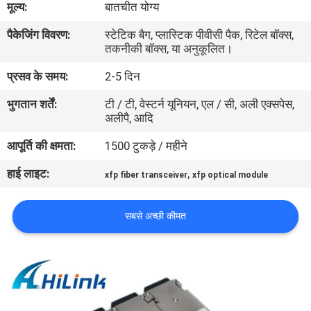
मूल्य:
बातचीत योग्य
पैकेजिंग विवरण:
स्टेटिक बैग, प्लास्टिक पीवीसी पैक, रिटेल बॉक्स,
गुणवत्ता
तकनीकी बॉक्स, या अनुकूलित।
नियंत्रण
प्रसव के समय:
2-5 दिन
भुगतान शर्तें:
टी / टी, वेस्टर्न यूनियन, एल / सी, अली एक्सपेस,
हमसे
अलीपै, आदि
संपर्क
आपूर्ति की क्षमता:
1500 टुकड़े / महीने
करें
हाई लाइट:
,
xfp fiber transceiver
xfp optical module
समाचार
सबसे अच्छी कीमत
मामले
उद्धरण