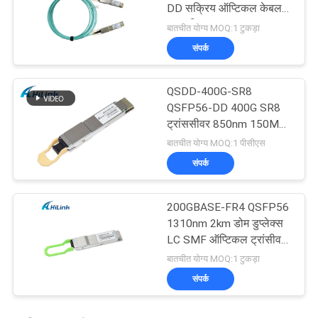
DD सक्रिय ऑप्टिकल केबल
अनुकूलित
बातचीत योग्य MOQ:1 टुकड़ा
संपर्क
QSDD-400G-SR8
QSFP56-DD 400G SR8
ट्रांससीवर 850nm 150M
MPT/MPO-16 DOM
बातचीत योग्य MOQ:1 पीसीएस
संपर्क
200GBASE-FR4 QSFP56
1310nm 2km डोम डुप्लेक्स
LC SMF ऑप्टिकल ट्रांसीवर
मॉड्यूल
बातचीत योग्य MOQ:1 टुकड़ा
संपर्क