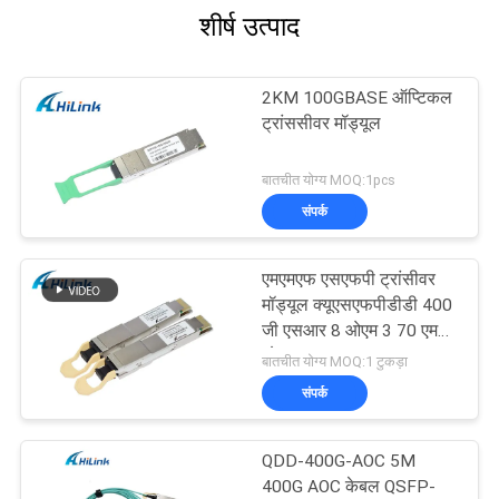
शीर्ष उत्पाद
2KM 100GBASE ऑप्टिकल
ट्रांससीवर मॉड्यूल
बातचीत योग्य MOQ:1pcs
संपर्क
एमएमएफ एसएफपी ट्रांसीवर
मॉड्यूल क्यूएसएफपीडीडी 400
जी एसआर 8 ओएम 3 70 एम
ओएम 4 100 एम
बातचीत योग्य MOQ:1 टुकड़ा
संपर्क
QDD-400G-AOC 5M
400G AOC केबल QSFP-