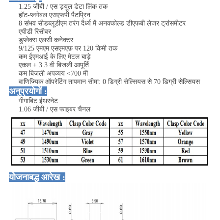
1.25 जीबी / एस ड्यूल डेटा लिंक तक
हॉट-प्लगेबल एसएफपी पैटप्रिन
8 संभव सीडब्लूडीएम तरंग दैर्ध्य में अनक्कोल्ड डीएफबी लेजर ट्रांसमीटर
एपीडी रिसीवर
डुप्लेक्स एलसी कनेक्टर
9/125 एमएम एसएमएफ़ पर 120 किमी तक
कम ईएमआई के लिए मेटल बाड़े
एकल + 3.3 वी बिजली आपूर्ति
कम बिजली अपव्यय <700 मी
वाणिज्यिक ऑपरेटिंग तापमान सीमा: 0 डिग्री सेल्सियस से 70 डिग्री सेल्सियस
अनुप्रयोगों :
गीगाबिट ईथरनेट
1.06 जीबी / एस फाइबर चैनल
योजनाबद्ध आरेख :