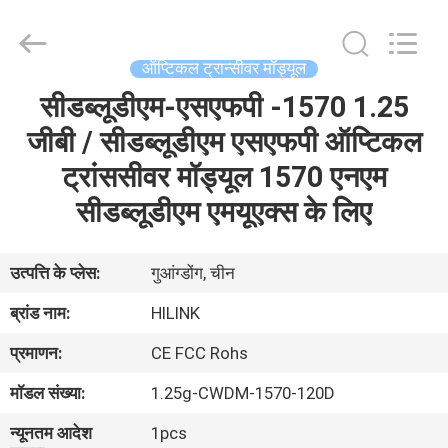
Shenzhen
HiLink
Technology
Co.,Ltd..
All
ऑप्टिकल ट्रान्सीवर मॉड्यूल
Rights
Reserved.
सीडब्लूडीएम-एसएफपी -1570 1.25
घर
जीबी / सीडब्लूडीएम एसएफपी ऑप्टिकल
उत्पाद
ट्रांससीवर मॉड्यूल 1570 एनएम
सीडब्लूडीएम एमयूएक्स के लिए
हमारे
बारे
उत्पत्ति के प्लेस:
गुआंग्डोंग, चीन
में
ब्रांड नाम:
HILINK
प्रमाणन:
CE FCC Rohs
कारखाने
मॉडल संख्या:
1.25g-CWDM-1570-120D
का
न्यूनतम आदेश
1pcs
दौरा