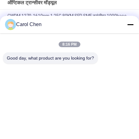
ऑप्टिकल ट्रान्सीवर मॉड्यूल
CWDM 1270-1610nm 1.25G 80KM SFP SMF ट्रांसीवर 1000base
Carol Chen
60 किमी क्यूएसएफपी + ईथरनेट ऑप्टिकल ट्रांसीवर हॉट प्लग करने योग्य डुप्लेक्स
एलसी 40 जीबी / एस
8:16 PM
एमपीओ कनेक्टर ऑप्टिकल ट्रांसीवर मॉड्यूल हिलिंक 100G QSFP28 SR4
100M FTTX
Good day, what product are you looking for?
लोकप्रिय श्रेणियां
सभी
ऑप्टिकल ट्रान्सीवर 
SFP ट्रांसीवर मॉड्यूल
मॉड्यूल
CWDM Mux है Demux 
+ SFP ट्रांसीवर मॉड्यूल
मॉड्यूल
DWDM Mux है Demux
X2 ट्रान्सीवर मॉड्यूल