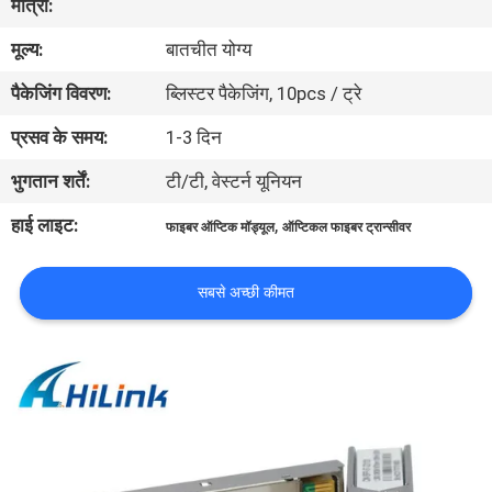
मात्रा:
मूल्य:
बातचीत योग्य
गुणवत्ता
पैकेजिंग विवरण:
ब्लिस्टर पैकेजिंग, 10pcs / ट्रे
नियंत्रण
प्रसव के समय:
1-3 दिन
हमसे
भुगतान शर्तें:
टी/टी, वेस्टर्न यूनियन
संपर्क
हाई लाइट:
,
फाइबर ऑप्टिक मॉड्यूल
ऑप्टिकल फाइबर ट्रान्सीवर
करें
सबसे अच्छी कीमत
समाचार
मामले
उद्धरण