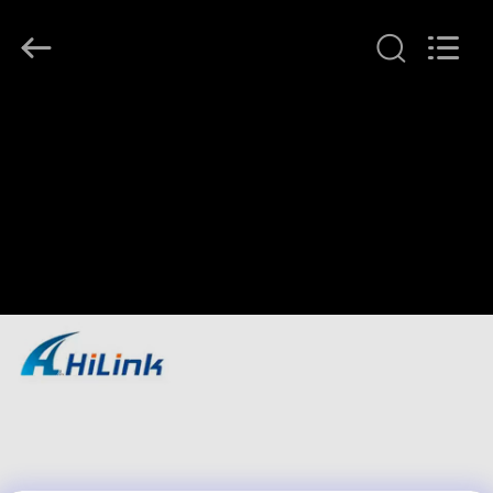
Shenzhen
HiLink
Technology
Co.,Ltd..
All
Rights
Reserved.
घर
उत्पाद
हमारे
बारे
में
कारखाने
का
दौरा