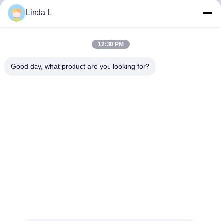
Linda L
गुणवत्ता
नियंत्रण
12:30 PM
Good day, what product are you looking for?
हमसे
संपर्क
करें
समाचार
मामले
800G OSFP112 DR8 ट्रांससीवर, दोहरी MPO-12 APC इंटरफेस,
उद्धरण
1310nm, 500m तक