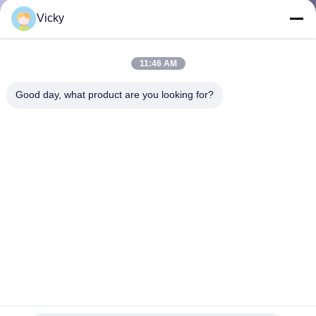
Vicky
गुणवत्ता
नियंत्रण
11:46 AM
Good day, what product are you looking for?
हमसे
संपर्क
करें
समाचार
मामले
100G QSFP28 QSFP + ट्रांसीवर OM4 MMF चरम ब्रॉडकॉम
उद्धरण
फाउंड्री के साथ संगत