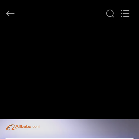
Shenzhen
HiLink
Technology
Co.,Ltd..
All
Rights
Reserved.
घर
उत्पाद
हमारे
बारे
में
कारखाने
का
दौरा