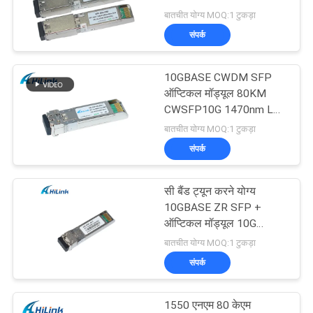
मांगें
1550nm 80km DOM
बातचीत योग्य MOQ:1 टुकड़ा
BiDiPP / LC
संपर्क
साइटमैप
10GBASE CWDM SFP
गोपनीयता
ऑप्टिकल मॉड्यूल 80KM
CWSFP10G 1470nm LC
नीति
UPC कनेक्टर DOM
बातचीत योग्य MOQ:1 टुकड़ा
संपर्क
सी बैंड ट्यून करने योग्य
10GBASE ZR SFP +
ऑप्टिकल मॉड्यूल 10G
DWDM मल्टी रेट 80KM
बातचीत योग्य MOQ:1 टुकड़ा
SMF OTN के लिए
संपर्क
1550 एनएम 80 केएम