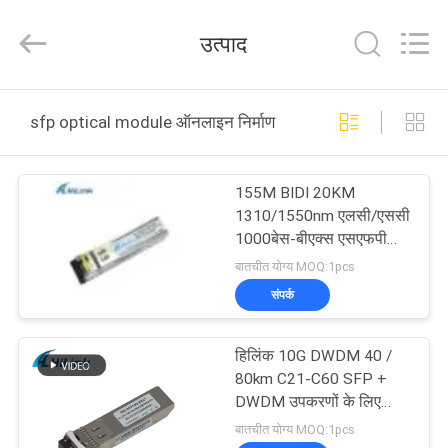
Shenzhen
HiLink
Technology
उत्पाद
Co.,Ltd..
All
Rights
Reserved.
घर
sfp optical module ऑनलाइन निर्माण
उत्पाद
155M BIDI 20KM
1310/1550nm एलसी/एससी
हमारे
1000बेस-बीएक्स एसएफपी
ऑप्टिकल मॉड्यूल ट्रांससीवर
बारे
बातचीत योग्य MOQ:1pcs
संपर्क
में
हिलिंक 10G DWDM 40 /
कारखाने
80km C21-C60 SFP +
का
DWDM उपकरणों के लिए
ऑप्टिकल मॉड्यूल
बातचीत योग्य MOQ:1pcs
दौरा