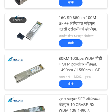
संपर्क
गुणवत्ता
16G SR 850nm 100M
नियंत्रण
SFP+ ऑप्टिकल मॉड्यूल
एलसी ट्रांससीवर्स डीओएम
ऑप्टिकल मॉड्यूल
बातचीत योग्य MOQ:1 पीसीएस
हमसे
संपर्क
संपर्क
करें
80KM 10Gbps WDM बीड़ी
+ SFP ट्रान्सीवर मॉड्यूल,
1490nm / 1550nm + SFP
समाचार
ऑप्टिकल मॉड्यूल
बातचीत योग्य MOQ:1 टुकड़ा
संपर्क
मामले
एकल फाइबर SFP ऑप्टिकल
उद्धरण
मॉड्यूल 10 GBASE-BX
WDM 10G 1490 /