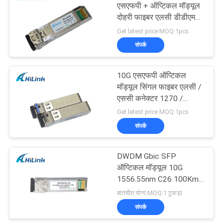
एसएफपी + ऑप्टिकल मॉड्यूल
दोहरी फाइबर एलसी डीडीएम
सिस्को एसएफपी -10 जी-
Get latest price MOQ:1pcs
जेडआर
संपर्क
10G एसएफपी ऑप्टिकल
मॉड्यूल सिंगल फाइबर एलसी /
एससी कनेक्टर 1270 /
1330nm 20 किमी डोम
Get latest price MOQ:1pcs
संपर्क
DWDM Gbic SFP
ऑप्टिकल मॉड्यूल 10G
1556.55nm C26 100Km
SFP + 10G लंबी दूरी
बातचीत योग्य MOQ:1 टुकड़ा
संपर्क