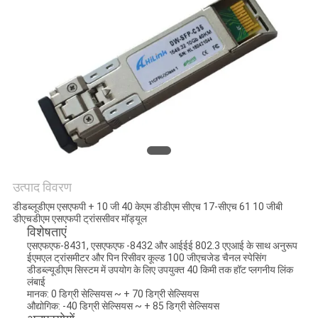
मांगें
साइटमैप
गोपनीयता
नीति
उत्पाद विवरण
डीडब्लूडीएम एसएफपी + 10 जी 40 केएम डीडीएम सीएच 17-सीएच 61 10 जीबी
डीएचडीएम एसएफपी ट्रांससीवर मॉड्यूल
विशेषताएं
एसएफएफ-8431, एसएफएफ -8432 और आईईई 802.3 एएआई के साथ अनुरूप
ईएमएल
ट्रांसमीटर और पिन रिसीवर कूल्ड
100 जीएचजेड
चैनल स्पेसिंग
डीडब्ल्यूडीएम सिस्टम में उपयोग के लिए उपयुक्त
40 किमी तक
हॉट प्लगनीय
लिंक
लंबाई
मानक: 0 डिग्री सेल्सियस ~ + 70 डिग्री सेल्सियस
औद्योगिक: -40 डिग्री सेल्सियस ~ + 85 डिग्री सेल्सियस