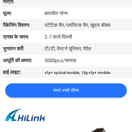
मात्रा:
मूल्य:
बातचीत योग्य
गुणवत्ता
पैकेजिंग विवरण:
स्टेटिक बैग, प्लास्टिक बैग, खुदरा बॉक्स
नियंत्रण
प्रसव के समय:
2-7 कार्य दिवसों
हमसे
भुगतान शर्तें:
टी/टी, वेस्टर्न यूनियन, पेपैल
संपर्क
आपूर्ति की क्षमता:
5000pcs/सप्ताह
करें
हाई लाइट:
,
sfp+ optical module
10g sfp+ module
समाचार
सबसे अच्छी कीमत
मामले
उद्धरण