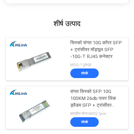
शीर्ष उत्पाद
सिस्को संगत 10G कॉपर SFP
+ ट्रांसीवर मॉड्यूल SFP
-10G-T RJ45 कनेक्टर
MOQ:1 टुकड़ा
संपर्क
संगत सिस्को SFP 10G
100KM 26db पावर लिंक
ड्वैडम SFP + ट्रांसीवर
मॉड्यूल
बातचीत योग्य MOQ:1pcs
संपर्क