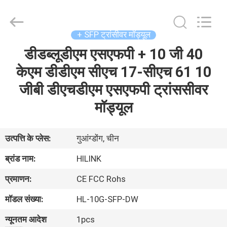
Shenzhen
HiLink
Technology
Co.,Ltd..
All
+ SFP ट्रांसीवर मॉड्यूल
Rights
Reserved.
डीडब्लूडीएम एसएफपी + 10 जी 40
घर
केएम डीडीएम सीएच 17-सीएच 61 10
उत्पाद
जीबी डीएचडीएम एसएफपी ट्रांससीवर
मॉड्यूल
हमारे
बारे
उत्पत्ति के प्लेस:
गुआंग्डोंग, चीन
में
ब्रांड नाम:
HILINK
प्रमाणन:
CE FCC Rohs
कारखाने
मॉडल संख्या:
HL-10G-SFP-DW
का
न्यूनतम आदेश
1pcs
दौरा