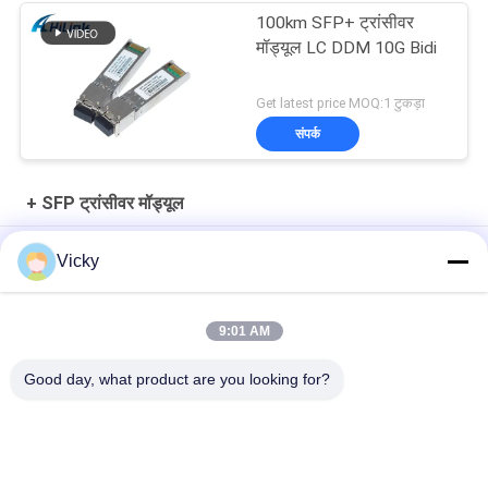
100km SFP+ ट्रांसीवर
मॉड्यूल LC DDM 10G Bidi
Get latest price MOQ:1 टुकड़ा
संपर्क
+ SFP ट्रांसीवर मॉड्यूल
10Gb/s SFP+ 1550nm 110km ऑप्टिकल ट्रांसीवर मॉड्यूल RoHS अनुरूप
Vicky
25Gbps BIDI 40KM 1270/1310nm 40KM APD LC DOM ट्रांससीवर
25G ईथरनेट फाइबर ऑप्टिक ट्रांससीवर
9:01 AM
25Gb/s SFP28 BIDI 60km 1295/1309nm LC DDM Transceiver
Good day, what product are you looking for?
लोकप्रिय श्रेणियां
सभी
ऑप्टिकल ट्रान्सीवर 