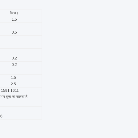
मैक्स।
1.5
0.5
0.2
0.2
1.5
2.5
 1591 1611
पर चुना जा सकता है
च)