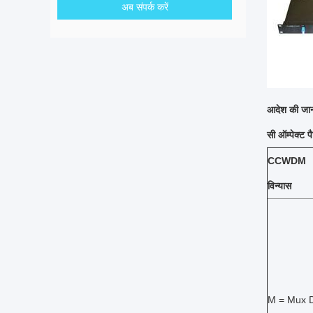
अब संपर्क करें
आदेश की जा
सी
ऑम्पेक्ट प
CCWDM
विन्यास
M = Mux 