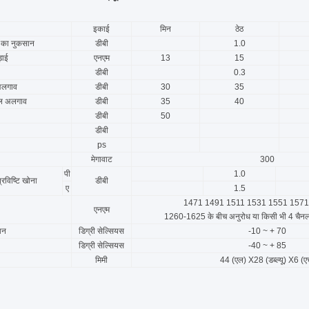
इकाई
मिन
ठेठ
ल का नुकसान
डीबी
1.0
़ाई
एनएम
13
15
डीबी
0.3
अलगाव
डीबी
30
35
नल अलगाव
डीबी
35
40
डीबी
50
डीबी
ps
मेगावाट
300
पी
1.0
प्रविष्टि खोना
डीबी
ए
1.5
1471 1491 1511 1531 1551 1571
एनएम
1260-1625 के बीच अनुरोध या किसी भी 4 चैनल 
ान
डिग्री सेल्सियस
-10 ~ + 70
डिग्री सेल्सियस
-40 ~ + 85
मिमी
44 (एल) X28 (डब्ल्यू) X6 (ए