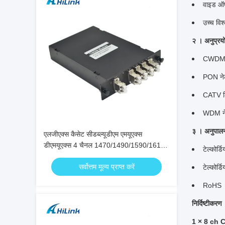
वाइड ऑप
उच्च वि
२
।
अनुप्रय
CWDM प
PON नेट
CATV ल
WDM ने
३
।
अनुपाल
एलजीएक्स कैसेट सीडब्ल्यूडीएम एमयूएक्स
डीएमयूएक्स 4 चैनल 1470/1490/1590/1610
टेल्कोर
एनएम डुअल फाइबर सीडब्ल्यूडीएम एमयूएक्स
सर्वोत्तम मूल्य प्राप्त करें
डीएमयूएक्स
टेल्को
RoHS
निर्दिष्टीकरण
1 × 8 ch 