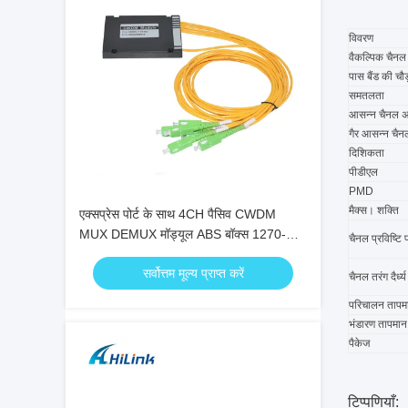
विवरण
वैकल्पिक चैन
पास बैंड की चौड
समतलता
आसन्न चैनल 
गैर आसन्न चै
दिशिकता
पीडीएल
PMD
मैक्स। शक्ति
एक्सप्रेस पोर्ट के साथ 4CH पैसिव CWDM
MUX DEMUX मॉड्यूल ABS बॉक्स 1270-
चैनल प्रविष्टि 
1610nm
सर्वोत्तम मूल्य प्राप्त करें
चैनल तरंग दैर्ध्य
परिचालन तापम
भंडारण तापमान
पैकेज
टिप्पणियाँ: