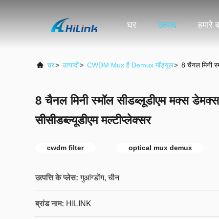
घर
उत्पाद
हमारे बा
घर
>
उत्पादों
>
CWDM Mux है Demux मॉड्यूल
>
8 चैनल मिनी स्
8 चैनल मिनी स्मॉल सीडब्लूडीएम मक्स डेमक्
सीसीडब्ल्यूडीएम मल्टीप्लेक्सर
cwdm filter
optical mux demux
उत्पत्ति के प्लेस:
गुआंग्डोंग, चीन
ब्रांड नाम:
HILINK