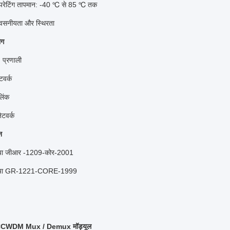
रेटिंग तापमान:
-40 ℃ से 85 ℃ तक
श्वसनीयता और स्थिरता
ोग
्रणाली
वर्क
िंक
टवर्क
न
्डिया जीआर -1209-कोर-2001
र्डिया GR-1221-CORE-1999
CCWDM Mux / Demux मॉड्यूल