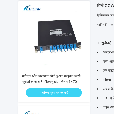
मिनी CCWD
हिलिंक कम लॉस 
शामिल हैं।
यह 
1. सुविधाएँ
अल्ट्रा-
उच्च अल
कम पीड
मॉनिटर और एक्सपेंशन पोर्ट डुअल फाइबर एलसी/
संक्षिप्त 
यूपीसी के साथ 8 सीडब्ल्यूडीएम चैनल 1470-
1610 एनएम मक्स डिमक्स
अच्छा च
सर्वोत्तम मूल्य प्राप्त करें
191 यू र
वाइड ऑपर