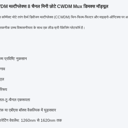
M मल्टीप्लेक्स 8 चैनल मिनी छोटे CWDM Mux डिमक्स मॉड्यूल
कॉम्पैक्ट मोटे तरंग दैर्ध्य डिवीजन मल्टीप्लेक्स (CCWDM) थिन-फिल्म-फिल्टर और माइक्रो-ऑप्टिक्स पर आ
तकनीक उच्च विश्वसनीयता के साथ एक लीड-फ्री पैकेजिंग प्लेटफॉर्म है।
कम प्रविष्टि नुकसान
गाव
ीएल
परिरूप
ैनल-टू-चैनल एकरूपता
ैक या एबीएस बॉक्स वैकल्पिक में घुड़सवार
ेटिंग वेवलेंथ:
1260nm से 1620nm तक