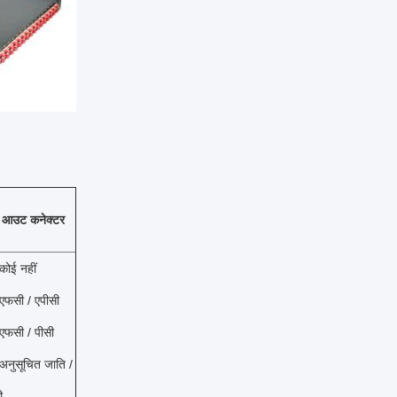
 आउट कनेक्टर
कोई नहीं
एफसी / एपीसी
एफसी / पीसी
अनुसूचित जाति /
ी