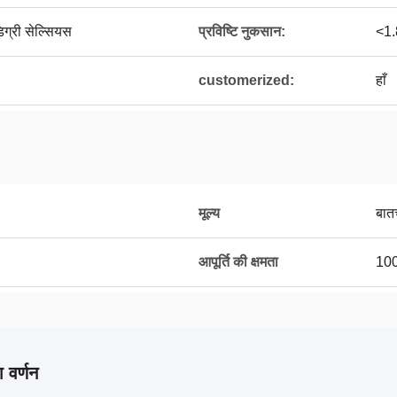
िग्री सेल्सियस
प्रविष्टि नुकसान:
<1.
customerized:
हाँ
मूल्य
बात
आपूर्ति की क्षमता
100
 वर्णन