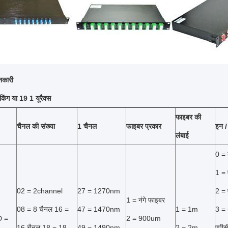
नकारी
ैकिंग या 19 1 यूरैक्स
फाइबर की
चैनल की संख्या
1 चैनल
फाइबर प्रकार
इन /
लंबाई
0 = 
1 = 
02 = 2channel
27 = 1270nm
2 = 
1 = नंगे फाइबर
08 = 8 चैनल 16 =
47 = 1470nm
1 = 1m
3 = 
D =
2 = 900um
16 चैनल 18 = 18
49 = 1490nm
2 = 2m
एपीस