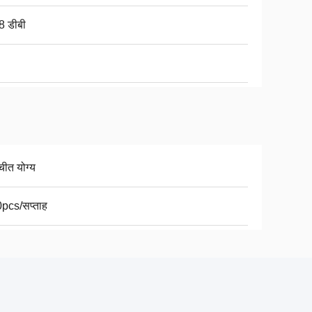
8 डीबी
चीत योग्य
pcs/सप्ताह