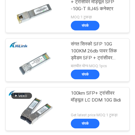
+ ट्रांसीवर मॉड्यूल SFP
-10G-T RJ45 कनेक्टर
MOQ:1 टुकड़ा
संपर्क
संगत सिस्को SFP 10G
100KM 26db पावर लिंक
ड्वैडम SFP + ट्रांसीवर
मॉड्यूल
बातचीत योग्य MOQ:1pcs
संपर्क
100km SFP+ ट्रांसीवर
मॉड्यूल LC DDM 10G Bidi
Get latest price MOQ:1 टुकड़ा
संपर्क