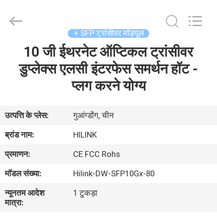
Shenzhen
HiLink
Technology
Co.,Ltd..
All
+ SFP ट्रांसीवर मॉड्यूल
Rights
Reserved.
10 जी ईथरनेट ऑप्टिकल ट्रांसीवर
घर
डुप्लेक्स एलसी इंटरफेस समर्थन हॉट -
उत्पाद
प्लग करने योग्य
हमारे
उत्पत्ति के प्लेस:
गुआंग्डोंग, चीन
बारे
ब्रांड नाम:
HILINK
में
प्रमाणन:
CE FCC Rohs
मॉडल संख्या:
Hilink-DW-SFP10Gx-80
कारखाने
न्यूनतम आदेश
1 टुकड़ा
का
मात्रा:
दौरा