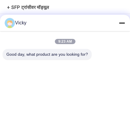
+ SFP ट्रांसीवर मॉड्यूल
10Gb/s SFP+ 1550nm 110km ऑप्टिकल ट्रांसीवर मॉड्यूल RoHS अनुरूप
Vicky
25Gbps BIDI 40KM 1270/1310nm 40KM APD LC DOM ट्रांससीवर
25G ईथरनेट फाइबर ऑप्टिक ट्रांससीवर
9:23 AM
25Gb/s SFP28 BIDI 60km 1295/1309nm LC DDM Transceiver
Good day, what product are you looking for?
लोकप्रिय श्रेणियां
सभी
ऑप्टिकल ट्रान्सीवर 
SFP ट्रांसीवर मॉड्यूल
मॉड्यूल
CWDM Mux है Demux 
+ SFP ट्रांसीवर मॉड्यूल
मॉड्यूल
DWDM Mux है Demux
X2 ट्रान्सीवर मॉड्यूल