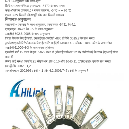
RoHS अनुपालन और लीड-फ्री
डिजिटल डायग्नोस्टिक एसएफएफ -8472 के साथ संगत
केस ऑपरेशन तापमान £ º मानक तापमान: -5 ℃ ~ + 70 ℃
एकल 3.3V बिजली की आपूर्ति और कम बिजली अपव्यय
नियामक अनुपालन
एसएफपी + एमएसए के साथ अनुपालन: एसएफएफ -8431 रेव 4.1
एसएफएफ -8472 रेव 9.5 के साथ अनुपालन
आईईईई 802.3-2008 के साथ अनुपालन
विद्युत पिन के लिए ईएसडी: एमआईएल-एसटीडी -883 ई विधि 3015.7 के साथ संगत
डुप्लेक्स एलसी रिसेप्लेकल के लिए ईएसडी: आईईसी 61000-4-2 जीआर -1089-कोर के साथ संगत
आईईसी 61000-4-3 के साथ संगत प्रतिरक्षा
एफसीसी पार्ट 15 कक्षा बी एन 55022 कक्षा बी (सीआईएसपीआर 22 बी) वीसीसीआई के साथ ईएमआई संगत
कक्षा बी
लेजर आई सुरक्षा एफडीए 21 सीएफआर 1040.10 और 1040.11 EN60950, एन के साथ संगत
(आईईसी) 60825-1,2
आरओएचएस 2002/95 / ईसी 4.1 और 4.2 2005/747 / ईसी के अनुरूप है