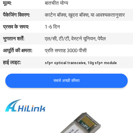
मूल्य:
बातचीत योग्य
पैकेजिंग विवरण:
कार्टन बॉक्स, खुदरा बॉक्स, या आवश्यकतानुसार
गुणवत्ता
नियंत्रण
प्रसव के समय:
1-6 दिन
भुगतान शर्तें:
एल/सी, टी/टी, वेस्टर्न यूनियन, पेपैल
हमसे
आपूर्ति की क्षमता:
प्रति सप्ताह 3000 पीसी
संपर्क
हाई लाइट:
,
sfp+ optical transceive
10g sfp+ module
करें
सबसे अच्छी कीमत
समाचार
मामले
उद्धरण