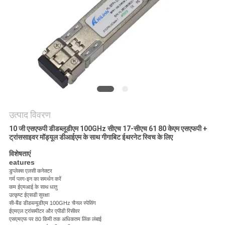
मांगें
साइटमैप
गोपनीयता
नीति
उत्पाद विवरण
10 जी एसएफपी डीडब्लूडीएम 100GHz सीएच 17-सीएच 61 80 केएम एसएफपी +
ट्रांससाइवर मॉड्यूल डीआईएम के साथ गीगाबिट ईथरनेट स्विच के लिए
विशेषताएं
eatures
डुप्लेक्स एलसी कनेक्टर
गर्म प्लग-इन का समर्थन करें
कम ईएमआई के साथ धातु
उत्कृष्ट ईएसडी सुरक्षा
सी-बैंड डीडब्ल्यूडीएम 100GHz चैनल स्पेसिंग
ईएमएल ट्रांसमीटर और एपीडी रिसीवर
एसएमएफ पर 80 किमी तक अधिकतम लिंक लंबाई