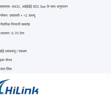
एसएफएफ -8431, आईईईई 802.3ae के साथ अनुपालन
्प्लेशन: एसएफपी + <1 डब्ल्यू
ैदानिक ​​निगरानी समारोह
 तापमान: 0-70 टेम्प
ईई-एसडब्ल्यू / एसआर
इबर चैनल
टिकल लिंक