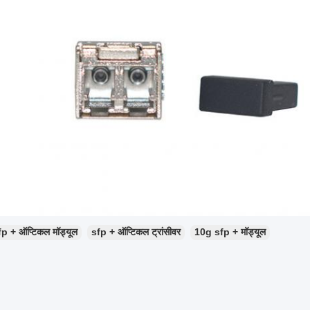
fp + ऑप्टिकल मॉड्यूल
sfp + ऑप्टिकल ट्रांसीवर
10g sfp + मॉड्यूल