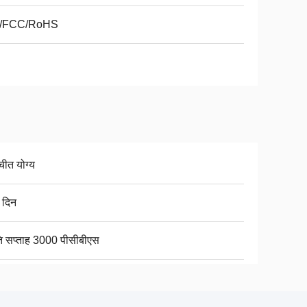
/FCC/RoHS
चीत योग्य
 दिन
ति सप्ताह 3000 पीसीबीएस