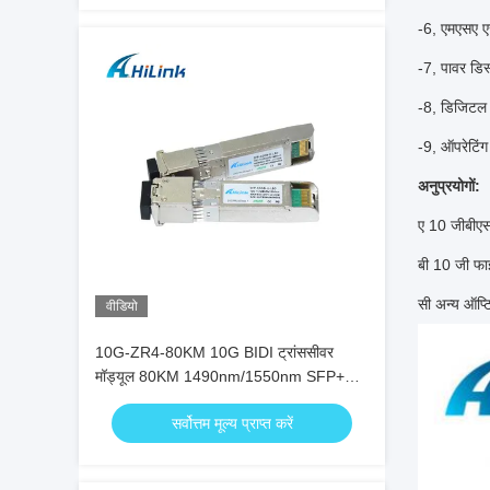
-6, एमएसए 
-7, पावर डिस
-8, डिजिटल न
-9, ऑपरेटिंग
अनुप्रयोगों:
ए 10 जीबीएस
बी 10 जी फा
सी अन्य ऑप्
वीडियो
10G-ZR4-80KM 10G BIDI ट्रांससीवर
मॉड्यूल 80KM 1490nm/1550nm SFP+
STM-64 WDM 8SFP+ SMF
सर्वोत्तम मूल्य प्राप्त करें