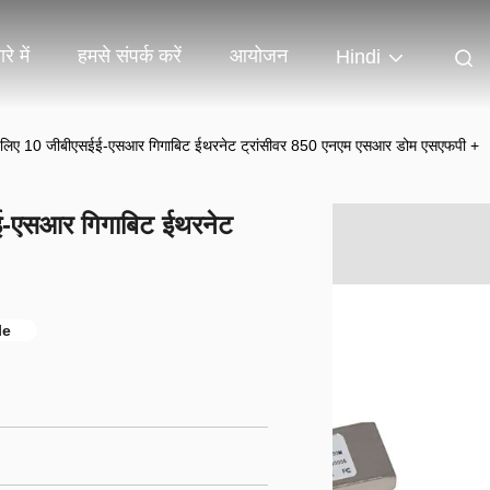
रे में
हमसे संपर्क करें
आयोजन
Hindi
े लिए 10 जीबीएसईई-एसआर गिगाबिट ईथरनेट ट्रांसीवर 850 एनएम एसआर डोम एसएफपी +
ई-एसआर गिगाबिट ईथरनेट
le