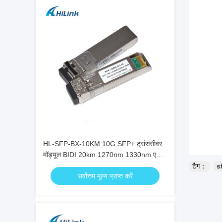
HL-SFP-BX-10KM 10G SFP+ ट्रांससीवर
मॉड्यूल BIDI 20km 1270nm 1330nm एलसी
कनेक्टर RoHS
टैग：
s
सर्वोत्तम मूल्य प्राप्त करें