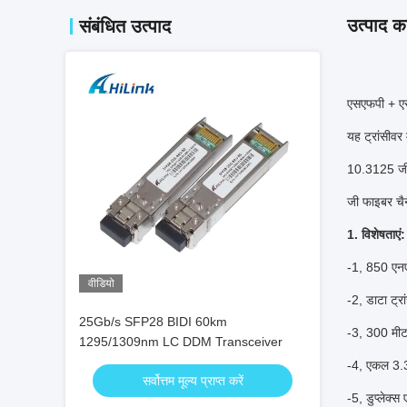
उत्पाद का
संबंधित उत्पाद
एसएफपी + एसआ
यह ट्रांसीवर
10.3125 जीब
जी फाइबर चै
1. विशेषताएं:
-1, 850 एनए
वीडियो
-2, डाटा ट्
25Gb/s SFP28 BIDI 60km
-3, 300 मीट
1295/1309nm LC DDM Transceiver
-4, एकल 3.3
सर्वोत्तम मूल्य प्राप्त करें
-5, डुप्लेक्स