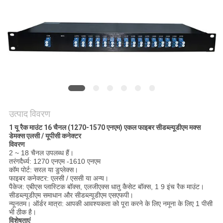
मांगें
साइटमैप
गोपनीयता
नीति
उत्पाद विवरण
1 यू रैक माउंट 16 चैनल (1270-1570 एनएम) एकल फाइबर सीडब्ल्यूडीएम मक्स
डेमक्स एलसी / यूपीसी कनेक्टर
विवरण
2 ~ 18 चैनल उपलब्ध हैं।
तरंगदैर्ध्य: 1270 एनएम -1610 एनएम
कॉम पोर्ट: सरल या डुप्लेक्स।
फाइबर कनेक्टर: एलसी / एससी या अन्य।
पैकेज: एबीएस प्लास्टिक बॉक्स, एलजीएक्स धातु कैसेट बॉक्स, 1 9 इंच रैक माउंट।
सीडब्ल्यूडीएम समाधान और सीडब्ल्यूडीएम एसएफपी।
न्यूनतम। ऑर्डर मात्रा: आपकी आवश्यकता को पूरा करने के लिए नमूना के लिए 1 पीसी
भी ठीक है।
विशेषताएं