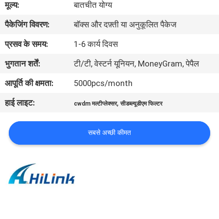
मूल्य:
बातचीत योग्य
पैकेजिंग विवरण:
बॉक्स और दफ़्ती या अनुकूलित पैकेज
गुणवत्ता
नियंत्रण
प्रसव के समय:
1-6 कार्य दिवस
भुगतान शर्तें:
टी/टी, वेस्टर्न यूनियन, MoneyGram, पेपैल
हमसे
आपूर्ति की क्षमता:
5000pcs/month
संपर्क
हाई लाइट:
,
cwdm मल्टीप्लेक्सर
सीडब्ल्यूडीएम फिल्टर
करें
सबसे अच्छी कीमत
समाचार
मामले
उद्धरण