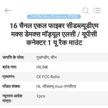
Shenzhen
HiLink
Technology
Co.,Ltd..
All
CWDM Mux है demux मॉड्यूल
Rights
Reserved.
16 चैनल एकल फाइबर सीडब्ल्यूडीएम
घर
मक्स डेमक्स मॉड्यूल एलसी / यूपीसी
उत्पाद
कनेक्टर 1 यू रैक माउंट
हमारे
उत्पत्ति के प्लेस:
गुआंग्डोंग, चीन
बारे
ब्रांड नाम:
HILINK
में
प्रमाणन:
CE FCC Rohs
मॉडल संख्या:
HL-सीडब्ल्यू-mux-एनसीएच
कारखाने
न्यूनतम आदेश
1pcs
का
मात्रा:
दौरा