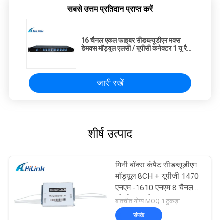
सबसे उत्तम प्रतिदान प्राप्त करें
16 चैनल एकल फाइबर सीडब्ल्यूडीएम मक्स
डेमक्स मॉड्यूल एलसी / यूपीसी कनेक्टर 1 यू रैक
माउंट
जारी रखें
शीर्ष उत्पाद
मिनी बॉक्स कंपैट सीडब्लूडीएम
मॉड्यूल 8CH + यूपीजी 1470
एनएम -1610 एनएम 8 चैनल
सीसीडब्ल्यूडीएम
बातचीत योग्य MOQ:1 टुकड़ा
संपर्क