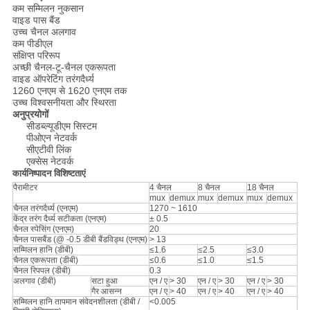
कम सम्मिलन नुकसान
वाइड पास बैंड
उच्च चैनल अलगाव
कम पीडीएल
संक्षिप्त परिरूप
अच्छी चैनल-टू-चैनल एकरूपता
वाइड ऑपरेटिंग तरंगदैर्ध्य
1260 एनएम से 1620 एनएम तक
उच्च विश्वसनीयता और स्थिरता
अनुप्रयोगों
सीडब्ल्यूडीएम सिस्टम
पीओएन नेटवर्क
सीएटीवी लिंक
एक्सेस नेटवर्क
कार्यनिष्पादन विशिष्टताएं
पैरामीटर
4 चैनल
8 चैनल
18 चैनल
mux
demux
mux
demux
mux
demux
चैनल तरंगदैर्ध्य (एनएम)
1270 ~ 1610
केंद्र तरंग दैर्ध्य सटीकता (एनएम)
± 0.5
चैनल स्पेसिंग (एनएम)
20
चैनल पासबैंड (@ -0.5 डीबी बैंडविड्थ (एनएम)
> 13
सम्मिलन हानि (डीबी)
≤1.6
≤2.5
≤3.0
चैनल एकरूपता (डीबी)
≤0.6
≤1.0
≤1.5
चैनल रिपपल (डीबी)
0.3
अलगाव (डीबी)
सटा हुआ
एन / ए
> 30
एन / ए
> 30
एन / ए
> 30
गैर आसन्न
एन / ए
> 40
एन / ए
> 40
एन / ए
> 40
सम्मिलन हानि तापमान संवेदनशीलता (डीबी /
<0.005