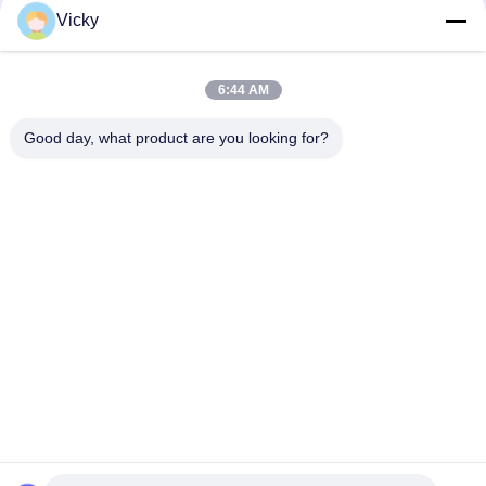
Vicky
FWDM फ़िल्टर मिनी ABS बॉक्स TX1550 RX 1310nm 1490nm SC UPC
SC APC
6:44 AM
अल्ट्रा-लो लॉस के साथ कस्टमाइज़ेबल 8 चैनल मिनी स्मॉल CWDM Mux Demux
मॉड्यूल CCWDM मल्टीप्लेक्सर
Good day, what product are you looking for?
लोकप्रिय श्रेणियां
सभी
ऑप्टिकल ट्रान्सीवर 
SFP ट्रांसीवर मॉड्यूल
मॉड्यूल
CWDM Mux है Demux 
+ SFP ट्रांसीवर मॉड्यूल
मॉड्यूल
DWDM Mux है Demux
X2 ट्रान्सीवर मॉड्यूल
XFP ट्रांसीवर
QSFP + ट्रांसीवर