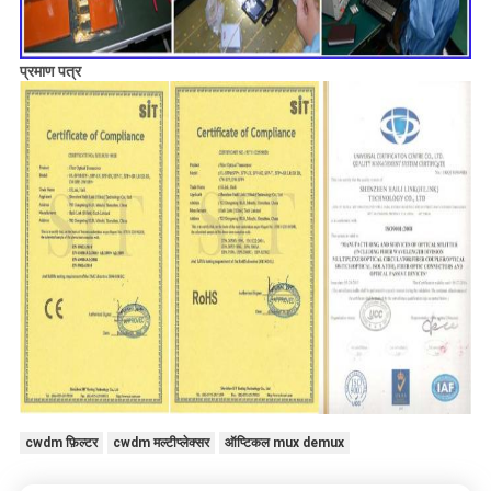
प्रमाण पत्र
cwdm फ़िल्टर
cwdm मल्टीप्लेक्सर
ऑप्टिकल mux demux