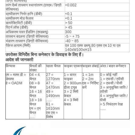
डिग्री सेल्सियस)
तरंग दैर्ध्य तापमान स्थानांतरण (एनएम / डिग्री
<0.002
सेल्सियस)
ध्रुवीकरण निर्भर हानि (डीबी)
<0.1
ध्रुवीकरण मोड फैलाव
<0.1
डायरेक्टिविटी (डीबी)
> 50
रिटर्न लॉस (डीबी)
> 45
अधिकतम पावर हैंडलिंग (एमडब्ल्यू)
300
तापमान बदलना (डिग्री सेल्सियस)
-5 ~ + 75
भंडारण तापमान (डिग्री सेल्सियस)
-40 ~ 85
पैकेज आयाम (मिमी)
एल 100 एक्स डब्ल्यू 80 एक्स एच 10 या एल
140xW100xH15
उपरोक्त विनिर्देश बिना कनेक्टर के डिवाइस के लिए हैं।
आदेश की जानकारी
विन्यास
चैनलों की
पहला चैनल
फाइबर प्रकार
फाइबर लंबाई
अंदर / बाहर कनेक्टर
संख्या
एम = मक्स डी =
04 = 4
27 =
1 = बायर
1 = 1m
0 = कोई नहीं
डेमक्स
चैनल
1270nm
फाइबर
2 = 2m
1 = एफसी / एपीसी
हे = OADM
08 = 8
47 =
2 = 900um
एस = निर्दिष्ट
2 = एफसी / पीसी
चैनल
1470nm
ढीला ट्यूब
करें
3 = अनुसूचित जाति /
16 = 16
49 =
3 = 2 मिमी
एपीसी
चैनल
1490nm
केबल
4 = अनुसूचित जाति /
18 = 18
......
4 = 3 मिमी
पीसी
चैनल
61 =
केबल
= 5 नियंत्रण रेखा
एन = एन
1610nm
......
चैनल
एस एस =
......
विशेष